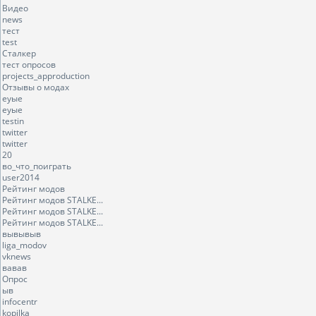
Видео
news
тест
test
Сталкер
тест опросов
projects_approduction
Отзывы о модах
еуые
еуые
testin
twitter
twitter
20
во_что_поиграть
user2014
Рейтинг модов
Рейтинг модов STALKE...
Рейтинг модов STALKE...
Рейтинг модов STALKE...
вывывыв
liga_modov
vknews
вавав
Опрос
ыв
infocentr
kopilka