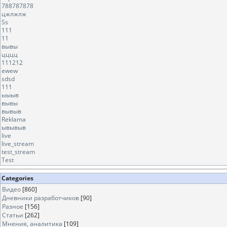
788787878
цжлжлж
Ss
111
11
вывы
цццц
111212
ewew
sdsd
111
ыыыв
вывы
вывыв
Reklama
ывывыв
live
live_stream
test_stream
Test
Categories
Видео
[860]
Дневники разработчиков
[90]
Разное
[156]
Статьи
[262]
Мнения, аналитика
[109]