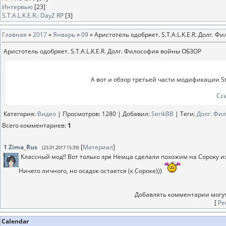
Интервью
[23]
S.T.A.L.K.E.R.: DayZ RP
[3]
Главная
»
2017
»
Январь
»
09
» Аристотель одобряет. S.T.A.L.K.E.R. Долг.
Аристотель одобряет. S.T.A.L.K.E.R. Долг. Философия войны ОБЗОР
А вот и обзор третьей части модификации S
Сс
Категория
:
Видео
|
Просмотров
: 1280 |
Добавил
:
SerikBB
|
Теги
:
Долг. Фи
Всего комментариев
:
1
1
Zima_Rus
[
Материал
]
(23.01.2017 15:39)
Классный мод!! Вот только зря Немца сделали похожим на Сороку из
Ничего личного, но осадок остается (к Сороке)))
Добавлять комментарии могут
[
Ре
Calendar