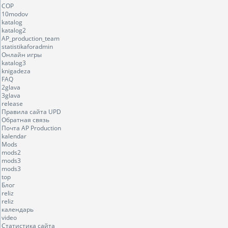
COP
10modov
katalog
katalog2
AP_production_team
statistikaforadmin
Онлайн игры
katalog3
knigadeza
FAQ
2glava
3glava
release
Правила сайта UPD
Обратная связь
Почта AP Production
kalendar
Mods
mods2
mods3
mods3
top
Блог
reliz
reliz
календарь
video
Статистика сайта