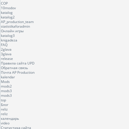
COP
10modov
katalog
katalog2
AP_production_team
statistikaforadmin
Онлайн игры
katalog3
knigadeza
FAQ
2glava
3glava
release
Правила сайта UPD
Обратная связь
Почта AP Production
kalendar
Mods
mods2
mods3
mods3
top
Блог
reliz
reliz
календарь
video
Статистика сайта