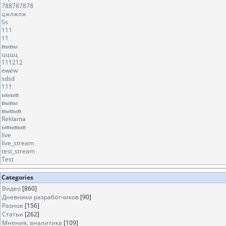
788787878
цжлжлж
Ss
111
11
вывы
цццц
111212
ewew
sdsd
111
ыыыв
вывы
вывыв
Reklama
ывывыв
live
live_stream
test_stream
Test
Categories
Видео
[860]
Дневники разработчиков
[90]
Разное
[156]
Статьи
[262]
Мнения, аналитика
[109]