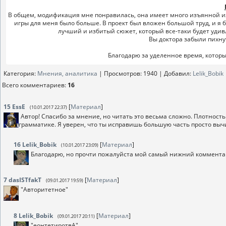
В общем, модификация мне понравилась, она имеет много изъянной из-з
игры для меня было больше. В проект был вложен большой труд, и я б
лучший и избитый сюжет, который все-таки будет удив
Вы доктора забыли пихнуть
Благодарю за уделенное время, котор
Категория
:
Мнения, аналитика
|
Просмотров
: 1940 |
Добавил
:
Lelik_Bobik
Всего комментариев
:
16
15
EssE
[
Материал
]
(10.01.2017 22:37)
Автор! Спасибо за мнение, но читать это весьма сложно. Плотност
грамматике. Я уверен, что ты исправишь большую часть просто выч
16
Lelik_Bobik
[
Материал
]
(10.01.2017 23:09)
Благодарю, но прочти пожалуйста мой самый нижний коммента
7
dasISTfakT
[
Материал
]
(09.01.2017 19:59)
"Авторитетное"
8
Lelik_Bobik
[
Материал
]
(09.01.2017 20:11)
"еонтетиротвА"