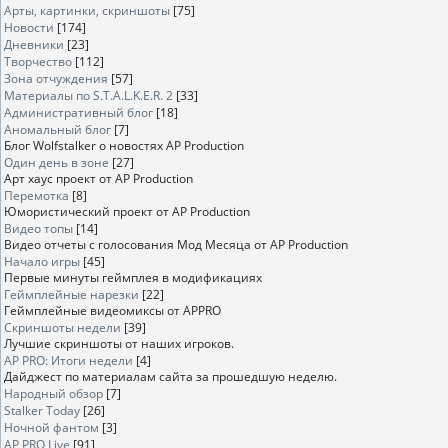
Арты, картинки, скриншоты
[75]
Новости
[174]
Дневники
[23]
Творчество
[112]
Зона отчуждения
[57]
Материалы по S.T.A.L.K.E.R. 2
[33]
Административный блог
[18]
Аномальный блог
[7]
Блог Wolfstalker о новостях AP Production
Один день в зоне
[27]
Арт хаус проект от AP Production
Перемотка
[8]
Юмористический проект от AP Production
Видео топы
[14]
Видео отчеты с голосования Мод Месяца от AP Production
Начало игры
[45]
Первые минуты геймплея в модификациях
Геймплейные нарезки
[22]
Геймплейные видеомиксы от APPRO
Скриншоты недели
[39]
Лучшие скриншоты от наших игроков.
AP PRO: Итоги недели
[4]
Дайджест по материалам сайта за прошедшую неделю.
Народный обзор
[7]
Stalker Today
[26]
Ночной фантом
[3]
AP PRO Live
[91]