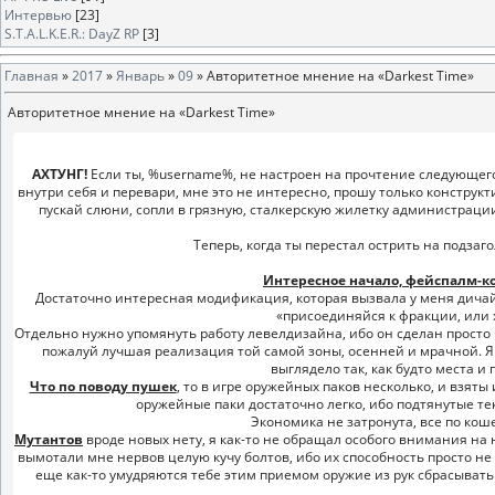
Интервью
[23]
S.T.A.L.K.E.R.: DayZ RP
[3]
Главная
»
2017
»
Январь
»
09
» Авторитетное мнение на «Darkest Time»
Авторитетное мнение на «Darkest Time»
АХТУНГ!
Если ты, %username%, не настроен на прочтение следующего т
внутри себя и перевари, мне это не интересно, прошу только конструкти
пускай слюни, сопли в грязную, сталкерскую жилетку администраци
Теперь, когда ты перестал острить на подзаг
Интересное начало, фейспалм-к
Достаточно интересная модификация, которая вызвала у меня дичай
«присоединяйся к фракции, или 
Отдельно нужно упомянуть работу левелдизайна, ибо он сделан просто в
пожалуй лучшая реализация той самой зоны, осенней и мрачной. Я 
выглядело так, как будто места и
Что по поводу пушек
, то в игре оружейных паков несколько, и взяты
оружейные паки достаточно легко, ибо подтянутые те
Экономика не затронута, все по коше
Мутантов
вроде новых нету, я как-то не обращал особого внимания на н
вымотали мне нервов целую кучу болтов, ибо их способность просто не 
еще как-то умудряются тебе этим приемом оружие из рук сбрасывать.