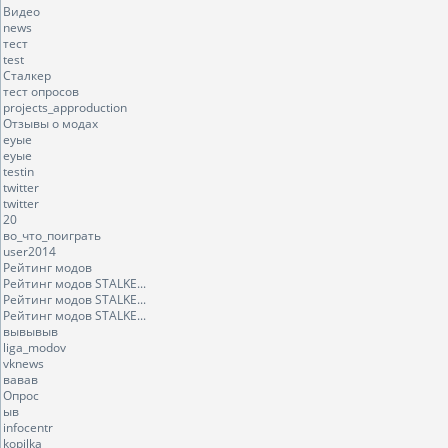
Видео
news
тест
test
Сталкер
тест опросов
projects_approduction
Отзывы о модах
еуые
еуые
testin
twitter
twitter
20
во_что_поиграть
user2014
Рейтинг модов
Рейтинг модов STALKE...
Рейтинг модов STALKE...
Рейтинг модов STALKE...
вывывыв
liga_modov
vknews
вавав
Опрос
ыв
infocentr
kopilka