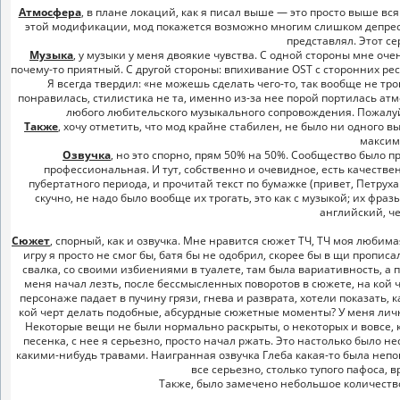
Атмосфера
, в плане локаций, как я писал выше — это просто выше в
этой модификации, мод покажется возможно многим слишком депресси
представлял. Этот с
Музыка
, у музыки у меня двоякие чувства. С одной стороны мне оч
почему-то приятный. С другой стороны: впихивание OST с сторонних ресу
Я всегда твердил: «не можешь сделать чего-то, так вообще не тро
понравилась, стилистика не та, именно из-за нее порой портилась ат
любого любительского музыкального сопровождения. Пожалуй,
Также
, хочу отметить, что мод крайне стабилен, не было ни одного в
максим
Озвучка
, но это спорно, прям 50% на 50%. Сообщество было 
профессиональная. И тут, собственно и очевидное, есть качестве
пубертатного периода, и прочитай текст по бумажке (привет, Петруха
скучно, не надо было вообще их трогать, это как с музыкой; их фра
английский, че
Сюжет
, спорный, как и озвучка. Мне нравится сюжет ТЧ, ТЧ моя люби
игру я просто не смог бы, батя бы не одобрил, скорее бы в щи пропис
свалка, со своими избиениями в туалете, там была вариативность, а
меня начал лезть, после бессмысленных поворотов в сюжете, на кой ч
персонаже падает в пучину грязи, гнева и разврата, хотели показать, 
кой черт делать подобные, абсурдные сюжетные моменты? У меня личн
Некоторые вещи не были нормально раскрыты, о некоторых и вовсе, к
песенка, с нее я серьезно, просто начал ржать. Это настолько было не
какими-нибудь травами. Наигранная озвучка Глеба какая-то была непо
все серьезно, столько тупого пафоса, вр
Также, было замечено небольшое количество 