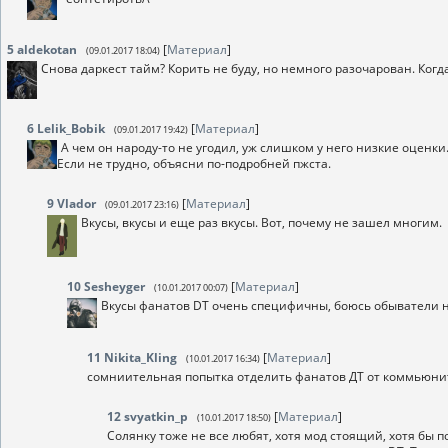
5
aldekotan
[
Материал
]
(09.01.2017 18:04)
Снова даркест тайм? Корить не буду, но немного разочарован. Когда
6
Lelik_Bobik
[
Материал
]
(09.01.2017 19:42)
А чем он народу-то не угодил, уж слишком у него низкие оценки
Если не трудно, объясни по-подробней пжста.
9
Vlador
[
Материал
]
(09.01.2017 23:16)
Вкусы, вкусы и еще раз вкусы. Вот, почему не зашел многим.
10
Sesheyger
[
Материал
]
(10.01.2017 00:07)
Вкусы фанатов DT очень специфичны, боюсь обыватели н
11
Nikita_Kling
[
Материал
]
(10.01.2017 16:34)
сомниительная попытка отделить фанатов ДТ от коммьюни
12
svyatkin_p
[
Материал
]
(10.01.2017 18:50)
Солянку тоже не все любят, хотя мод стоящий, хотя бы 