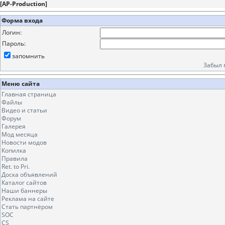
[
AP-Production
]
Форма входа
Логин:
Пароль:
запомнить
Забыл 
Меню сайта
Главная страница
Файлы
Видео и статьи
Форум
Галерея
Мод месяца
Новости модов
Копилка
Правила
Ret. to Pri.
Доска объявлений
Каталог сайтов
Наши баннеры
Реклама на сайте
Стать партнёром
SOC
CS