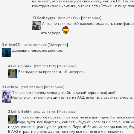
не значит, что там минусов своих нету, как и в DT. Так
конструктивной критике, а такая есть(Отзывы в виде пол
13
Sesheyger
[
Материал
]
(10.01.2017 19:58)
А что не так чтоли? У каждого мода есть свои фан
атмосфера
3
nikstr761
[
Материал
]
(09.01.2017 12:29)
Довольно неплохое мнение.
4
Lelik_Bobik
[
Материал
]
(09.01.2017 12:30)
Благодарю за проявленный интерес.
1
Lecktor
[
Материал
]
(09.01.2017 10:48)
Только вот причём левел-дизайн и дизайнеры к графике?
Насколько я знаю, локации взяты из АА2, если ты о растительности,
2
Lelik_Bobik
[
Материал
]
(09.01.2017 11:08)
Я просто многое порезал, поэтому не все доглядел. Пытался как-
буду, пусть все будет так, как есть, буду ссылаться на свою не
недомнение, а цельную рецензию. Первый блинчик всегда комом, б
В АА2 играл, но очень давно, поэтому все же не все мог помнить.