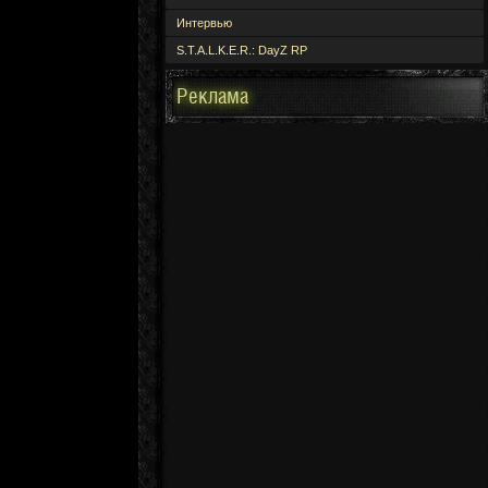
Интервью
S.T.A.L.K.E.R.: DayZ RP
Реклама