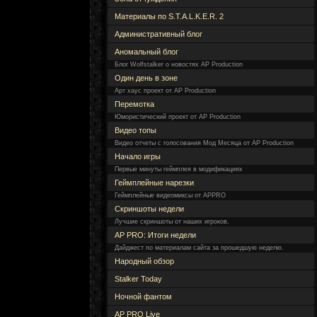
Материалы по S.T.A.L.K.E.R. 2
Административный блог
Аномальный блог
Блог Wolfstalker о новостях AP Production
Один день в зоне
Арт хаус проект от AP Production
Перемотка
Юмористический проект от AP Production
Видео топы
Видео отчеты с голосования Мод Месяца от AP Production
Начало игры
Первые минуты геймплея в модификациях
Геймплейные нарезки
Геймплейные видеомиксы от APPRO
Скриншоты недели
Лучшие скриншоты от наших игроков.
AP PRO: Итоги недели
Дайджест по материалам сайта за прошедшую неделю.
Народный обзор
Stalker Today
Ночной фантом
AP PRO Live