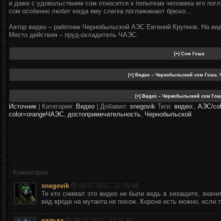
и даже с удовольствием сом относится к попыткам человека его погла
сом особенно любит когда ему слегка поглаживают брюхо…
Автор видео – работник Чернобыльской АЭС Евгений Крупнов. На вид
Место действия – пруд-охладитель ЧАЭС.
Источник
|
Категория:
Видео
| Добавил:
snegovik
Теги:
видео:
,
АЭС/col
color=orangeЧАЭС
,
достопримечательность
,
Чернобыльской
Коментарии
snegovik
08.07.2012, 22:39 #
8
Те кто снимал это видео не были ведь в хизащите, значи
вид вроде на мутанта не похож. Короче есть можно, если 
килька
08.07.2012, 22:31 #
7