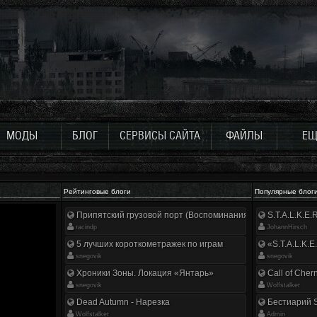
МОДЫ
БЛОГ
СЕРВИСЫ САЙТА
ФАЙЛЫ
ЕЩ
Рейтинговые блоги
Популярные блог
Припятский грузовой порт (Воспоминания ликвидатора)
S.T.A.L.K.E
racindp
JohannHirsch
5 лучших короткометражек по играм
«S.T.A.L.K.E
snegovik
snegovik
Хроники Зоны. Локация «Янтарь»
Call of Cher
snegovik
Wolfstalker
Dead Autumn - Нарезка
Бестиарий S
Wolfstalker
Аdmin