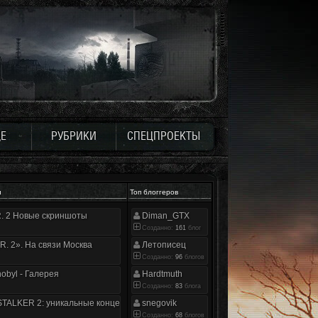
Е
РУБРИКИ
СПЕЦПРОЕКТЫ
и
Топ блоггеров
.R. 2 Новые скриншоты
Diman_GTX
Созданно:
161
блог
.R. 2». На связи Москва
Летописец
Созданно:
96
блогов
nobyl - Галерея
Hardtmuth
Созданно:
83
блога
TALKER 2: уникальные концепт-арты
snegovik
Созданно:
68
блогов