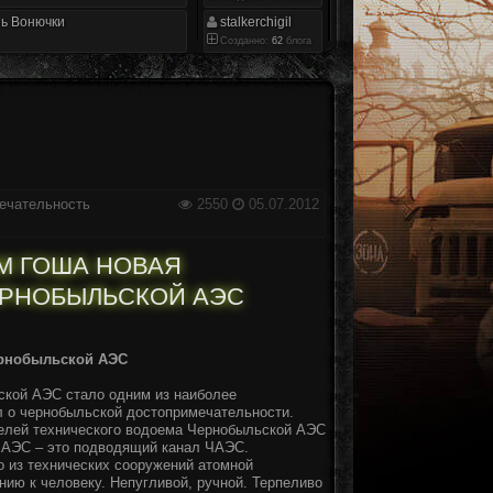
ь Вонючки
stalkerchigil
Созданно:
62
блога
ечательность
2550
05.07.2012
М ГОША НОВАЯ
ЕРНОБЫЛЬСКОЙ АЭС
ернобыльской АЭС
ской АЭС стало одним из наиболее
л о чернобыльской достопримечательности.
ателей технического водоема Чернобыльской АЭС
ЧАЭС – это подводящий канал ЧАЭС.
 из технических сооружений атомной
нию к человеку. Непугливой, ручной. Терпеливо