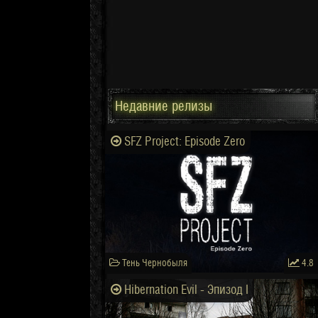
Недавние релизы
SFZ Project: Episode Zero
Тень Чернобыля
4.8
Hibernation Evil - Эпизод I