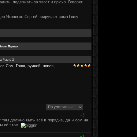
дить, подержать за хвост и брюхо. Говорят,
ео Яковенко Сергей приручает сома Гошу.
or
,
Сом
,
Гоша
,
ручной
,
новая
,
+3
т там должно быть всё в порядке, да и сом на
ты об этом.
+1