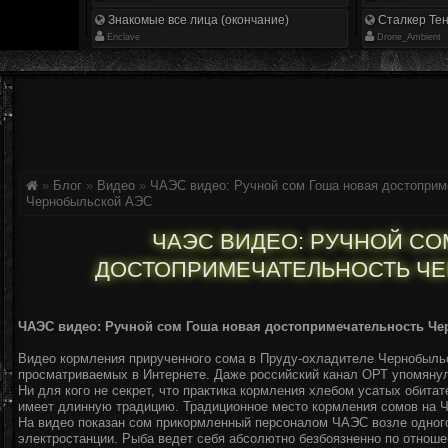
Знакомые все лица (окончание)
Сталкер Тен
Enclave
Drone_Ambient
»
Блог
»
Видео
»
ЧАЭС видео: Ручной сом Гоша новая достоприм
Чернобыльской АЭС
ЧАЭС ВИДЕО: РУЧНОЙ СО
ДОСТОПРИМЕЧАТЕЛЬНОСТЬ Ч
ЧАЭС видео: Ручной сом Гоша новая достопримечательность Ч
Видео кормления прирученного сома в Пруду-охладителе Чернобыль
просматриваемых в Интернете. Даже российский канал ОРТ упомяну
Ни для кого не секрет, что практика кормления хлебом усатых обит
имеет длинную традицию. Традиционное место кормления сомов на 
На видео показан сом прикормленный персоналом ЧАЭС возле одного
электростанции. Рыба ведет себя абсолютно безбоязненно по отноше