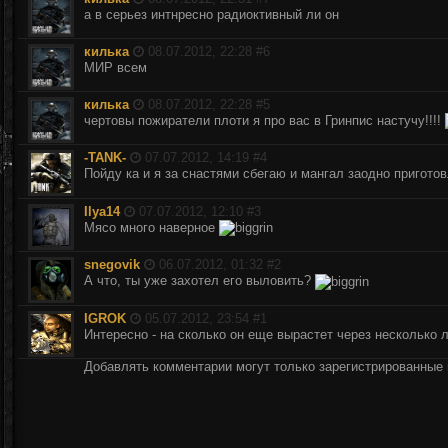
а в серьез интнресно радиоктивный ли он
килька
08.07.2012, 22:28 #
6
МИР всем
килька
08.07.2012, 22:28 #
5
чертовы пожиратели плоти я про вас в Гринпис настучу!!!!
-TANK-
07.07.2012, 14:19 #
4
Пойду ка и я за снастями сбегаю и мангал заодно пригото
Ilya14
07.07.2012, 12:10 #
3
Мясо много наверное
snegovik
06.07.2012, 01:32 #
2
А что, ты уже захотел его выловить?
IGROK
05.07.2012, 23:54 #
1
Интересно - на сколько он еще вырастет через несколько 
Добавлять комментарии могут только зарегистрированные