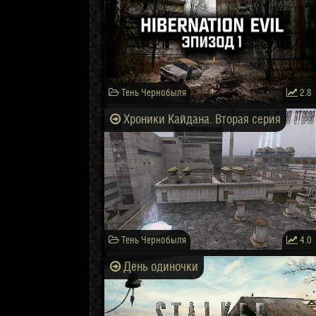
Тень Чернобыля
2.8
Хроники Кайдана. Вторая серия
Тень Чернобыля
4.0
День одиночки