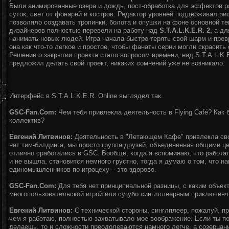
Были анимированные озера и дождь, пост-обработка для эффектов р
суток, свет от фонарей и костров. Редактор уровней поддерживал ри
позволяло создавать тропинки, болота и опушки на фоне основной те
дизайнеров полностью перевели на работу над
S.T.A.L.K.E.R. 2,
а для
нанимать новых людей. Игра начала быстро терять свой шарм и пре
она как что-то легкое и простое, чтобы фанаты серии могли скрасить 
Решение о закрытии проекта стало вопросом времени, над S.T.A.L.K.
предложил делать свой проект, никаких сомнений уже не возникало.
Интерфейс в S.T.A.L.K.E.R. Online выглядел так.
GSC-Fan.Com:
Чем тебя привлекла деятельность в Flying Café? Как 
коллектив?
Евгений Литвинов:
Деятельность в "Летающем Кафе" привлекла сво
нет тим-билдинга, мы просто группа друзей, объединенная общими 
отлично сработались в GSC. Вообще, когда я вспоминаю, что работал н
и не вышла, становится немного грустно, тогда я думаю о том, что 
единомышленников по игроцеху – это здорово.
GSC-Fan.Com:
Для тебя нет принципиальной разницы, с каким объек
многопользовательской игрой или сугубо синглплеерным приключенч
Евгений Литвинов:
С технической стороны, синглплеер, пожалуй, пр
чем я работаю, полностью захватывало мое воображение. Если ты по
делаешь, то и сложности преодолеваются намного легче, а созерцан