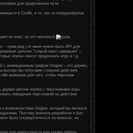
топливом для продолжения пути.
маешься в Cradle, и то, как ты координируешь
даже не знал, за что хвататься
т – прим.ред.) от меня нужно было API для
раивания цепочек "старый квест завершен" –
оторых игроки смогут продолжать игру и т.д.
 с анимационным графом Unigine – это дерево,
на выходе мы получаем сложные действия,
idle-анимации для того, чтобы персонаж
 дерево реплик игрока с персонажами игры,
овать поведения персонажей на действия
 и возможностями Unigine, который бы являлся
задачами. Поэтому вначале разработки я был
ожно было сосредоточиться на нюансах, не
дея для нового квеста или логика работы