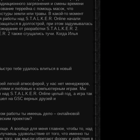
адиационного загрязнения и смены времени
сование террейна с помощь масок, что
кстуры земли или травы. В какой-то момент
 работы над S.T.A.L.K.E.R. Online начали
вращаться в долгострой, при этом задумывалась
ожидание от разработки S.T.A.L.K.E.R. 2.
E.R. 2 также сгущались тучи. Когда Илья
быстро тебе удалось влиться в новый
ей легкой атмосферой, у нас нет менеджеров,
целями и любовью к компьютерным играм. Мы
ад S.T.A.L.K.E.R. Online целый год, а игра так
нашел на GSC верных друзей и
том работы ты имеешь дело – онлайновой
еским проектом?
още. А вообще для меня главное, чтобы то, над
лучаешь удовольствие от того, что именно ты
ие того, как мысли обретают форму и действия в