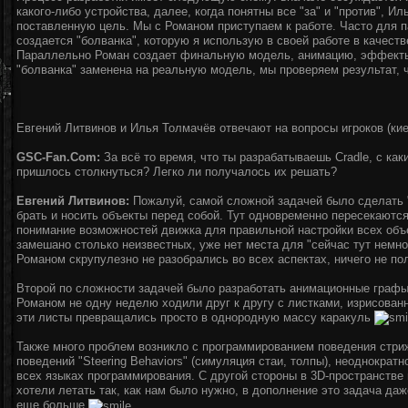
какого-либо устройства, далее, когда понятны все "за" и "против", И
поставленную цель. Мы с Романом приступаем к работе. Часто для 
создается "болванка", которую я использую в своей работе в качеств
Параллельно Роман создает финальную модель, анимацию, эффекты и
"болванка" заменена на реальную модель, мы проверяем результат, 
Евгений Литвинов и Илья Толмачёв отвечают на вопросы игроков (к
GSC-Fan.Com:
За всё то время, что ты разрабатываешь Cradle, с к
пришлось столкнуться? Легко ли получалось их решать?
Евгений Литвинов:
Пожалуй, самой сложной задачей было сделать "
брать и носить объекты перед собой. Тут одновременно пересекаютс
понимание возможностей движка для правильной настройки всех объ
замешано столько неизвестных, уже нет места для "сейчас тут немно
Романом скрупулезно не разобрались во всех аспектах, ничего не по
Второй по сложности задачей было разработать анимационные графы 
Романом не одну неделю ходили друг к другу с листками, изрисован
эти листы превращались просто в однородную массу каракуль
Также много проблем возникло с программированием поведения стриж
поведений "Steering Behaviors" (симуляция стаи, толпы), неоднократ
всех языках программирования. С другой стороны в 3D-пространстве
хотели летать так, как нам было нужно, в дополнение это задача да
еще больше