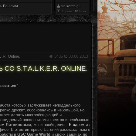
ь Вонючки
stalkerchigil
Созданно:
62
блога
.R. Online.
3435
30.08.2013
О S.T.A.L.K.E.R. ONLINE.
казаться"
абота которых заслуживает неподдельного
репко дружит, обосновались в небольшой, но
лжает делать многообещающий и
 ожидаемый поклонниками квестов и необычных
ем Литвиновым,
мы и пообщались.
В одном из
фисе. В этом интервью Евгений рассказал нам о
 работы в
GSC Game World
и своих задачах по