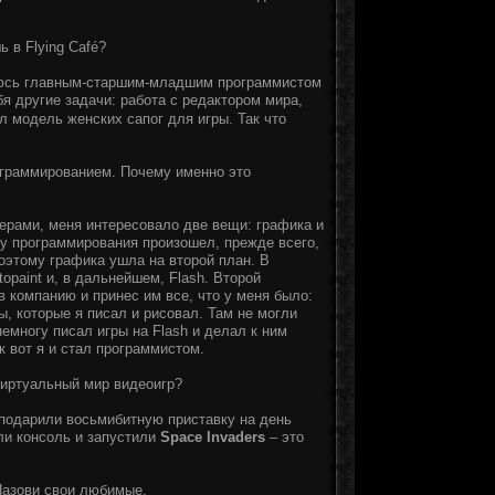
 в Flying Café?
юсь главным-старшим-младшим программистом
я другие задачи: работа с редактором мира,
л модель женских сапог для игры. Так что
ограммированием. Почему именно это
терами, меня интересовало две вещи: графика и
ну программирования произошел, прежде всего,
поэтому графика ушла на второй план. В
opaint и, в дальнейшем, Flash. Второй
 компанию и принес им все, что у меня было:
, которые я писал и рисовал. Там не могли
емногу писал игры на Flash и делал к ним
к вот я и стал программистом.
виртуальный мир видеоигр?
подарили восьмибитную приставку на день
ли консоль и запустили
Space Invaders
– это
Назови свои любимые.