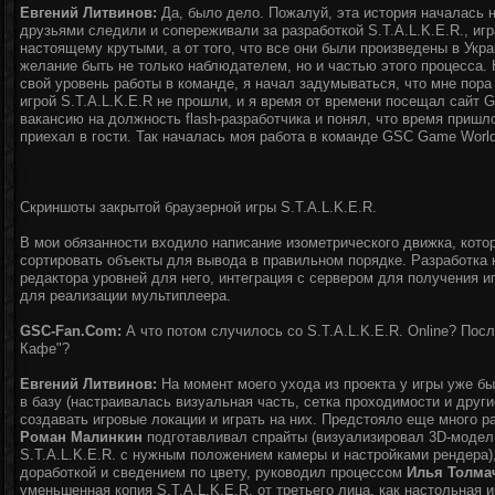
Евгений Литвинов:
Да, было дело. Пожалуй, эта история началась 
друзьями следили и сопереживали за разработкой S.T.A.L.K.E.R., иг
настоящему крутыми, а от того, что все они были произведены в Укра
желание быть не только наблюдателем, но и частью этого процесса. 
свой уровень работы в команде, я начал задумываться, что мне пор
игрой S.T.A.L.K.E.R не прошли, и я время от времени посещал сайт
вакансию на должность flash-разработчика и понял, что время пришл
приехал в гости. Так началась моя работа в команде GSC Game World
Скриншоты закрытой браузерной игры S.T.A.L.K.E.R.
В мои обязанности входило написание изометрического движка, кото
сортировать объекты для вывода в правильном порядке. Разработка кл
редактора уровней для него, интеграция с сервером для получения и
для реализации мультиплеера.
GSC-Fan.Com:
А что потом случилось со S.T.A.L.K.E.R. Online? Пос
Кафе"?
Евгений Литвинов:
На момент моего ухода из проекта у игры уже б
в базу (настраивалась визуальная часть, сетка проходимости и други
создавать игровые локации и играть на них. Предстояло еще много р
Роман Малинкин
подготавливал спрайты (визуализировал 3D-модели
S.T.A.L.K.E.R. с нужным положением камеры и настройками рендера)
доработкой и сведением по цвету, руководил процессом
Илья Толма
уменьшенная копия S.T.A.L.K.E.R. от третьего лица, как настольная