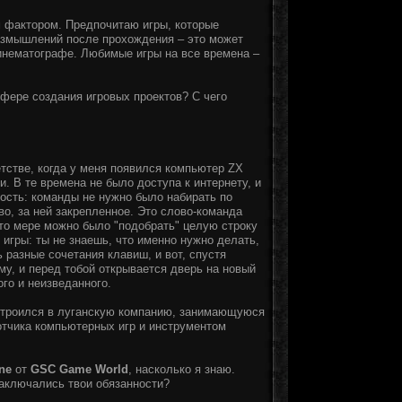
 фактором. Предпочитаю игры, которые
азмышлений после прохождения – это может
 кинематографе. Любимые игры на все времена –
сфере создания игровых проектов? С чего
стве, когда у меня появился компьютер ZX
. В те времена не было доступа к интернету, и
ность: команды не нужно было набирать по
о, за ней закрепленное. Это слово-команда
-то мере можно было "подобрать" целую строку
 игры: ты не знаешь, что именно нужно делать,
 разные сочетания клавиш, и вот, спустя
у, и перед тобой открывается дверь на новый
го и неизведанного.
устроился в луганскую компанию, занимающуюся
ботчика компьютерных игр и инструментом
ine
от
GSC Game World
, насколько я знаю.
заключались твои обязанности?