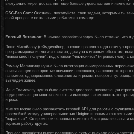
виртуально мире, доставляет еще больше удовольствия и является 
GSC-Fan.Com:
Обозначь, пожалуйста, свои задачи, которыми ты зани
свой процесс с остальными ребятами в команде.
Евгений Литвинов:
В начале разработки задач было столько, что я 
Паше Михайлову (геймдизайнер, в конце прошлого года покинул проек
программирования логики квестов, доступа к игровым объектам, выст
"новый квест получен", подготовкой "чек-поинтов" (игровых глав), с к
Роману Малинкину нужна была интеграция анимированных персонажей
описывающее все простые анимации персонажа, на основе которого 
например, одновременное слежение за игроком, повороты туловища и 
выглядел живее.
Илье Толмачеву нужна была система диалогов, позволяющая строить
поддерживающая многоязычность и имеющая возможность контролир
игрока.
Мне же нужно было разработать игровой API для работы с функциями
прослойкой между универсальностью Unigine и нашими конкретными 
"нарасхват". Со временем основные моменты были реализованы, и м
тормозя работу других.
Процесс разработки имеет следующую схему: вначале обсуждается и