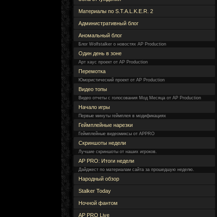
Материалы по S.T.A.L.K.E.R. 2
Административный блог
Аномальный блог
Блог Wolfstalker о новостях AP Production
Один день в зоне
Арт хаус проект от AP Production
Перемотка
Юмористический проект от AP Production
Видео топы
Видео отчеты с голосования Мод Месяца от AP Production
Начало игры
Первые минуты геймплея в модификациях
Геймплейные нарезки
Геймплейные видеомиксы от APPRO
Скриншоты недели
Лучшие скриншоты от наших игроков.
AP PRO: Итоги недели
Дайджест по материалам сайта за прошедшую неделю.
Народный обзор
Stalker Today
Ночной фантом
AP PRO Live