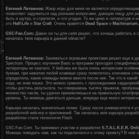
Евгений Литвинов:
Жанр игры для меня не является определяющим
позволяют задуматься над разными вопросами, дающие пищу для р
быть и шутер, и стратегия, и что угодно. То же ценю в литературе и
это
Half-Life
и
Star Craft
. Очень нравятся
Dead Space
и
Machinarium.
GSC-Fan.Com:
Давно ли ты для себя решил, что хочешь работать в 
началась твоя карьера в данной области?
Евгений Литвинов:
Заниматься игровыми проектами решил еще в дет
Spectrum. Процесс изучения Basic и программ проходил специфически
литераторы не хватало. У бейсика же была очень интересная особен
буквам, при нажатии любой клавиши сразу появлялось ключевое слов
определяла, какие команды можно ввести после нее. Так что в какой
кода, не зная языка. Это можно сравнить с прохождением хардкорной
чтобы достичь результата, ты совершаешь тысячу прыжков, пробуешь
множество часов, ты удачно приземляешься на правильную платформ
уровень. Ты можешь двигаться дальше, впереди еще много интересно
Карьера началась значительно позже. Сразу после университета я 
разработкой web-игр и приложений. Так началась моя карьера разра
разработки стала технология Flash.
GSC-Fan.Com: Ты принимал участие в разработке
S.T.A.L.K.E.R. Onl
Можешь поведать нам, как ты подключился к этому проекту? В чем 