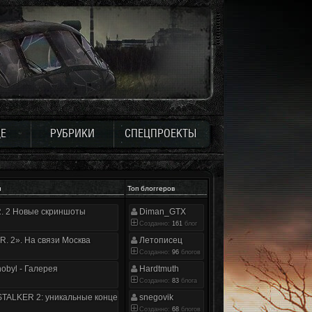
Е
РУБРИКИ
СПЕЦПРОЕКТЫ
и
Топ блоггеров
.R. 2 Новые скриншоты
Diman_GTX
Созданно:
161
блог
.R. 2». На связи Москва
Летописец
Созданно:
96
блогов
nobyl - Галерея
Hardtmuth
Созданно:
83
блога
TALKER 2: уникальные концепт-арты
snegovik
Созданно:
68
блогов