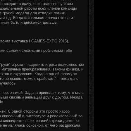
лья создает задачу, описывает по пунктам
параллельной работы всех членов команды
е грубой модели для отладки логики.
 т.д. Когда финальная логика готова и
чиним баги, и движемся дальше.
иевская выставка I GAMES-EXPO 2013).
акими самыми сложными проблемами тебе
руки" игрока – наделить игрока возможностью
я матричные преобразования, законы физики, и
ектов и окружения. Когда в одной формуле
го поправим, может, сработает" – пока мы с
лучалось.
персонажей. Задача привела к тому, что мы с
ными связями анимаций друг с другом. Иногда
ей. С одной стороны это просто набор
но описанный в литературе и реализованный во
 и специфике наших реалий стрижи долго не
же не являлась основной, от чего раздражала