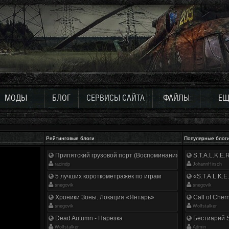
МОДЫ
БЛОГ
СЕРВИСЫ САЙТА
ФАЙЛЫ
ЕЩ
Рейтинговые блоги
Популярные блог
Припятский грузовой порт (Воспоминания ликвидатора)
S.T.A.L.K.E
racindp
JohannHirsch
5 лучших короткометражек по играм
«S.T.A.L.K.E
snegovik
snegovik
Хроники Зоны. Локация «Янтарь»
Call of Cher
snegovik
Wolfstalker
Dead Autumn - Нарезка
Бестиарий S
Wolfstalker
Аdmin