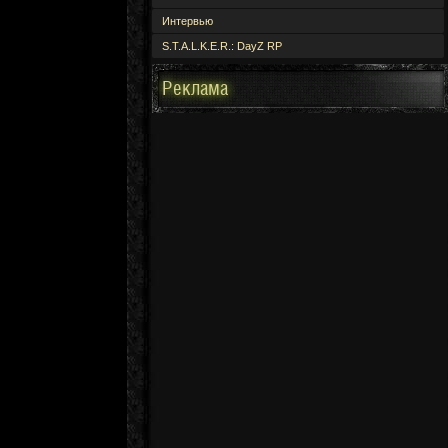
Интервью
S.T.A.L.K.E.R.: DayZ RP
Реклама