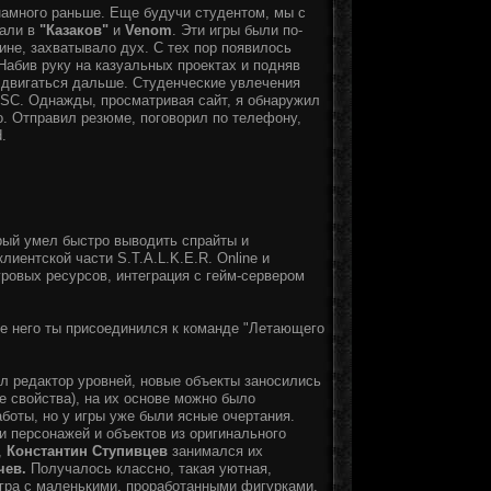
намного раньше. Еще будучи студентом, мы с
рали в
"Казаков"
и
Venom
. Эти игры были по-
ине, захватывало дух. С тех пор появилось
Набив руку на казуальных проектах и подняв
а двигаться дальше. Студенческие увлечения
 GSC. Однажды, просматривая сайт, я обнаружил
о. Отправил резюме, поговорил по телефону,
.
рый умел быстро выводить спрайты и
иентской части S.T.A.L.K.E.R. Online и
гровых ресурсов, интеграция с гейм-сервером
ле него ты присоединился к команде "Летающего
ыл редактор уровней, новые объекты заносились
е свойства), на их основе можно было
аботы, но у игры уже были ясные очертания.
 персонажей и объектов из оригинального
,
Константин Ступивцев
занимался их
чев.
Получалось классно, такая уютная,
 игра с маленькими, проработанными фигурками.