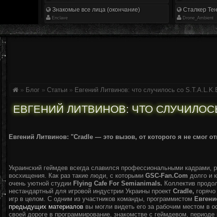
Знакомые все лица (окончание)
Сталкер Тен
Enclave
Drone_Ambient
»
Блог
»
Статьи
»
Евгений Литвинов: что случилось со S.T.A.L.K.E
ЕВГЕНИЙ ЛИТВИНОВ: ЧТО СЛУЧИЛОСЬ С
Евгений Литвинов: "Cradle — это вызов, от которого я не смог от
Украинский геймдев всегда славился профессиональными кадрами, р
восхищения. Как раз такие люди, с которыми
GSC-Fan.Com
долго и к
очень уютной студии
Flying Cafe For Semianimals.
Коллектив продо
нестандартный для игровой индустрии Украины проект
Cradle,
горячо
игр в целом. С одним из участников команды, программистом
Евгени
предыдущих материалов
вы могли видеть его за рабочим местом в о
своей дороге в программирование, знакомстве с геймдевом, периоде