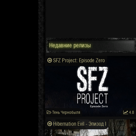
Недавние релизы
SFZ Project: Episode Zero
Тень Чернобыля
4.8
Hibernation Evil - Эпизод I