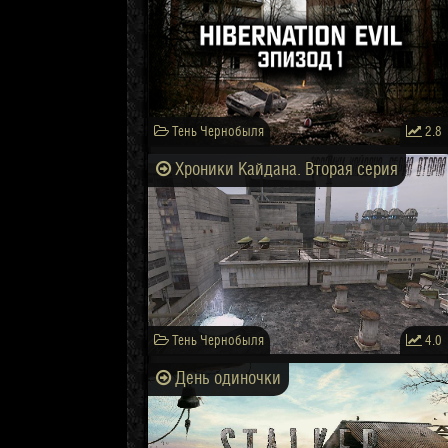
Тень Чернобыля
2.8
Хроники Кайдана. Вторая серия
Тень Чернобыля
4.0
День одиночки