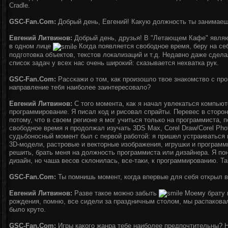
Cradle.
GSC-Fan.Com:
Добрый день, Евгений! Какую должность ты занимаешь
Евгений Литвинов:
Добрый день, друзья! В "Летающем Кафе" явля
в одном лице
Когда появляется свободное время, беру на себ
подготовка объектов, текстов локализаций и т.д. Недавно даже сдела
список задач у всех нас очень широкий: сказывается нехватка рук.
GSC-Fan.Com:
Расскажи о том, как произошло твое знакомство с пр
направление тебя наиболее заинтересовало?
Евгений Литвинов:
С того момента, как я начал увлекаться компью
программирование. Я писал код и рисовал спрайты. Перевес в сторо
потому, что в своем регионе я мог учиться только на программиста, 
свободное время я продолжал изучать 3DS Max, Corel Draw/Corel Phot
судьбоносный момент был с первой работой: я пришел устраиваться в
3D-модели, растровые и векторные изображения, игрушки и программы
решить, брать меня на должность программиста или дизайнера. Я пон
дизайн, но чаша весов склонилась, все-таки, к программированию. Та
GSC-Fan.Com:
Ты помнишь момент, когда впервые для себя открыл 
Евгений Литвинов:
Разве такое можно забыть
Моему брату 
рождения, помню, все сидели за праздничным столом, мы распакова
было круто.
GSC-Fan.Com:
Игры какого жанра тебе наиболее предпочтительны? 