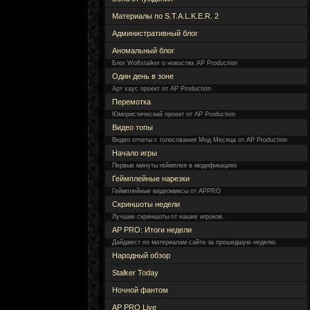
Материалы по S.T.A.L.K.E.R. 2
Административный блог
Аномальный блог
Блог Wolfstalker о новостях AP Production
Один день в зоне
Арт хаус проект от AP Production
Перемотка
Юмористический проект от AP Production
Видео топы
Видео отчеты с голосования Мод Месяца от AP Production
Начало игры
Первые минуты геймплея в модификациях
Геймплейные нарезки
Геймплейные видеомиксы от APPRO
Скриншоты недели
Лучшие скриншоты от наших игроков.
AP PRO: Итоги недели
Дайджест по материалам сайта за прошедшую неделю.
Народный обзор
Stalker Today
Ночной фантом
AP PRO Live