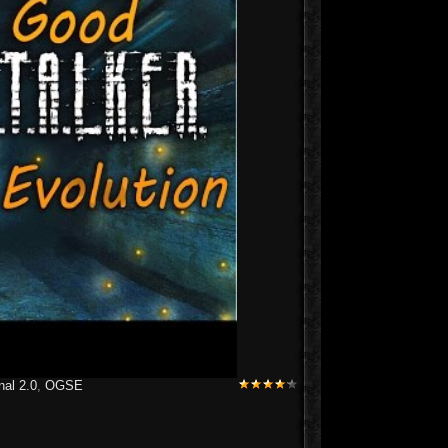
al 2.0
,
OGSE