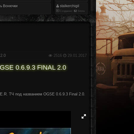
ь Вонючки
stalkerchigil
Созданно:
62
блога
2.0
2516
29.01.2017
E 0.6.9.3 FINAL 2.0
.R. ТЧ под названием OGSE 0.6.9.3 Final 2.0.