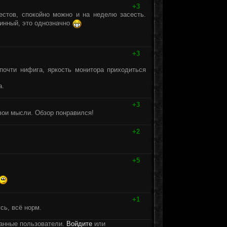
+3
естов, спокойно можно и на неделю засесть.
линный, это однозначно
+3
очти нифига, яркость монитора приходиться
а.
+3
свои мысли. Обзор понравился!
+2
+5
+1
сь, всё норм.
ванные пользователи.
Войдите
или