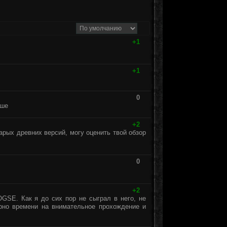
+1
+1
0
чше
+2
тарых древних версий, могу оценить твой обзор
0
+2
GSE. Как я до сих пор не сыграл в него, не
ерно времени на внимательное прохождение и