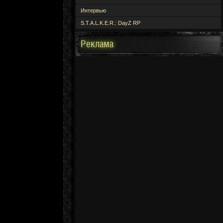
Интервью
S.T.A.L.K.E.R.: DayZ RP
Реклама