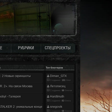
Е
РУБРИКИ
СПЕЦПРОЕКТЫ
и
Топ блоггеров
.R. 2 Новые скриншоты
Diman_GTX
Созданно:
161
блог
.R. 2». На связи Москва
Летописец
Созданно:
96
блогов
nobyl - Галерея
Hardtmuth
Созданно:
83
блога
TALKER 2: уникальные концепт-арты
snegovik
Созданно:
68
блогов