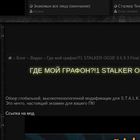
Знакомые все лица (окончание)
Сталкер Тен
Enclave
Drone_Ambient
»
Блог
»
Видео
»
Где мой графон?!1 STALKER OGSE 0.6.9.3 Final 
ГДЕ МОЙ ГРАФОН?!1 STALKER OGS
Обзор глобальной, высокотехнологичной модификации для S.T.A.L.K.E
Это нечто, настоящий экзамен для вашего ПК!
Ссылка на мод