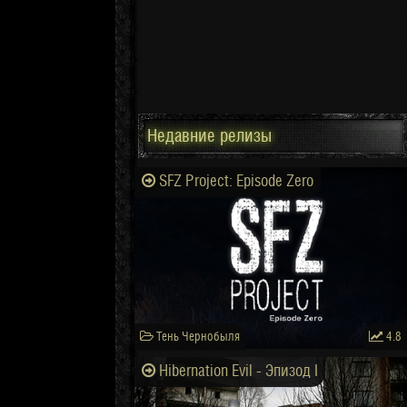
Недавние релизы
SFZ Project: Episode Zero
Тень Чернобыля
4.8
Hibernation Evil - Эпизод I