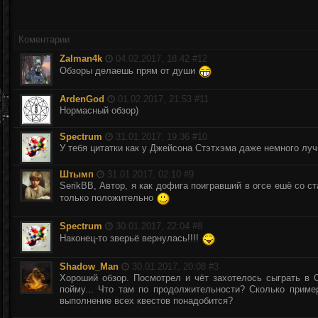
Коментарии
Zalman4k
04.02.2017, 18:42 #
12
Обзоры делаешь прям от души
ArdenGod
01.02.2017, 21:53 #
11
Нормасный обзор)
Spectrum
31.01.2017, 19:36 #
10
У тебя цитатки как у Джейсона Стэтхэма даже немного лу
Штымп
31.01.2017, 02:10 #
9
SerikBB, Автор, я как дофига поигравший в огсе ешё со с
только положительно
Spectrum
30.01.2017, 22:04 #
8
Наконец-то зверьё вернулась!!!!
Shadow_Man
30.01.2017, 20:08 #
3
Хороший обзор. Посмотрел и чёт захотелось сыграть в O
пойму... Что там по продолжительности? Сколько прим
выполнение всех квестов понадобится?