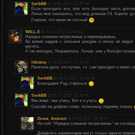
SerikBB
30.01.2017, 21:37 #
4
Если проходить все, или хоть большую часть доп-кв
Лично мне показалось, что мод длиннее УЗ. Короче: д
Главное, что никак не скучный
WALL-E
30.01.2017, 15:58 #
1
Изредка слишком петросянишь и переигрываешь.
Во время кадров с сильным дождём и ночью не видно п
крутить.
А так молодец. Понравилось. Лучше, чем у Вольфсталкер
littleboy
30.01.2017, 17:34 #
2
Понятное дело, что лучше, т.к. сам проходил и имеет 
SerikBB
30.01.2017, 21:40 #
6
Благодарю! Рад стараться
SerikBB
30.01.2017, 21:39 #
5
Век живи - век учись. Вот я и учусь
Спасибо на добром слове, потихоньку подниму планку
Drone_Ambient
30.01.2017, 22:00 #
7
На счёт "Изредка слишком петросянишь" не соглашу
Добавлять комментарии могут только зарегистриро