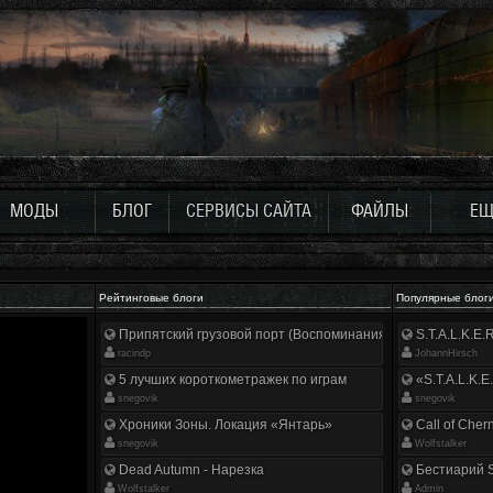
МОДЫ
БЛОГ
СЕРВИСЫ САЙТА
ФАЙЛЫ
ЕЩ
Рейтинговые блоги
Популярные блог
Припятский грузовой порт (Воспоминания ликвидатора)
S.T.A.L.K.E
racindp
JohannHirsch
5 лучших короткометражек по играм
«S.T.A.L.K.E
snegovik
snegovik
Хроники Зоны. Локация «Янтарь»
Call of Cher
snegovik
Wolfstalker
Dead Autumn - Нарезка
Бестиарий S
Wolfstalker
Аdmin