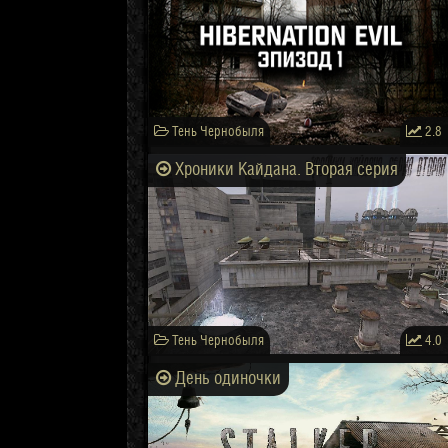
Тень Чернобыля
2.8
Хроники Кайдана. Вторая серия
Тень Чернобыля
4.0
День одиночки