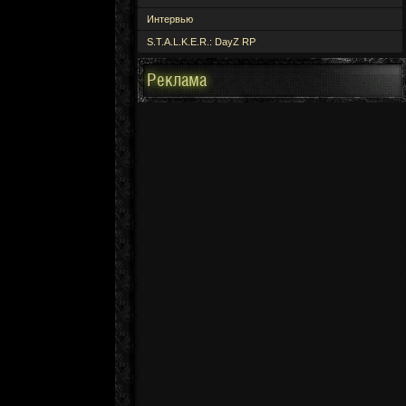
Интервью
S.T.A.L.K.E.R.: DayZ RP
Реклама