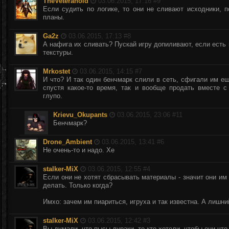
TheVeteranoid
03.06.2015, 17:16 #
9
Если судить по логике, то они не сливают исходники, п
планы.
Ga2z
03.06.2015, 17:13 #
8
А нафига их сливать? Пускай игру допиливают, если есть 
текстуры.
Mrkostet
03.06.2015, 14:15 #
7
И что? И так один бенчмарк слили в сеть, сфигали им ещ
спустя какое-то время, так и вообще продать вместе с
глупо.
Krievu_Okupants
03.06.2015, 23:06 #
11
Бенчмарк?
Drone_Ambient
03.06.2015, 13:41 #
6
Не очень-то и надо. Хе
stalker-MiX
03.06.2015, 12:55 #
4
Если они не хотят сбрасывать материалы - значит они им 
делать. Только когда?
Имхо: зачем им пиариться, игруха и так известна. А лишн
stalker-MiX
03.06.2015, 12:42 #
3
Вы думали, что пысы дураки, те кто хотели, чтобы они что-