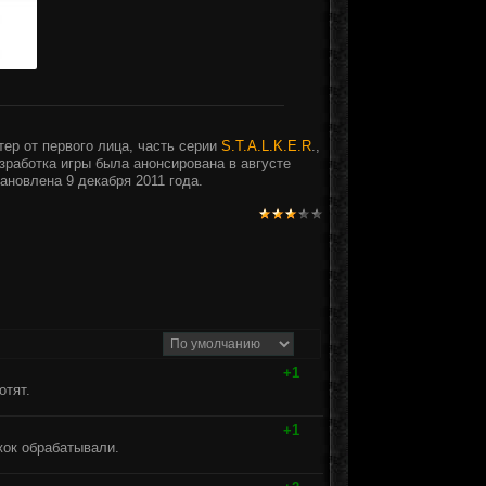
тер от первого лица, часть серии
S.T.A.L.K.E.R
.,
азработка игры была анонсирована в августе
ановлена 9 декабря 2011 года.
+1
отят.
+1
жок обрабатывали.