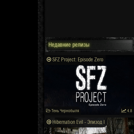
Недавние релизы
SFZ Project: Episode Zero
Тень Чернобыля
4.8
Hibernation Evil - Эпизод I