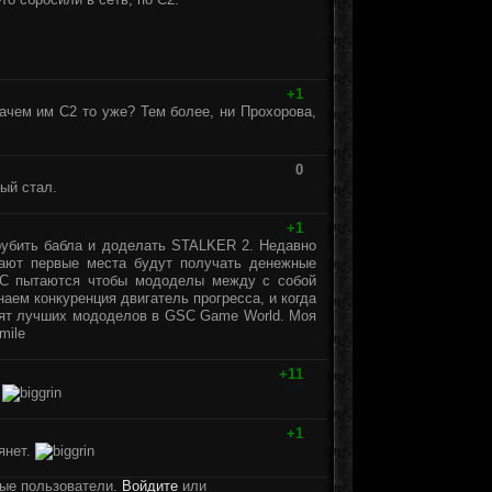
+1
зачем им С2 то уже? Тем более, ни Прохорова,
0
ый стал.
+1
рубить бабла и доделать STALKER 2. Недавно
мают первые места будут получать денежные
GSC пытаются чтобы мододелы между с собой
наем конкуренция двигатель прогресса, и когда
сят лучших мододелов в GSC Game World. Моя
+11
.
+1
тянет.
ные пользователи.
Войдите
или