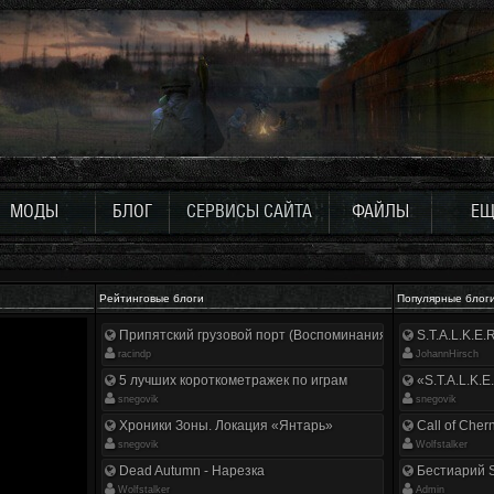
МОДЫ
БЛОГ
СЕРВИСЫ САЙТА
ФАЙЛЫ
ЕЩ
Рейтинговые блоги
Популярные блог
Припятский грузовой порт (Воспоминания ликвидатора)
S.T.A.L.K.E
racindp
JohannHirsch
5 лучших короткометражек по играм
«S.T.A.L.K.E
snegovik
snegovik
Хроники Зоны. Локация «Янтарь»
Call of Cher
snegovik
Wolfstalker
Dead Autumn - Нарезка
Бестиарий S
Wolfstalker
Аdmin