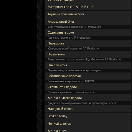
Материалы по S.T.A.L.K.E.R. 2
Административный блог
Аномальный блог
Блог Wolfstalker о новостях AP Production
Один день в зоне
Арт хаус проект от AP Production
Перемотка
Юмористический проект от AP Production
Видео топы
Видео отчеты с голосования Мод Месяца от AP Production
Начало игры
Первые минуты геймплея в модификациях
Геймплейные нарезки
Геймплейные видеомиксы от APPRO
Скриншоты недели
Лучшие скриншоты от наших игроков.
AP PRO: Итоги недели
Дайджест по материалам сайта за прошедшую неделю.
Народный обзор
Stalker Today
Ночной фантом
AP PRO Live