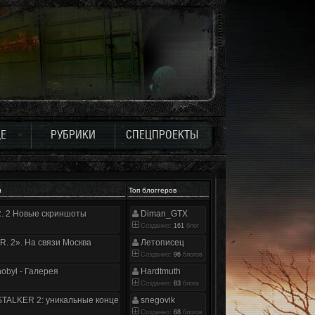
Е
РУБРИКИ
СПЕЦПРОЕКТЫ
и
Топ блоггеров
.R. 2 Новые скриншоты
Diman_GTX
Созданно:
161
блог
.R. 2». На связи Москва
Летописец
Созданно:
96
блогов
nobyl - Галерея
Hardtmuth
Созданно:
83
блога
TALKER 2: уникальные концепт-арты
snegovik
Созданно:
68
блогов