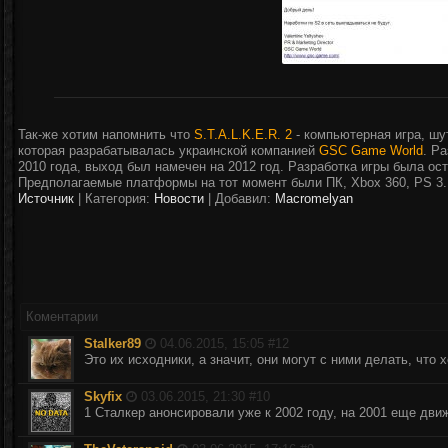
Так-же хотим напомнить что
S.T.A.L.K.E.R. 2
- компьютерная игра, шу
которая разрабатывалась украинской компанией
GSC Game World
. Р
2010 года, выход был намечен на 2012 год. Разработка игры была ост
Предполагаемые платформы на тот момент были ПК, Xbox 360, PS 3.
Источник
|
Категория:
Новости
| Добавил:
Macromelyan
Коментарии
Stalker89
04.06.2015, 15:05 #
12
Это их исходники, а значит, они могут с ними делать, что х
Skyfix
03.06.2015, 21:30 #
10
1 Сталкер анонсировали уже к 2002 году, на 2001 еще дви