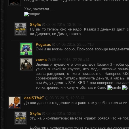
Хех, захотели ...
Skyfix
03.06.2015, 13:10 #
5
Ну им то теперь оно не надо. Казаки 3 деньжат даст, 
ни Диденко, ни Димы, никого.
Pegasus
04.06.2015, 23:55 #
13
Они и не нужны особо, Прохоров вообще неадекватн
zarma
05.06.2015, 22:26 #
14
Знаешь я думаю что они делают Казаки 3 чтобы с
узнал в какой-то группе, что моды которые зани
вознаграждения, от кого неизвестно. Наверное 
соревновались пытаясь получить деньги, а как мы з
они будут делать STALKER 2 они наверное пригла
точка зрения, и я хочу чтобы так и было
dasISTfakT
03.06.2015, 12:36 #
1
Да они давно его сделали и играют там у себя в компании
Skyfix
03.06.2015, 12:39 #
2
Угу, на 5 компьютерах вместе играют, боятся что не по
Добавлять комментарии могут только зарегистрирован