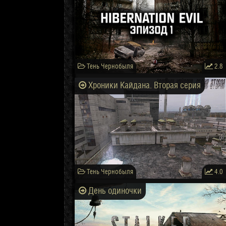
Тень Чернобыля
2.8
Хроники Кайдана. Вторая серия
Тень Чернобыля
4.0
День одиночки