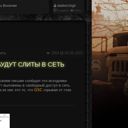
ь Вонючки
stalkerchigil
Созданно:
62
блога
сеть
2854
03.06.2015
 БУДУТ СЛИТЫ В СЕТЬ
своем письме сообщил что исходники
дут выложены в свободный доступ в сеть.
 из них это то, что
GSC
скрывая от глаз