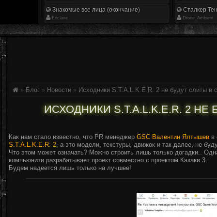
Знакомые все лица (окончание)
Сталкер Тен
Enclave
Drone_Ambient
»
Блог
»
Новости
»
Исходники S.T.A.L.K.E.R. 2 не будут слиты в 
ИСХОДНИКИ S.T.A.L.K.E.R. 2 НЕ
Как нам стало известно, что PR менеджер
GSC Валентин Ялтышев
в 
S.T.A.L.K.E.R. 2
, а это модели, текстуры, движок и так далее, не бу
Что этом может означать? Можно строить лишь только догадки.. Одна
компьюнити разрабатывает проект совместно с проектом Казаки 3.
Будем надеется лишь только на лучшее!