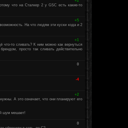
+2
отому что на Сталкер 2 у GSC есть какие-то
+5
возможность. На что людям эти куски кода и 2
+1
ё что-то сливать? К ним можно как вернуться
 брендом, просто так сливать действительно
0
-4
+2
нужны. А это означает, что они планируют его
ий шум мешает!
0
то сбросили в сеть, по С2.