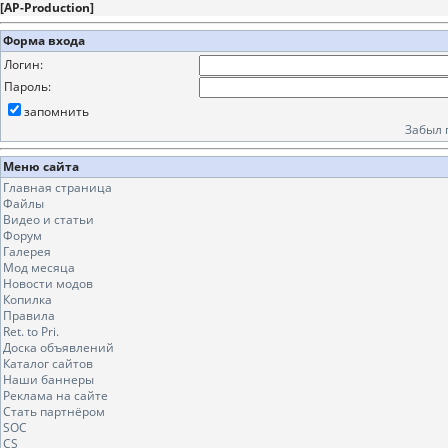
[
AP-Production
]
Форма входа
Логин:
Пароль:
запомнить
Забыл 
Меню сайта
Главная страница
Файлы
Видео и статьи
Форум
Галерея
Мод месяца
Новости модов
Копилка
Правила
Ret. to Pri.
Доска объявлений
Каталог сайтов
Наши баннеры
Реклама на сайте
Стать партнёром
SOC
CS