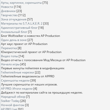
Арты, картинки, скриншоты
[75]
Новости
[174]
Дневники
[23]
Творчество
[112]
Зона отчуждения
[57]
Материалы по S.T.A.L.K.E.R. 2
[33]
Административный блог
[18]
Аномальный блог
[7]
Блог Wolfstalker о новостях AP Production
Один день в зоне
[27]
Арт хаус проект от AP Production
Перемотка
[8]
Юмористический проект от AP Production
Видео топы
[14]
Видео отчеты с голосования Мод Месяца от AP Production
Начало игры
[45]
Первые минуты геймплея в модификациях
Геймплейные нарезки
[22]
Геймплейные видеомиксы от APPRO
Скриншоты недели
[39]
Лучшие скриншоты от наших игроков.
AP PRO: Итоги недели
[4]
Дайджест по материалам сайта за прошедшую неделю.
Народный обзор
[7]
Stalker Today
[26]
Ночной фантом
[3]
AP PRO Live
[91]