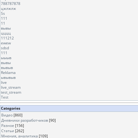
788787878
цжлжлж
Ss
111
11
вывы
цццц
111212
ewew
sdsd
111
ыыыв
вывы
вывыв
Reklama
ывывыв
live
live_stream
test_stream
Test
Categories
Видео
[860]
Дневники разработчиков
[90]
Разное
[156]
Статьи
[262]
Мнения, аналитика
[109]