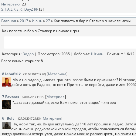
Интервью
[23]
S.T.A.L.K.E.R.: DayZ RP
[3]
Главная
»
2017
»
Июнь
»
27
» Как попасть в бар в Сталкер в начале игры
Как попасть в бар в Сталкер в начале игры
Категория
:
Видео
|
Просмотров
: 2085 |
Добавил
:
Штиль
|
Рейтинг
:
1.6
/
12
Всего комментариев
:
8
8
lehafizik
[
Материал
]
(30.06.2017 12:20)
Ммм на видео дымовая граната, разве были в оригинале? И второе, 
дойти хоть до Радара, но вот в Припять не перейти, даже имея 1005
7
Favoras
[
Материал
]
(28.06.2017 11:15)
"...ставьте дизлайки, если Вам помог этот видос" - хитрец
6
_Bolt_
[
Материал
]
(27.06.2017 21:33)
Ну, норм так, чо. Видео актуально, да? 10 лет прошло и ладно. Зат
очень-очень редко такой хернёй страдал, чтобы пользоваться багам
когда должники отвернутся, даже ножом можно расковырять, но почти не