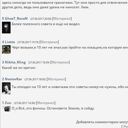
здесь никогда не пользовался гранатами. Тут они просто для отвлечения
другое дело, ведь они даже урона не наносят. Хмм.
5
GhosT_RecoN
[
Материал
]
(27.06.2017 20:50)
Более полезного совета я еще не видел.
4
Liotta
[
Материал
]
(27.06.2017 19:19)
Чёрт возьми,я 10 лет не знал,как пройти на локацию,на которую м
3
Nikita_Kling
[
Материал
]
(27.06.2017 18:39)
Какой же он кретин
2
NestorKar
[
Материал
]
(27.06.2017 18:05)
Ты опоздал на 10 лет и новичкам эти советы нахер не нужны, ибо н
1
Zun
[
Материал
]
(27.06.2017 14:36)
О_о Всё, это финиш. Остановите Землю, я сойду.
Добавлять комментарии могут
[
Ре