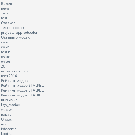
Видео
news
тест
test
Сталкер
тест опросов
projects_approduction
Отзывы о модах
еуые
еуые
testin
twitter
twitter
20
во_что_поиграть
user2014
Рейтинг модов
Рейтинг модов STALKE...
Рейтинг модов STALKE...
Рейтинг модов STALKE...
вывывыв
liga_modov
vknews
вавав
Опрос
ыв
infocentr
kopilka