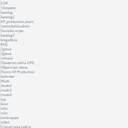
COP
10modov
katalog
katalog2
AP_production_team
statistikaforadmin
Онлайн игры
katalog3
knigadeza
FAQ
2glava
3glava
release
Правила сайта UPD
Обратная связь
Почта AP Production
kalendar
Mods
mods2
mods3
mods3
top
Блог
reliz
reliz
календарь
video
Статистика сайта