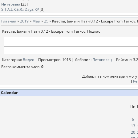
Интервью
[23]
S.T.A.L.K.E.R.: DayZ RP
[3]
Главная
»
2019
»
Май
»
25
» Квесты, Баны и Патч 0.12 - Escape from Tarkov.
Квесты, Баны и Патч 0.12 - Escape from Tarkov. Подкаст
Категория
:
Видео
|
Просмотров
: 1013 |
Добавил
:
Летописец
|
Рейтинг
:
3.
Всего комментариев
:
0
Добавлять комментарии могут
[
Ре
Calendar
Пн
6
13
20