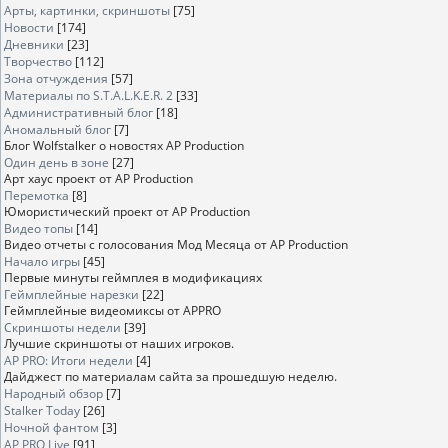
Арты, картинки, скриншоты
[75]
Новости
[174]
Дневники
[23]
Творчество
[112]
Зона отчуждения
[57]
Материалы по S.T.A.L.K.E.R. 2
[33]
Административный блог
[18]
Аномальный блог
[7]
Блог Wolfstalker о новостях AP Production
Один день в зоне
[27]
Арт хаус проект от AP Production
Перемотка
[8]
Юмористический проект от AP Production
Видео топы
[14]
Видео отчеты с голосования Мод Месяца от AP Production
Начало игры
[45]
Первые минуты геймплея в модификациях
Геймплейные нарезки
[22]
Геймплейные видеомиксы от APPRO
Скриншоты недели
[39]
Лучшие скриншоты от наших игроков.
AP PRO: Итоги недели
[4]
Дайджест по материалам сайта за прошедшую неделю.
Народный обзор
[7]
Stalker Today
[26]
Ночной фантом
[3]
AP PRO Live
[91]