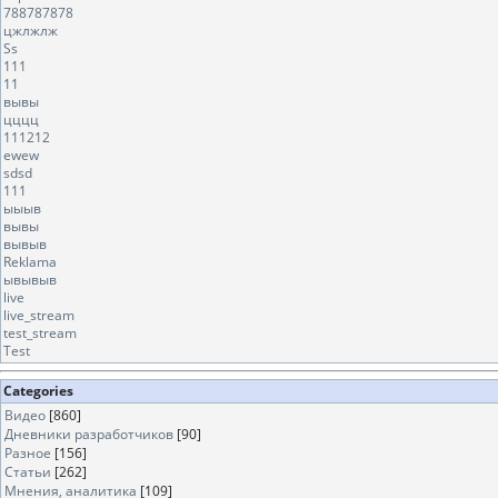
788787878
цжлжлж
Ss
111
11
вывы
цццц
111212
ewew
sdsd
111
ыыыв
вывы
вывыв
Reklama
ывывыв
live
live_stream
test_stream
Test
Categories
Видео
[860]
Дневники разработчиков
[90]
Разное
[156]
Статьи
[262]
Мнения, аналитика
[109]