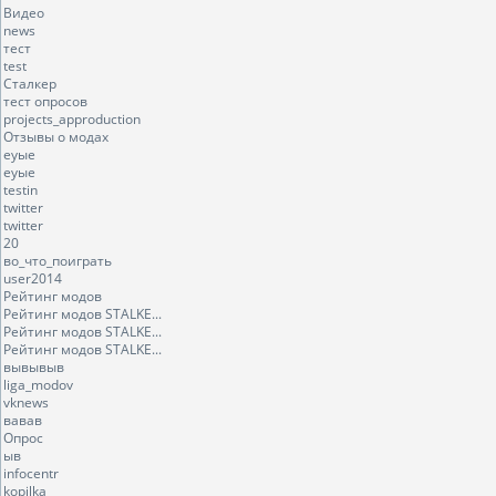
Видео
news
тест
test
Сталкер
тест опросов
projects_approduction
Отзывы о модах
еуые
еуые
testin
twitter
twitter
20
во_что_поиграть
user2014
Рейтинг модов
Рейтинг модов STALKE...
Рейтинг модов STALKE...
Рейтинг модов STALKE...
вывывыв
liga_modov
vknews
вавав
Опрос
ыв
infocentr
kopilka