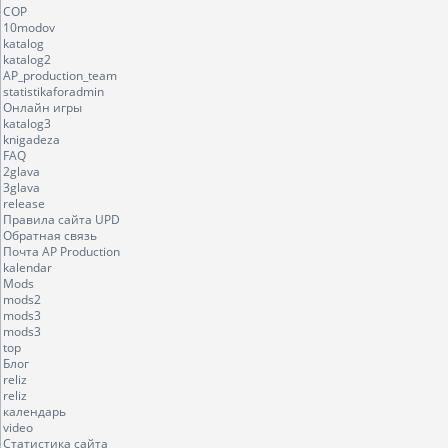
COP
10modov
katalog
katalog2
AP_production_team
statistikaforadmin
Онлайн игры
katalog3
knigadeza
FAQ
2glava
3glava
release
Правила сайта UPD
Обратная связь
Почта AP Production
kalendar
Mods
mods2
mods3
mods3
top
Блог
reliz
reliz
календарь
video
Статистика сайта