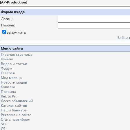
[
AP-Production
]
Форма входа
Логин:
Пароль:
запомнить
Забыл 
Меню сайта
Главная страница
Файлы
Видео и статьи
Форум
Галерея
Мод месяца
Новости модов
Копилка
Правила
Ret. to Pri.
Доска объявлений
Каталог сайтов
Наши баннеры
Реклама на сайте
Стать партнёром
SOC
CS