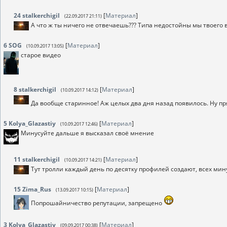
24
stalkerchigil
[
Материал
]
(22.09.2017 21:11)
А что ж ты ничего не отвечаешь??? Типа недостойны мы твоего в
6
SOG
[
Материал
]
(10.09.2017 13:05)
старое видео
8
stalkerchigil
[
Материал
]
(10.09.2017 14:12)
Да вообще старинное! Аж целых два дня назад появилось. Ну п
5
Kolya_Glazastiy
[
Материал
]
(10.09.2017 12:46)
Минусуйте дальше я высказал своё мнение
11
stalkerchigil
[
Материал
]
(10.09.2017 14:21)
Тут тролли каждый день по десятку профилей создают, всех мин
15
Zima_Rus
[
Материал
]
(13.09.2017 10:15)
Попрошайничество репутации, запрещено
3
Kolya_Glazastiy
[
Материал
]
(09.09.2017 00:38)