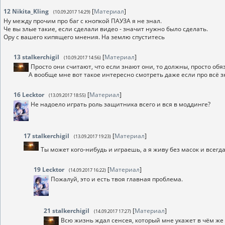
12
Nikita_Kling
[
Материал
]
(10.09.2017 14:29)
Ну между прочим про баг с кнопкой ПАУЗА я не знал.
Че вы злые такие, если сделали видео - значит нужно было сделать.
Ору с вашего кипящего мнения. На землю спуститесь
13
stalkerchigil
[
Материал
]
(10.09.2017 14:56)
Просто они считают, что если знают они, то должны, просто обяза
А вообще мне вот такое интересно смотреть даже если про всё 
16
Lecktor
[
Материал
]
(13.09.2017 18:55)
Не надоело играть роль защитника всего и вся в моддинге?
17
stalkerchigil
[
Материал
]
(13.09.2017 19:23)
Ты может кого-нибудь и играешь, а я живу без масок и всегд
19
Lecktor
[
Материал
]
(14.09.2017 16:22)
Пожалуй, это и есть твоя главная проблема.
21
stalkerchigil
[
Материал
]
(14.09.2017 17:27)
Всю жизнь ждал сенсея, который мне укажет в чём же