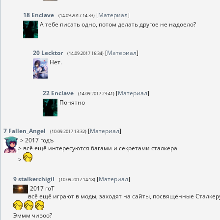
18
Enclave
[
Материал
]
(14.09.2017 14:33)
А тебе писать одно, потом делать другое не надоело?
20
Lecktor
[
Материал
]
(14.09.2017 16:34)
Нет.
22
Enclave
[
Материал
]
(14.09.2017 23:41)
Понятно
7
Fallen_Angel
[
Материал
]
(10.09.2017 13:32)
> 2017 годъ
> всё ещё интересуются багами и секретами сталкера
>
9
stalkerchigil
[
Материал
]
(10.09.2017 14:18)
2017 гоТ
всё ещё играют в моды, заходят на сайты, посвящённые Сталкеру
Эммм чивоо?