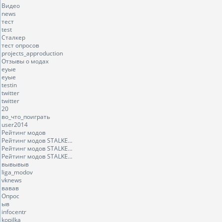
Видео
news
тест
test
Сталкер
тест опросов
projects_approduction
Отзывы о модах
еуые
еуые
testin
twitter
twitter
20
во_что_поиграть
user2014
Рейтинг модов
Рейтинг модов STALKE...
Рейтинг модов STALKE...
Рейтинг модов STALKE...
вывывыв
liga_modov
vknews
вавав
Опрос
ыв
infocentr
kopilka