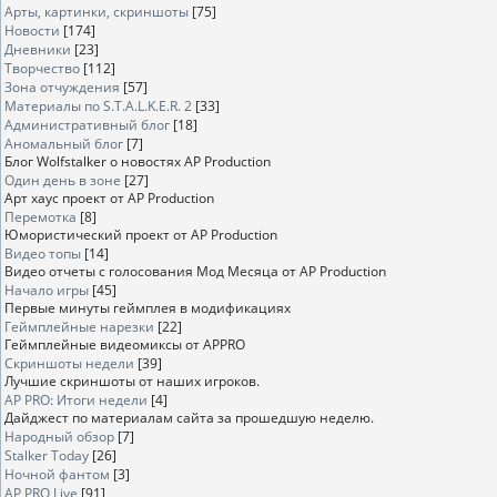
Арты, картинки, скриншоты
[75]
Новости
[174]
Дневники
[23]
Творчество
[112]
Зона отчуждения
[57]
Материалы по S.T.A.L.K.E.R. 2
[33]
Административный блог
[18]
Аномальный блог
[7]
Блог Wolfstalker о новостях AP Production
Один день в зоне
[27]
Арт хаус проект от AP Production
Перемотка
[8]
Юмористический проект от AP Production
Видео топы
[14]
Видео отчеты с голосования Мод Месяца от AP Production
Начало игры
[45]
Первые минуты геймплея в модификациях
Геймплейные нарезки
[22]
Геймплейные видеомиксы от APPRO
Скриншоты недели
[39]
Лучшие скриншоты от наших игроков.
AP PRO: Итоги недели
[4]
Дайджест по материалам сайта за прошедшую неделю.
Народный обзор
[7]
Stalker Today
[26]
Ночной фантом
[3]
AP PRO Live
[91]