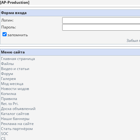
[
AP-Production
]
Форма входа
Логин:
Пароль:
запомнить
Забыл 
Меню сайта
Главная страница
Файлы
Видео и статьи
Форум
Галерея
Мод месяца
Новости модов
Копилка
Правила
Ret. to Pri.
Доска объявлений
Каталог сайтов
Наши баннеры
Реклама на сайте
Стать партнёром
SOC
CS