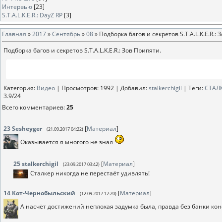
Интервью
[23]
S.T.A.L.K.E.R.: DayZ RP
[3]
Главная
»
2017
»
Сентябрь
»
08
» Подборка багов и секретов S.T.A.L.K.E.R.: 
Подборка багов и секретов S.T.A.L.K.E.R.: Зов Припяти.
Категория
:
Видео
|
Просмотров
: 1992 |
Добавил
:
stalkerchigil
|
Теги
:
СТАЛ
3.9
/
24
Всего комментариев
:
25
23
Sesheyger
[
Материал
]
(21.09.2017 04:22)
Оказывается я многого не знал
25
stalkerchigil
[
Материал
]
(23.09.2017 03:42)
Сталкер никогда не перестаёт удивлять!
14
Кот-Чернобыльский
[
Материал
]
(12.09.2017 12:20)
А насчёт достижений неплохая задумка была, правда без банки ко