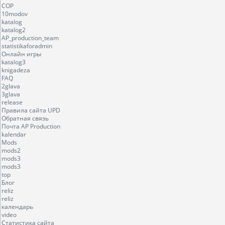
COP
10modov
katalog
katalog2
AP_production_team
statistikaforadmin
Онлайн игры
katalog3
knigadeza
FAQ
2glava
3glava
release
Правила сайта UPD
Обратная связь
Почта AP Production
kalendar
Mods
mods2
mods3
mods3
top
Блог
reliz
reliz
календарь
video
Статистика сайта