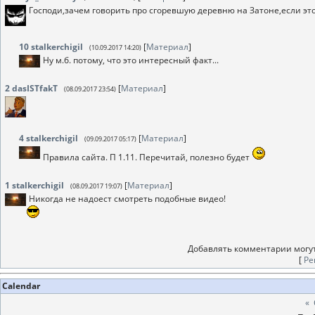
Господи,зачем говорить про сгоревшую деревню на Затоне,если эт
10
stalkerchigil
[
Материал
]
(10.09.2017 14:20)
Ну м.б. потому, что это интересный факт...
2
dasISTfakT
[
Материал
]
(08.09.2017 23:54)
4
stalkerchigil
[
Материал
]
(09.09.2017 05:17)
Правила сайта. П 1.11. Перечитай, полезно будет
1
stalkerchigil
[
Материал
]
(08.09.2017 19:07)
Никогда не надоест смотреть подобные видео!
Добавлять комментарии могут
[
Ре
Calendar
«