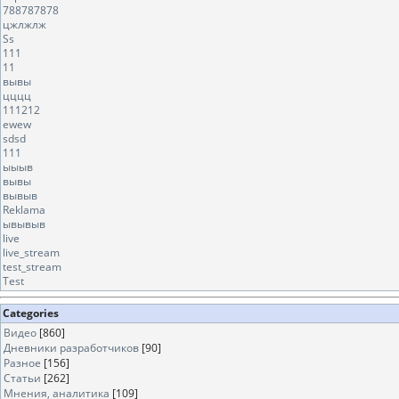
788787878
цжлжлж
Ss
111
11
вывы
цццц
111212
ewew
sdsd
111
ыыыв
вывы
вывыв
Reklama
ывывыв
live
live_stream
test_stream
Test
Categories
Видео
[860]
Дневники разработчиков
[90]
Разное
[156]
Статьи
[262]
Мнения, аналитика
[109]