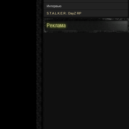
Интервью
S.T.A.L.K.E.R.: DayZ RP
Реклама