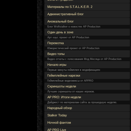
Материалы по S.T.A.L.K.E.R. 2
Административный блог
Аномальный блог
Блог Wolfstalker о новостях AP Production
Один день в зоне
Арт хаус проект от AP Production
Перемотка
Юмористический проект от AP Production
Видео топы
Видео отчеты с голосования Мод Месяца от AP Production
Начало игры
Первые минуты геймплея в модификациях
Геймплейные нарезки
Геймплейные видеомиксы от APPRO
Скриншоты недели
Лучшие скриншоты от наших игроков.
AP PRO: Итоги недели
Дайджест по материалам сайта за прошедшую неделю.
Народный обзор
Stalker Today
Ночной фантом
AP PRO Live