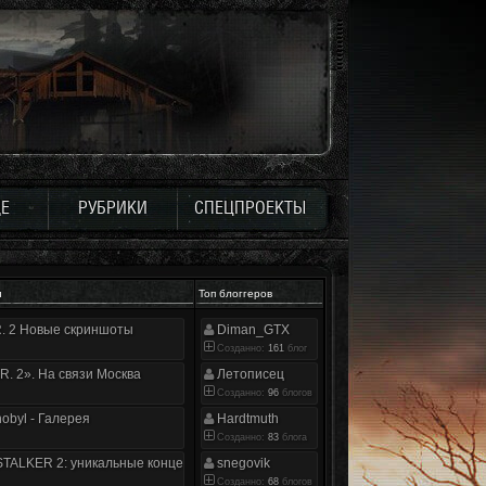
Е
РУБРИКИ
СПЕЦПРОЕКТЫ
и
Топ блоггеров
.R. 2 Новые скриншоты
Diman_GTX
Созданно:
161
блог
.R. 2». На связи Москва
Летописец
Созданно:
96
блогов
nobyl - Галерея
Hardtmuth
Созданно:
83
блога
TALKER 2: уникальные концепт-арты
snegovik
Созданно:
68
блогов