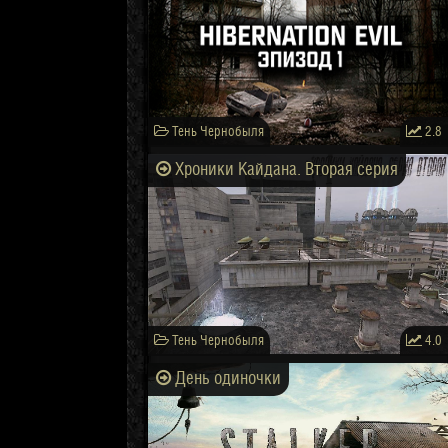
Тень Чернобыля
2.8
Хроники Кайдана. Вторая серия
Тень Чернобыля
4.0
День одиночки