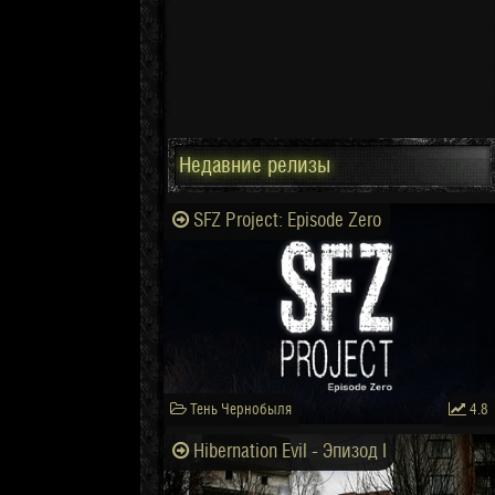
Недавние релизы
SFZ Project: Episode Zero
Тень Чернобыля
4.8
Hibernation Evil - Эпизод I