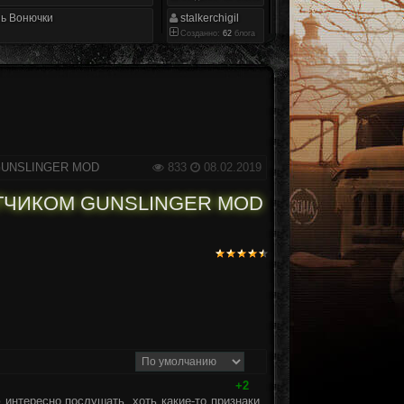
ь Вонючки
stalkerchigil
Созданно:
62
блога
м GUNSLINGER MOD
833
08.02.2019
БОТЧИКОМ GUNSLINGER MOD
+2
интересно послушать, хоть какие-то признаки