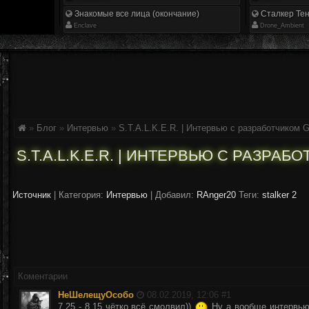
Знакомые все лица (окончание)
Сталкер Тен
Enclave
Drone_Ambient
»
Блог
»
Интервью
»
S.T.A.L.K.E.R. | Интервью с разработчико
S.T.A.L.K.E.R. | ИНТЕРВЬЮ С РАЗРА
Источник
|
Категория:
Интервью
| Добавил:
RAnger20
Теги:
stalker 2
Коментарии
НеШелещуОсобо
08.02.2019, 12:06 #
1
7.25 - 8.15 чётко всё смолвил))
Ну а вообще интервью 