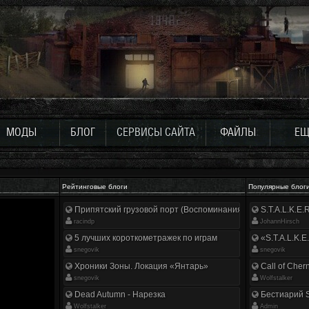
МОДЫ
БЛОГ
СЕРВИСЫ САЙТА
ФАЙЛЫ
ЕЩ
Рейтинговые блоги
Популярные блог
Припятский грузовой порт (Воспоминания ликвидатора)
S.T.A.L.K.E
racindp
JohannHirsch
5 лучших короткометражек по играм
«S.T.A.L.K.E
snegovik
snegovik
Хроники Зоны. Локация «Янтарь»
Call of Cher
snegovik
Wolfstalker
Dead Autumn - Нарезка
Бестиарий S
Wolfstalker
Аdmin