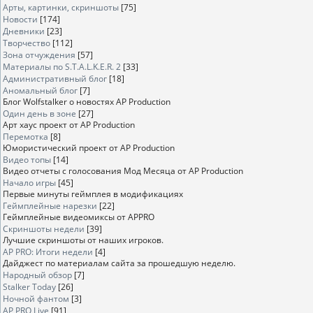
Арты, картинки, скриншоты
[75]
Новости
[174]
Дневники
[23]
Творчество
[112]
Зона отчуждения
[57]
Материалы по S.T.A.L.K.E.R. 2
[33]
Административный блог
[18]
Аномальный блог
[7]
Блог Wolfstalker о новостях AP Production
Один день в зоне
[27]
Арт хаус проект от AP Production
Перемотка
[8]
Юмористический проект от AP Production
Видео топы
[14]
Видео отчеты с голосования Мод Месяца от AP Production
Начало игры
[45]
Первые минуты геймплея в модификациях
Геймплейные нарезки
[22]
Геймплейные видеомиксы от APPRO
Скриншоты недели
[39]
Лучшие скриншоты от наших игроков.
AP PRO: Итоги недели
[4]
Дайджест по материалам сайта за прошедшую неделю.
Народный обзор
[7]
Stalker Today
[26]
Ночной фантом
[3]
AP PRO Live
[91]