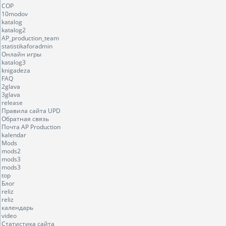
COP
10modov
katalog
katalog2
AP_production_team
statistikaforadmin
Онлайн игры
katalog3
knigadeza
FAQ
2glava
3glava
release
Правила сайта UPD
Обратная связь
Почта AP Production
kalendar
Mods
mods2
mods3
mods3
top
Блог
reliz
reliz
календарь
video
Статистика сайта