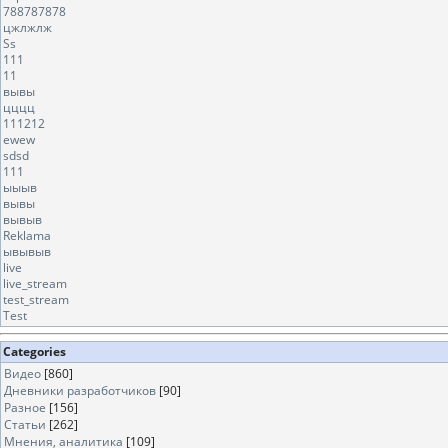
788787878
цжлжлж
Ss
111
11
вывы
цццц
111212
ewew
sdsd
111
ыыыв
вывы
вывыв
Reklama
ывывыв
live
live_stream
test_stream
Test
Categories
Видео
[860]
Дневники разработчиков
[90]
Разное
[156]
Статьи
[262]
Мнения, аналитика
[109]