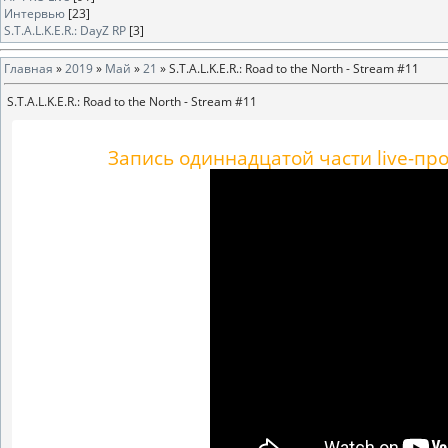
Интервью
[23]
S.T.A.L.K.E.R.: DayZ RP
[3]
Главная
»
2019
»
Май
»
21
» S.T.A.L.K.E.R.: Road to the North - Stream #11
S.T.A.L.K.E.R.: Road to the North - Stream #11
Запись одиннадцатой части live-пр