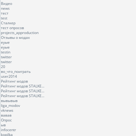
Видео
news
тест
test
Сталкер
тест опросов
projects_approduction
Отзывы о модах
еуые
еуые
testin
twitter
twitter
20
во_что_поиграть
user2014
Рейтинг модов
Рейтинг модов STALKE...
Рейтинг модов STALKE...
Рейтинг модов STALKE...
вывывыв
liga_modov
vknews
вавав
Опрос
ыв
infocentr
kopilka