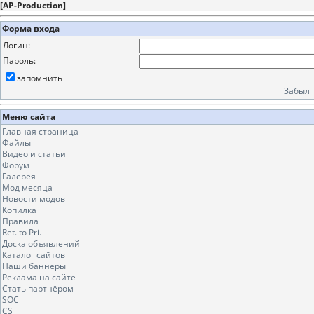
[
AP-Production
]
Форма входа
Логин:
Пароль:
запомнить
Забыл 
Меню сайта
Главная страница
Файлы
Видео и статьи
Форум
Галерея
Мод месяца
Новости модов
Копилка
Правила
Ret. to Pri.
Доска объявлений
Каталог сайтов
Наши баннеры
Реклама на сайте
Стать партнёром
SOC
CS