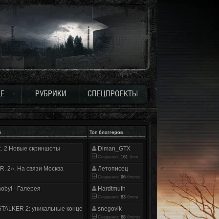
Е
РУБРИКИ
СПЕЦПРОЕКТЫ
и
Топ блоггеров
.R. 2 Новые скриншоты
Diman_GTX
Созданно:
161
блог
.R. 2». На связи Москва
Летописец
Созданно:
96
блогов
nobyl - Галерея
Hardtmuth
Созданно:
83
блога
TALKER 2: уникальные концепт-арты
snegovik
Созданно:
68
блогов