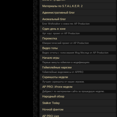
Материалы по S.T.A.L.K.E.R. 2
Административный блог
Аномальный блог
Блог Wolfstalker о новостях AP Production
Один день в зоне
Арт хаус проект от AP Production
Перемотка
Юмористический проект от AP Production
Видео топы
Видео отчеты с голосования Мод Месяца от AP Production
Начало игры
Первые минуты геймплея в модификациях
Геймплейные нарезки
Геймплейные видеомиксы от APPRO
Скриншоты недели
Лучшие скриншоты от наших игроков.
AP PRO: Итоги недели
Дайджест по материалам сайта за прошедшую неделю.
Народный обзор
Stalker Today
Ночной фантом
AP PRO Live