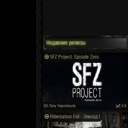
Недавние релизы
SFZ Project: Episode Zero
Тень Чернобыля
4.8
Hibernation Evil - Эпизод I