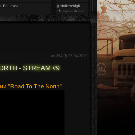
ь Вонючки
stalkerchigil
Созданно:
62
блога
364
23.04.2019
NORTH - STREAM #9
и "Road To The North".