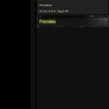
Интервью
S.T.A.L.K.E.R.: DayZ RP
Реклама