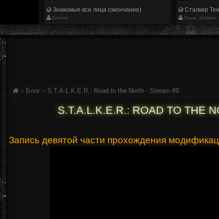
Знакомые все лица (окончание)
Сталкер Тен
Enclave
Drone_Ambient
»
Блог
»
S.T.A.L.K.E.R.: Road to the North - Stream #9
S.T.A.L.K.E.R.: ROAD TO THE 
Запись девятой части прохождения модификаци