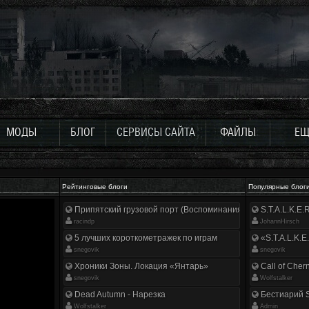
МОДЫ
БЛОГ
СЕРВИСЫ САЙТА
ФАЙЛЫ
ЕЩ
Рейтинговые блоги
Популярные блог
Припятский грузовой порт (Воспоминания ликвидатора)
S.T.A.L.K.E
racindp
JohannHirsch
5 лучших короткометражек по играм
«S.T.A.L.K.E
snegovik
snegovik
Хроники Зоны. Локация «Янтарь»
Call of Cher
snegovik
Wolfstalker
Dead Autumn - Нарезка
Бестиарий S
Wolfstalker
Аdmin