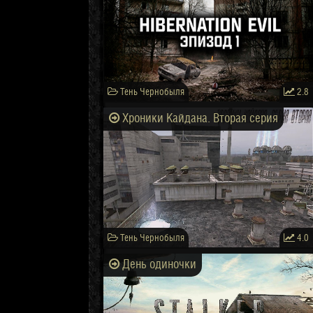
Тень Чернобыля
2.8
Хроники Кайдана. Вторая серия
Тень Чернобыля
4.0
День одиночки