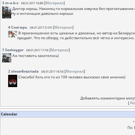
3
m-a-k-s
[
Материал
]
(06.01.2017 18:48)
Диктор хорош. Наконец-то нормальная озвучка без проглатывания 
Ну и интонации довольно хороши
4
Снегирь
[
Материал
]
(06.01.2017 21:07)
В произношении есть цеканье и дзеканье, но автор из Беларуси, 
придаёт. Что по обзору, то действительно всё чётко и интересно.
1
Sesheyger
[
Материал
]
(06.01.2017 17:14)
Аж поставить захотелось)
2
slesar6razriada
[
Материал
]
(06.01.2017 18:14)
Спасибо! Хоть кто то из 109 человек высказал свое мнение)
Добавлять комментарии могут
[
Ре
Calendar
«
Пн