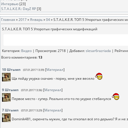
Интервью
[23]
S.T.A.L.K.E.R.: DayZ RP
[3]
Главная
»
2017
»
Январь
»
04
» S.T.A.L.K.E.R. ТОП 5 Упоротых графических
S.T.A.L.K.E.R. ТОП 5 Упоротых графических модификаций
Категория
:
Видео
|
Просмотров
: 2718 |
Добавил
:
slesar6razriada
|
Рейтин
Всего комментариев
:
13
10
Штымп
[
Материал
]
(07.01.2017 13:39)
Ща пойду укурка скачаю - поржу, мне уже весело
9
Штымп
[
Материал
]
(07.01.2017 13:36)
Первое место - супер. Реально кто-то по укурке стебанулся
7
Штымп
[
Материал
]
(07.01.2017 13:29)
Dominik481, охренеть мужик, где ты откопал всё это дерьмо? Я и не