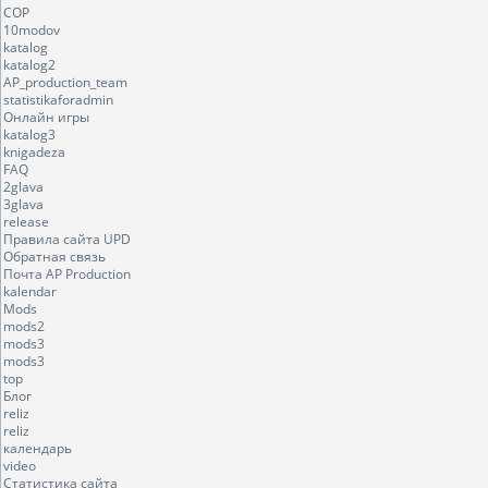
COP
10modov
katalog
katalog2
AP_production_team
statistikaforadmin
Онлайн игры
katalog3
knigadeza
FAQ
2glava
3glava
release
Правила сайта UPD
Обратная связь
Почта AP Production
kalendar
Mods
mods2
mods3
mods3
top
Блог
reliz
reliz
календарь
video
Статистика сайта