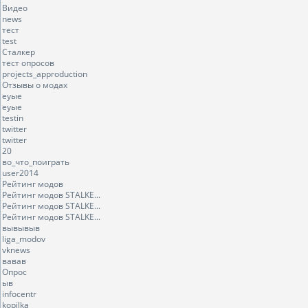
Видео
news
тест
test
Сталкер
тест опросов
projects_approduction
Отзывы о модах
еуые
еуые
testin
twitter
twitter
20
во_что_поиграть
user2014
Рейтинг модов
Рейтинг модов STALKE...
Рейтинг модов STALKE...
Рейтинг модов STALKE...
вывывыв
liga_modov
vknews
вавав
Опрос
ыв
infocentr
kopilka