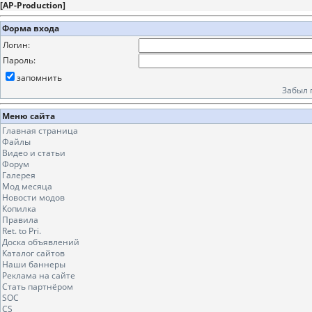
[
AP-Production
]
Форма входа
Логин:
Пароль:
запомнить
Забыл 
Меню сайта
Главная страница
Файлы
Видео и статьи
Форум
Галерея
Мод месяца
Новости модов
Копилка
Правила
Ret. to Pri.
Доска объявлений
Каталог сайтов
Наши баннеры
Реклама на сайте
Стать партнёром
SOC
CS