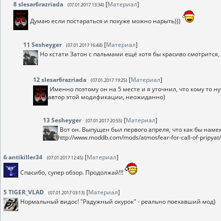
8
slesar6razriada
[
Материал
]
(07.01.2017 13:34)
Думаю если постараться и похуже можно нарыть)))
11
Sesheyger
[
Материал
]
(07.01.2017 16:44)
Но кстати Затон с пальмами ещё хотя бы красиво смотрится, 
12
slesar6razriada
[
Материал
]
(07.01.2017 19:25)
Именно поэтому он на 5 месте и я уточнил, что кому то н
автор этой модификации, неожиданно)
13
Sesheyger
[
Материал
]
(07.01.2017 20:55)
Вот он. Выпущен был первого апреля, что как бы намек
http://www.moddb.com/mods/atmosfear-for-call-of-pripyat
6
antikiller34
[
Материал
]
(07.01.2017 12:45)
Спасибо, супер обзор. Продолжай!!!
5
TIGER_VLAD
[
Материал
]
(07.01.2017 03:13)
Нормальный видос! "Радужный окурок" - реально поехавший мод)