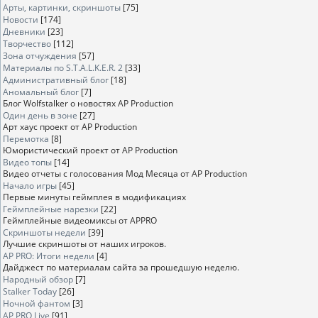
Арты, картинки, скриншоты
[75]
Новости
[174]
Дневники
[23]
Творчество
[112]
Зона отчуждения
[57]
Материалы по S.T.A.L.K.E.R. 2
[33]
Административный блог
[18]
Аномальный блог
[7]
Блог Wolfstalker о новостях AP Production
Один день в зоне
[27]
Арт хаус проект от AP Production
Перемотка
[8]
Юмористический проект от AP Production
Видео топы
[14]
Видео отчеты с голосования Мод Месяца от AP Production
Начало игры
[45]
Первые минуты геймплея в модификациях
Геймплейные нарезки
[22]
Геймплейные видеомиксы от APPRO
Скриншоты недели
[39]
Лучшие скриншоты от наших игроков.
AP PRO: Итоги недели
[4]
Дайджест по материалам сайта за прошедшую неделю.
Народный обзор
[7]
Stalker Today
[26]
Ночной фантом
[3]
AP PRO Live
[91]