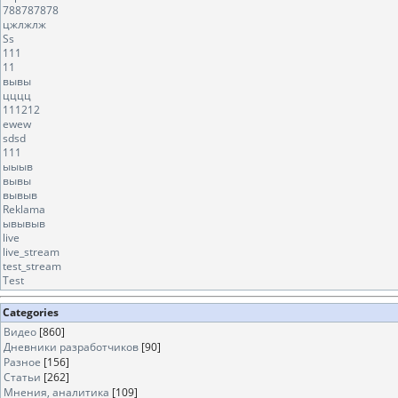
788787878
цжлжлж
Ss
111
11
вывы
цццц
111212
ewew
sdsd
111
ыыыв
вывы
вывыв
Reklama
ывывыв
live
live_stream
test_stream
Test
Categories
Видео
[860]
Дневники разработчиков
[90]
Разное
[156]
Статьи
[262]
Мнения, аналитика
[109]