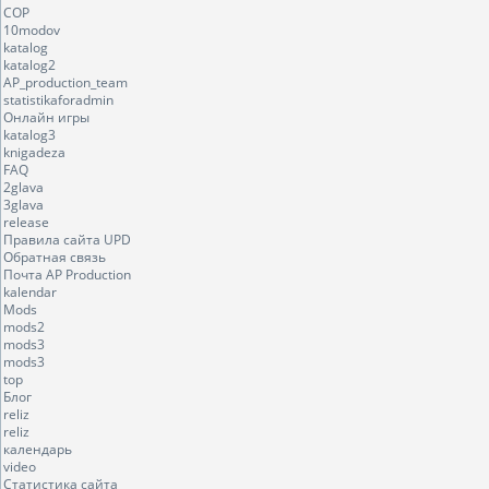
COP
10modov
katalog
katalog2
AP_production_team
statistikaforadmin
Онлайн игры
katalog3
knigadeza
FAQ
2glava
3glava
release
Правила сайта UPD
Обратная связь
Почта AP Production
kalendar
Mods
mods2
mods3
mods3
top
Блог
reliz
reliz
календарь
video
Статистика сайта