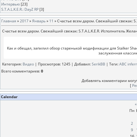
Интервью
[23]
S.T.A.L.K.E.R.: DayZ RP
[3]
Главная
»
2017
»
Январь
»
11
» Счастье всем даром. Свежайший свежак: S.
Счастье всем даром. Свежайший свежак: S.T.A.L.K.E.R. Исполнитель Жела
Как и обещал, запилил обзор старенькой модификации для Stalker Shad
заслуженная классик
Категория
:
Видео
|
Просмотров
: 1245 |
Добавил
:
SerikBB
|
Теги
:
ABC infer
Всего комментариев
:
0
Добавлять комментарии могут
[
Ре
Calendar
«
Пн
2
9
16