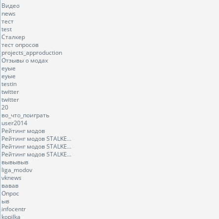
Видео
news
тест
test
Сталкер
тест опросов
projects_approduction
Отзывы о модах
еуые
еуые
testin
twitter
twitter
20
во_что_поиграть
user2014
Рейтинг модов
Рейтинг модов STALKE...
Рейтинг модов STALKE...
Рейтинг модов STALKE...
вывывыв
liga_modov
vknews
вавав
Опрос
ыв
infocentr
kopilka