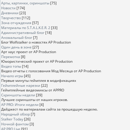
Арты, картинки, скриншоты
[75]
Новости
[174]
Дневники
[23]
Творчество
[112]
Зона отчуждения
[57]
Материалы по S.T.A.L.K.E.R. 2
[33]
Административный блог
[18]
Аномальный блог
[7]
Блог Wolfstalker о новостях AP Production
Один день в зоне
[27]
Арт хаус проект от AP Production
Перемотка
[8]
Юмористический проект от AP Production
Видео топы
[14]
Видео отчеты с голосования Мод Месяца от AP Production
Начало игры
[45]
Первые минуты геймплея в модификациях
Геймплейные нарезки
[22]
Геймплейные видеомиксы от APPRO
Скриншоты недели
[39]
Лучшие скриншоты от наших игроков.
AP PRO: Итоги недели
[4]
Дайджест по материалам сайта за прошедшую неделю.
Народный обзор
[7]
Stalker Today
[26]
Ночной фантом
[3]
AP PRO Live
[91]