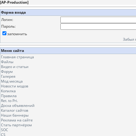
[
AP-Production
]
Форма входа
Логин:
Пароль:
запомнить
Забыл 
Меню сайта
Главная страница
Файлы
Видео и статьи
Форум
Галерея
Мод месяца
Новости модов
Копилка
Правила
Ret. to Pri.
Доска объявлений
Каталог сайтов
Наши баннеры
Реклама на сайте
Стать партнёром
SOC
CS