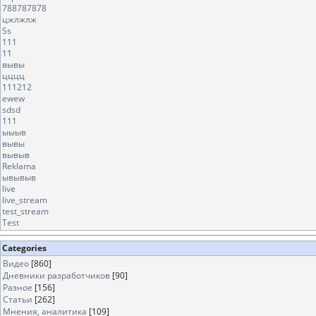
788787878
цжлжлж
Ss
111
11
вывы
цццц
111212
ewew
sdsd
111
ыыыв
вывы
вывыв
Reklama
ывывыв
live
live_stream
test_stream
Test
Categories
Видео
[860]
Дневники разработчиков
[90]
Разное
[156]
Статьи
[262]
Мнения, аналитика
[109]