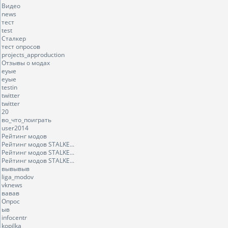
Видео
news
тест
test
Сталкер
тест опросов
projects_approduction
Отзывы о модах
еуые
еуые
testin
twitter
twitter
20
во_что_поиграть
user2014
Рейтинг модов
Рейтинг модов STALKE...
Рейтинг модов STALKE...
Рейтинг модов STALKE...
вывывыв
liga_modov
vknews
вавав
Опрос
ыв
infocentr
kopilka