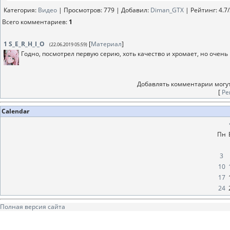
Категория
:
Видео
|
Просмотров
: 779 |
Добавил
:
Diman_GTX
|
Рейтинг
:
4.7
/
Всего комментариев
:
1
1
S_E_R_H_I_O
[
Материал
]
(22.06.2019 05:59)
Годно, посмотрел первую серию, хоть качество и хромает, но очень
Добавлять комментарии могут
[
Ре
Calendar
Пн
3
10
17
24
Полная версия сайта