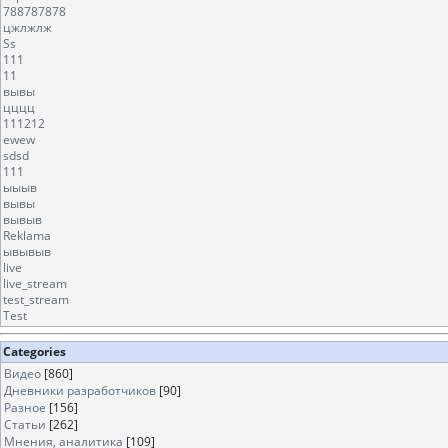
788787878
цжлжлж
Ss
111
11
вывы
цццц
111212
ewew
sdsd
111
ыыыв
вывы
вывыв
Reklama
ывывыв
live
live_stream
test_stream
Test
Categories
Видео
[860]
Дневники разработчиков
[90]
Разное
[156]
Статьи
[262]
Мнения, аналитика
[109]