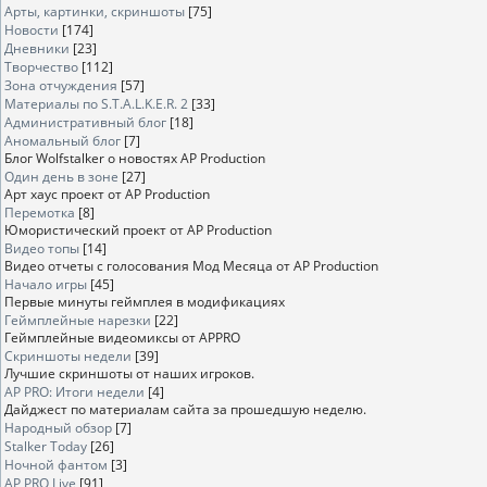
Арты, картинки, скриншоты
[75]
Новости
[174]
Дневники
[23]
Творчество
[112]
Зона отчуждения
[57]
Материалы по S.T.A.L.K.E.R. 2
[33]
Административный блог
[18]
Аномальный блог
[7]
Блог Wolfstalker о новостях AP Production
Один день в зоне
[27]
Арт хаус проект от AP Production
Перемотка
[8]
Юмористический проект от AP Production
Видео топы
[14]
Видео отчеты с голосования Мод Месяца от AP Production
Начало игры
[45]
Первые минуты геймплея в модификациях
Геймплейные нарезки
[22]
Геймплейные видеомиксы от APPRO
Скриншоты недели
[39]
Лучшие скриншоты от наших игроков.
AP PRO: Итоги недели
[4]
Дайджест по материалам сайта за прошедшую неделю.
Народный обзор
[7]
Stalker Today
[26]
Ночной фантом
[3]
AP PRO Live
[91]