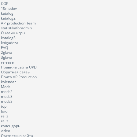
COP
10modov
katalog
katalog2
AP_production_team
statistikaforadmin
Онлайн игры
katalog3
knigadeza
FAQ
2glava
3glava
release
Правила сайта UPD
Обратная связь
Почта AP Production
kalendar
Mods
mods2
mods3
mods3
top
Блог
reliz
reliz
календарь
video
Статистика сайта