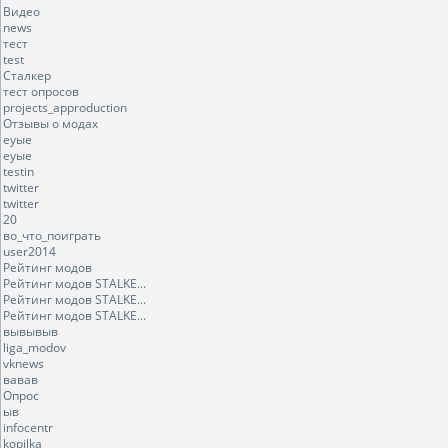
Видео
news
тест
test
Сталкер
тест опросов
projects_approduction
Отзывы о модах
еуые
еуые
testin
twitter
twitter
20
во_что_поиграть
user2014
Рейтинг модов
Рейтинг модов STALKE...
Рейтинг модов STALKE...
Рейтинг модов STALKE...
вывывыв
liga_modov
vknews
вавав
Опрос
ыв
infocentr
kopilka