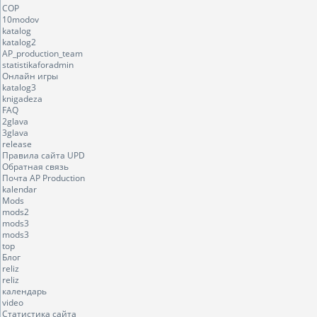
COP
10modov
katalog
katalog2
AP_production_team
statistikaforadmin
Онлайн игры
katalog3
knigadeza
FAQ
2glava
3glava
release
Правила сайта UPD
Обратная связь
Почта AP Production
kalendar
Mods
mods2
mods3
mods3
top
Блог
reliz
reliz
календарь
video
Статистика сайта