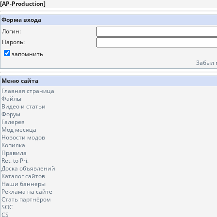
[
AP-Production
]
Форма входа
Логин:
Пароль:
запомнить
Забыл 
Меню сайта
Главная страница
Файлы
Видео и статьи
Форум
Галерея
Мод месяца
Новости модов
Копилка
Правила
Ret. to Pri.
Доска объявлений
Каталог сайтов
Наши баннеры
Реклама на сайте
Стать партнёром
SOC
CS