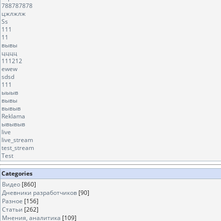
788787878
цжлжлж
Ss
111
11
вывы
цццц
111212
ewew
sdsd
111
ыыыв
вывы
вывыв
Reklama
ывывыв
live
live_stream
test_stream
Test
Categories
Видео
[860]
Дневники разработчиков
[90]
Разное
[156]
Статьи
[262]
Мнения, аналитика
[109]