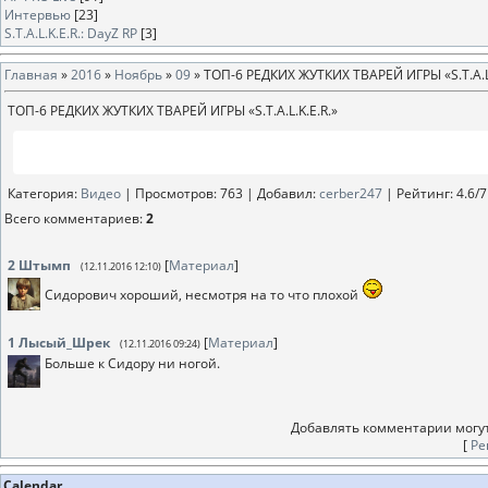
Интервью
[23]
S.T.A.L.K.E.R.: DayZ RP
[3]
Главная
»
2016
»
Ноябрь
»
09
» ТОП-6 РЕДКИХ ЖУТКИХ ТВАРЕЙ ИГРЫ «S.T.A.L.
ТОП-6 РЕДКИХ ЖУТКИХ ТВАРЕЙ ИГРЫ «S.T.A.L.K.E.R.»
Категория
:
Видео
|
Просмотров
: 763 |
Добавил
:
cerber247
|
Рейтинг
:
4.6
/
7
Всего комментариев
:
2
2
Штымп
[
Материал
]
(12.11.2016 12:10)
Сидорович хороший, несмотря на то что плохой
1
Лысый_Шрек
[
Материал
]
(12.11.2016 09:24)
Больше к Сидору ни ногой.
Добавлять комментарии могут
[
Ре
Calendar