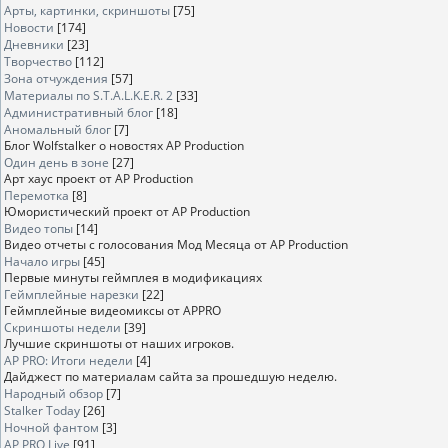
Арты, картинки, скриншоты
[75]
Новости
[174]
Дневники
[23]
Творчество
[112]
Зона отчуждения
[57]
Материалы по S.T.A.L.K.E.R. 2
[33]
Административный блог
[18]
Аномальный блог
[7]
Блог Wolfstalker о новостях AP Production
Один день в зоне
[27]
Арт хаус проект от AP Production
Перемотка
[8]
Юмористический проект от AP Production
Видео топы
[14]
Видео отчеты с голосования Мод Месяца от AP Production
Начало игры
[45]
Первые минуты геймплея в модификациях
Геймплейные нарезки
[22]
Геймплейные видеомиксы от APPRO
Скриншоты недели
[39]
Лучшие скриншоты от наших игроков.
AP PRO: Итоги недели
[4]
Дайджест по материалам сайта за прошедшую неделю.
Народный обзор
[7]
Stalker Today
[26]
Ночной фантом
[3]
AP PRO Live
[91]