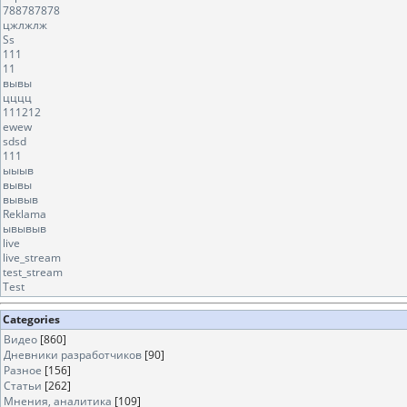
788787878
цжлжлж
Ss
111
11
вывы
цццц
111212
ewew
sdsd
111
ыыыв
вывы
вывыв
Reklama
ывывыв
live
live_stream
test_stream
Test
Categories
Видео
[860]
Дневники разработчиков
[90]
Разное
[156]
Статьи
[262]
Мнения, аналитика
[109]