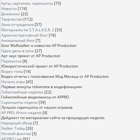
Арты, картинки, скриншоты
[75]
Новости
[174]
Дневники
[23]
Творчество
[112]
Зона отчуждения
[57]
Материалы по S.T.A.L.K.E.R. 2
[33]
Административный блог
[18]
Аномальный блог
[7]
Блог Wolfstalker о новостях AP Production
Один день в зоне
[27]
Арт хаус проект от AP Production
Перемотка
[8]
Юмористический проект от AP Production
Видео топы
[14]
Видео отчеты с голосования Мод Месяца от AP Production
Начало игры
[45]
Первые минуты геймплея в модификациях
Геймплейные нарезки
[22]
Геймплейные видеомиксы от APPRO
Скриншоты недели
[39]
Лучшие скриншоты от наших игроков.
AP PRO: Итоги недели
[4]
Дайджест по материалам сайта за прошедшую неделю.
Народный обзор
[7]
Stalker Today
[26]
Ночной фантом
[3]
AP PRO Live
[91]