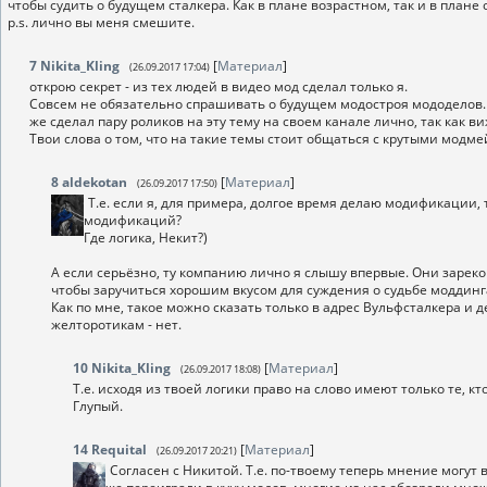
чтобы судить о будущем сталкера. Как в плане возрастном, так и в плане 
p.s. лично вы меня смешите.
7
Nikita_Kling
[
Материал
]
(26.09.2017 17:04)
открою секрет - из тех людей в видео мод сделал только я.
Совсем не обязательно спрашивать о будущем модостроя мододелов. 
же сделал пару роликов на эту тему на своем канале лично, так как в
Твои слова о том, что на такие темы стоит общаться с крутыми мод
8
aldekotan
[
Материал
]
(26.09.2017 17:50)
Т.е. если я, для примера, долгое время делаю модификации
модификаций?
Где логика, Некит?)
А если серьёзно, ту компанию лично я слышу впервые. Они зарек
чтобы заручиться хорошим вкусом для суждения о судьбе моддинг
Как по мне, такое можно сказать только в адрес Вульфсталкера и д
желторотикам - нет.
10
Nikita_Kling
[
Материал
]
(26.09.2017 18:08)
Т.е. исходя из твоей логики право на слово имеют только те, 
Глупый.
14
Requital
[
Материал
]
(26.09.2017 20:21)
Согласен с Никитой. Т.е. по-твоему теперь мнение могут в