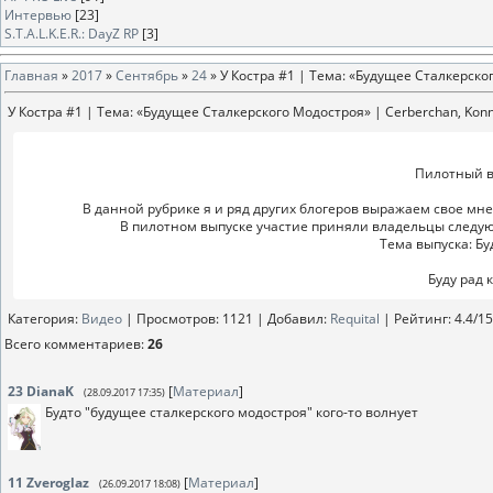
Интервью
[23]
S.T.A.L.K.E.R.: DayZ RP
[3]
Главная
»
2017
»
Сентябрь
»
24
» У Костра #1 | Тема: «Будущее Сталкерско
У Костра #1 | Тема: «Будущее Сталкерского Модостроя» | Cerberchan, Konn
Пилотный в
В данной рубрике я и ряд других блогеров выражаем свое м
В пилотном выпуске участие приняли владельцы следующи
Тема выпуска: Бу
Буду рад 
Категория
:
Видео
|
Просмотров
: 1121 |
Добавил
:
Requital
|
Рейтинг
:
4.4
/
15
Всего комментариев
:
26
23
DianaK
[
Материал
]
(28.09.2017 17:35)
Будто "будущее сталкерского модостроя" кого-то волнует
11
Zveroglaz
[
Материал
]
(26.09.2017 18:08)