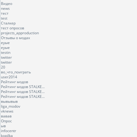
Видео
news
тест
test
Сталкер
тест опросов
projects_approduction
Отзывы о модах
еуые
еуые
testin
twitter
twitter
20
во_что_поиграть
user2014
Рейтинг модов
Рейтинг модов STALKE...
Рейтинг модов STALKE...
Рейтинг модов STALKE...
вывывыв
liga_modov
vknews
вавав
Опрос
ыв
infocentr
kopilka