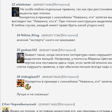
22
aldekotan
[
Материал
]
(28.09.2017 15:50)
Не особо люблю отдельные правила, так как при расстановке
акценты при чтении.
Конкретно в примере с никнеймом "Неважно, кто" запятая выг
выглядел так: "Неважно, кто я". При чтении конструкции выделяем
В любом случае, каждый имеет право брать какой угодно ник)
24
Nikita_Kling
[
Материал
]
(28.09.2017 17:54)
мнение "эксперта" никто не заказывал
25
goshan163
[
Материал
]
(28.09.2017 20:44)
Бывает такое, когда писатели литературы сами нарушают
выделения эмоций. Например, у поэтессы Марины Цветае
чёртом она поставила здесь тире, если запятой вполне мо
слегка нарушать правила, а при обычном письме всегда надо с
26
zloboglazz01
[
Материал
]
(30.09.2017 06:25)
Конкретно в примере с никнеймом "Неважно, кто" запятая
Лучше и не скажешь!
2
Кот-Чернобыльский
[
Материал
]
(25.09.2017 14:52)
Видео не плохое, а по поводу модостроя это, как приливы и отливы 