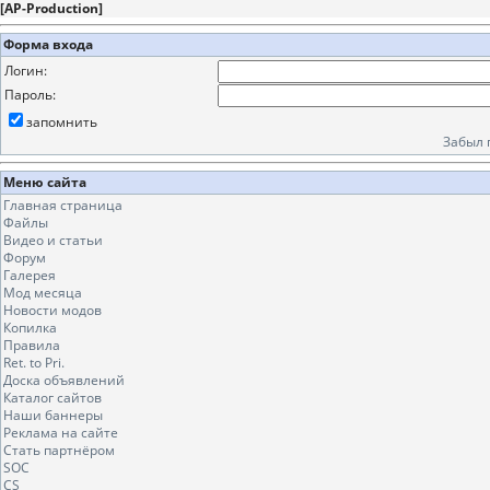
[
AP-Production
]
Форма входа
Логин:
Пароль:
запомнить
Забыл 
Меню сайта
Главная страница
Файлы
Видео и статьи
Форум
Галерея
Мод месяца
Новости модов
Копилка
Правила
Ret. to Pri.
Доска объявлений
Каталог сайтов
Наши баннеры
Реклама на сайте
Стать партнёром
SOC
CS