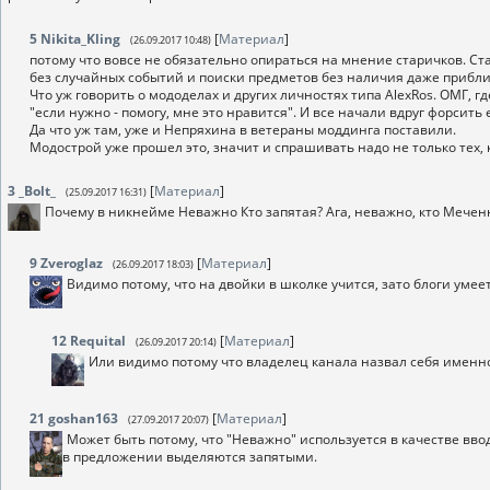
5
Nikita_Kling
[
Материал
]
(26.09.2017 10:48)
потому что вовсе не обязательно опираться на мнение старичков. Ст
без случайных событий и поиски предметов без наличия даже прибл
Что уж говорить о мододелах и других личностях типа AlexRos. ОМГ, г
"если нужно - помогу, мне это нравится". И все начали вдруг форсить е
Да что уж там, уже и Непряхина в ветераны моддинга поставили.
Модострой уже прошел это, значит и спрашивать надо не только тех, кт
3
_Bolt_
[
Материал
]
(25.09.2017 16:31)
Почему в никнейме Неважно Кто запятая? Ага, неважно, кто Меченн
9
Zveroglaz
[
Материал
]
(26.09.2017 18:03)
Видимо потому, что на двойки в школке учится, зато блоги умее
12
Requital
[
Материал
]
(26.09.2017 20:14)
Или видимо потому что владелец канала назвал себя именно
21
goshan163
[
Материал
]
(27.09.2017 20:07)
Может быть потому, что "Неважно" используется в качестве вво
в предложении выделяются запятыми.