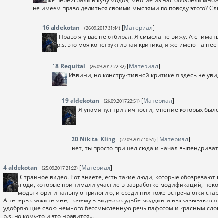
же переиграли в кучу модов, многие из нас обозрели мно
не имеем право делиться своими мыслями по поводу этого? С
16
aldekotan
[
Материал
]
(26.09.2017 21:44)
Право я у вас не отбирал. Я смысла не вижу. А снимат
p.s. это моя конструктивная критика, я же имею на неё
18
Requital
[
Материал
]
(26.09.2017 22:32)
Извини, но конструктивной критике я здесь не уви
19
aldekotan
[
Материал
]
(26.09.2017 22:51)
Я упомянул три личности, мнение которых было
20
Nikita_Kling
[
Материал
]
(27.09.2017 10:51)
нет, ты просто пришел сюда и начал выпендривать
4
aldekotan
[
Материал
]
(25.09.2017 21:22)
Странное видео. Вот знаете, есть такие люди, которые обозревают
люди, которые принимали участие в разработке модификаций, некотор
моды и оригинальную трилогию, и среди них тоже встречаются ста
А теперь скажите мне, почему в видео о судьбе моддинга высказываются
удобряющие свою немного бессмысленную речь пафосом и красным сло
p.s. но кому-то и это нравится...