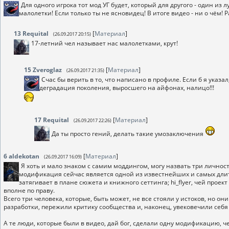
Для одного игрока тот мод УГ будет, который для другого - один из 
малолетки! Если только ты не ясновидец! В итоге видео - ни о чём! 
13
Requital
[
Материал
]
(26.09.2017 20:15)
17-летний чел называет нас малолетками, крут!
15
Zveroglaz
[
Материал
]
(26.09.2017 21:35)
Счас бы верить в то, что написано в профиле. Если б я указал
деградация поколения, выросшего на айфонах, налицо!!!
17
Requital
[
Материал
]
(26.09.2017 22:26)
Да ты просто гений, делать такие умозаключения
6
aldekotan
[
Материал
]
(26.09.2017 16:09)
Я хоть и мало знаком с самим моддингом, могу назвать три личнос
модификация сейчас является одной из известнейших и самых длите
затягивает в плане сюжета и книжного сеттинга; hi_flyer, чей проек
вполне по праву.
Всего три человека, которые, быть может, не все стояли у истоков, но о
разработки, пережили критику сообщества и, наконец, увековечили себ
А те люди, которые были в видео, дай бог, сделали одну модификацию, чем