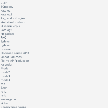
COP
10modov
katalog
katalog2
AP_production_team
statistikaforadmin
Онлайн игры
katalog3
knigadeza
FAQ
2glava
3glava
release
Правила сайта UPD
Обратная связь
Почта AP Production
kalendar
Mods
mods2
mods3
mods3
top
Блог
reliz
reliz
календарь
video
Статистика сайта