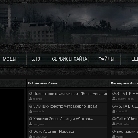
МОДЫ
БЛОГ
СЕРВИСЫ САЙТА
ФАЙЛЫ
ЕЩ
Рейтинговые блоги
Популярные блог
Припятский грузовой порт (Воспоминания ликвидатора)
S.T.A.L.K.E
racindp
JohannHirsch
5 лучших короткометражек по играм
«S.T.A.L.K.E
snegovik
snegovik
Хроники Зоны. Локация «Янтарь»
Call of Cher
snegovik
Wolfstalker
Dead Autumn - Нарезка
Бестиарий S
Wolfstalker
Аdmin