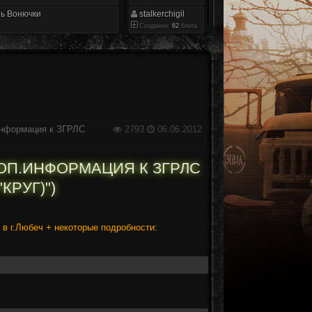
ь Вонючки
stalkerchigil
Созданно:
62
блога
.информация к ЗГРЛС
2793
06.06.2012
ДОП.ИНФОРМАЦИЯ К ЗГРЛС
КРУГ)")
 в г.Любеч + некоторые подробности: