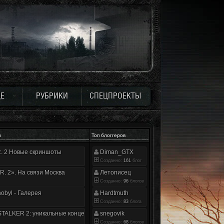
Е
РУБРИКИ
СПЕЦПРОЕКТЫ
и
Топ блоггеров
.R. 2 Новые скриншоты
Diman_GTX
Созданно:
161
блог
.R. 2». На связи Москва
Летописец
Созданно:
96
блогов
nobyl - Галерея
Hardtmuth
Созданно:
83
блога
TALKER 2: уникальные концепт-арты
snegovik
Созданно:
68
блогов