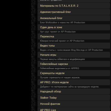
Материалы по S.T.A.L.K.E.R. 2
Административный блог
Аномальный блог
Блог Wolfstalker о новостях AP Production
Один день в зоне
Арт хаус проект от AP Production
Перемотка
Юмористический проект от AP Production
Видео топы
Видео отчеты с голосования Мод Месяца от AP Production
Начало игры
Первые минуты геймплея в модификациях
Геймплейные нарезки
Геймплейные видеомиксы от APPRO
Скриншоты недели
Лучшие скриншоты от наших игроков.
AP PRO: Итоги недели
Дайджест по материалам сайта за прошедшую неделю.
Народный обзор
Stalker Today
Ночной фантом
AP PRO Live