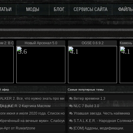
ТАТЬИ
МОДЫ
БЛОГ
СЕРВИСЫ САЙТА
ФАЙЛ
м 2: В Ожидании Чуда...
Новый Арсенал 5.0
OGSE 0.6.9.2
Камень
3.6
4.1
4.1
й эфир
Самые популярные темы
ALKER 2. Все, что нужно знать про мир, геймплей и сюжет | Разбор трейлера
Ветер времени 1.3
 форум
T.A.L.K.E.R. 2 Картина Маслом
NLC 7 Build 3.0
оги июня и июля 2020 года. Список нововведений
Упавшая звезда. Честь наёмника
бречённый на вечные муки». Слабоумие и отвага
S.T.A.L.K.E.R. - Народная Солянка
н-Арт от Ruwartzone
[COM] Аддоны, модификации.