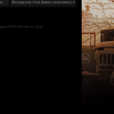
r]
Создатели «True Stalker» отчитались о проделанной работе
рума
|
RSS
Хостинг от
uCoz