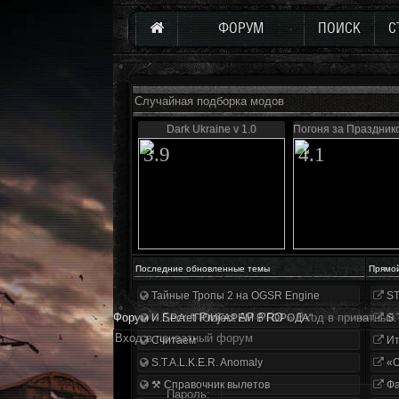
ФОРУМ
ПОИСК
С
Случайная подборка модов
Dark Ukraine v 1.0
Погоня за Празднико
3.9
4.1
Последние обновленные темы
Прямо
Тайные Тропы 2 на OGSR Engine
ST
Форум
»
Secret Project AP PRO
»
Вход в приватный
И.Г.Р.А. "ПОИГАРЕМ В ГОРОДА"
S.
Вход в приватный форум
Считаем
Ит
S.T.A.L.K.E.R. Anomaly
«О
⚒ Справочник вылетов
Фа
Пароль: