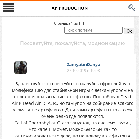
AP PRODUCTION
Страница
1
из
1
1
Посоветуйте, пожалуйста, модификацию
ZamyatinDanya
27.10.2019 в 19:08
Здравствуйте, посоветуйте, пожалуйста фриплейную
модификацию для стабильной игры с легким упором на
поиск и использование артефактов. Попробовал Dead
Air и Dead Air D. A. R., но там упор на собирание всякого
хлама, а не артефактов. Да и сами артефакты как-то уж
очень редко где появляются.
Call of Chernobyl от Стаса запускал, но систему грузит,
что капец. Может, можно было бы как-то
оптимизировать это дело, но по поводу артефактов я