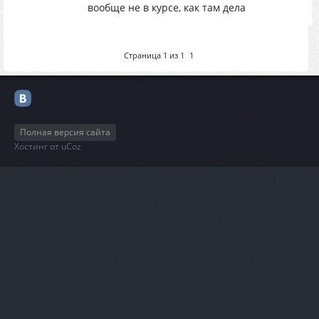
вообще не в курсе, как там дела
Страница
1
из
1
1
Полная версия сайта
Хостинг от
uCoz