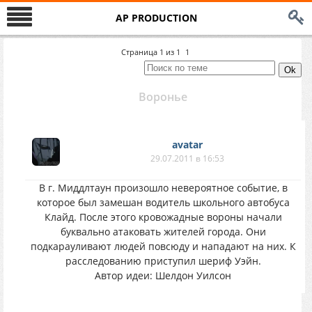
AP PRODUCTION
Страница
1
из
1
1
Воронье
avatar
29.07.2011 в 16:53
В г. Миддлтаун произошло невероятное событие, в
которое был замешан водитель школьного автобуса
Клайд. После этого кровожадные вороны начали
буквально атаковать жителей города. Они
подкарауливают людей повсюду и нападают на них. К
расследованию приступил шериф Уэйн.
Автор идеи: Шелдон Уилсон