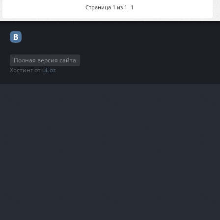
Страница
1
из
1
1
Полная версия сайта
Хостинг от
uCoz