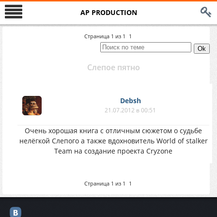
AP PRODUCTION
Страница
1
из
1
1
Слепое пятно
Debsh
21.07.2012 в 00:51
Очень хорошая книга с отличным сюжетом о судьбе
нелёгкой Слепого а также вдохновитель World of stalker
Team на создание проекта Cryzone
Страница
1
из
1
1