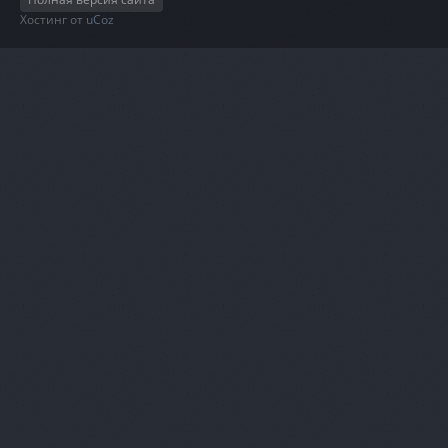
Хостинг от
uCoz