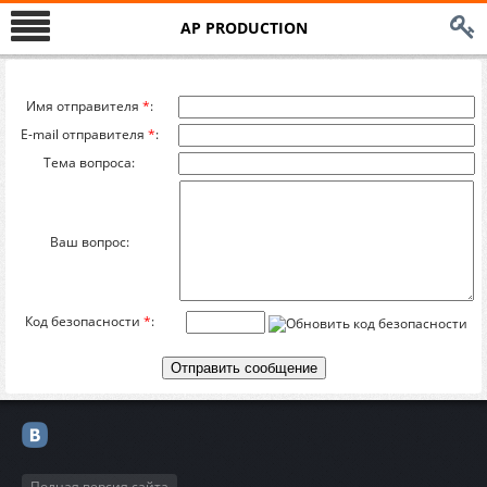
AP PRODUCTION
Имя отправителя
*
:
E-mail отправителя
*
:
Тема вопроса:
Ваш вопрос:
Код безопасности
*
:
Полная версия сайта