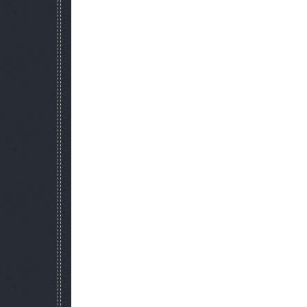
9. Новые группировки Монолит и 
Две новых, полность функциональных 
!!! Вы можете вступить в новые группировки, только если
!!!
10. Боевая симуляция офф-ла
В начале игры вы можете вы включить, либо выключить б
лайне. Активация этой опции подразумевает, что отряды на
на другой локации), будут учавствовать в боевой симуяции
захватывать точки и пр. Настоятельно рекомендую включи
максимального эффекта от войны гр
11. Захват территорий.
Для захвата вражеской территории необходимо два отряда,
один для защиты (зачистки). Территории вашей группировк
группировкой, если она является ваши
Полный перевод текстов (от BAC9-FLCL). Переведено всё. 
В разработке: