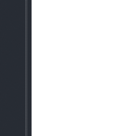
-"Атака"
-"Оборона"
-"Сбор"
-"Отмена"
У группировок НПС также есть свои командующие, к
противодействия врагу. Можно 
четыре уровня искусственного инт
-Отключен
-Нормальный
-Сложный
-Невозможный (Очень сложн
--------------------------------------
Установка
--------------------------------------
1) S.T.A.L.K.E.R - Clear Sky
2) патч 1.5.07
3) мод
Новая игра НЕ обязательна
--------------------------------------
Подробное описание
--------------------------------------