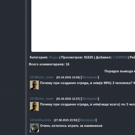
"Сейчас авторы работают над Redux-версией, куда 
- меню прямого управления отрядами (больше не нужно созы
нужно отдать конкретные прика
- динамически меняющаяся под ваш уровень опытно
- система контроля за экипировко
- доработанное поведение союзников, не мешающих захвату
противником
- улучшение боевого AI" © BAC
Категория
:
Моды
|
Просмотров
: 81625 |
Добавил
:
CAMPER
|
Ре
Всего комментариев
:
16
Порядок вывода 
16
Mister_xram
[
Материал
]
(01.04.2016 14:04)
Почему при создание отряда, в нём(в 99%) 3 человека? 
15
Mister_xram
[
Материал
]
(01.04.2016 12:27)
Почему при создание отряда, в нём(чаще всего) по 3 че
14
brehushka
[
Материал
]
(27.08.2015 23:53)
Очень хотелось играть за наемников