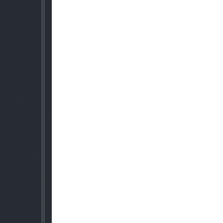
!!! Эта функция будет доступа только после вступ
7. Ускорение времени.
Вы можете изменять уровень спавна НПС, корректиру
коэффициенте "X1" уровень респауна минимален. 
8. Ислючение сюжетного прохож
В начале игры вы можете выбрать проходить игру по сюжет
группировок (что искючает сюжетные и по
Если вы выбрали войну группирово
1) вы можете выбрать за какую группировку
2) после вступления вы получите некоторое снаряжение (з
3) вас телепортируют на базу выбранно
Добавлено пять новых сценариев квестов для всех группи
группировки, вам будут доступны дополнительные квесты (
спец. награда).
Список квестов:
- Сталкеры. Захватить базу военных на Кордоне. Наг
- Бандиты. Уничтожить мутантов и занять Рыжий Лес. Н
- Свобода. Развернуть вторую базу на Складах, уничтожить
арты и деньги.
- Долг. Уничтожить зомби и обезопасить Янтарь. Наг
- Читое Небо. Уничтожить отряды военных в Лиманске