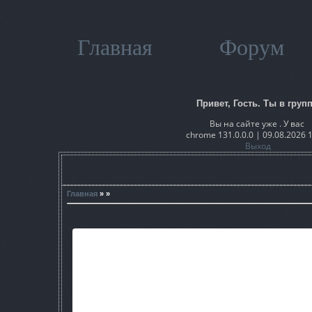
Главная
Форум
Привет, Гость. Ты в групп
Вы на сайте уже . У вас
chrome 131.0.0.0 | 09.08.2026 
Выход
Главная
» »
Авторы мода:
Chen Lin Peng (rgggclp)
Robert Stasiak (xtyro)
Мод англоязычный.
"Этот поразительный мод трансформирует войну группиров
действо. Предоставляется полное управление группировк