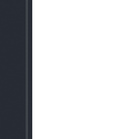
самых разных приказов, которым будут подчиняться все
группировки. Также игроку предоставляется возможность
вооружать их по своему усмотрению. В начале игры можн
развлекаться только войной, в этом случае в игру добавл
своими базами "Армия" и "Монолит". Количество нововвед
Readme по моду на русском
S.T.A.L.K.E.R - Clear Sky - Faction Co
--------------------------------------
Разработчики:
--------------------------------------
Инициатор проекта и лидер: Chen Lin P
Участник: Robert Stasiak (xty
--------------------------------------
Краткое описание
--------------------------------------
Faction Commander - мод, позволяющий вам отдавать при
группировка.
Система команд включает в себя шес
-"По умолчанию"
-"Экспансия"