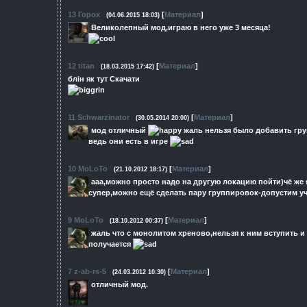
13
Горох
[
Материал
]
(04.06.2015 18:03)
Великолепный мод,играю в него уже 3 месяца!
12
titan
[
Материал
]
(18.03.2015 17:42)
блін як тут Скачати
11
Schwarzinator
[
Материал
]
(30.05.2014 20:00)
мод отличный
жаль нельзя было добавить гр
ведь они есть в игре
10
MoLoTo
[
Материал
]
(21.10.2012 18:17)
ааа,можно просто надо на другую локацию пойти)чё же 
супер,можно ещё сделать пару группировок-допустим у
9
MoLoTo
[
Материал
]
(18.10.2012 00:37)
жаль что с монолитом хреново,нельзя к ним вступить и 
получается
7
z-ab-rs-5
[
Материал
]
(24.03.2012 10:30)
отличный мод.