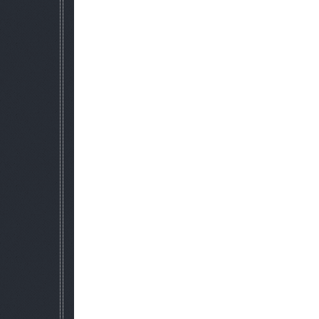
а) Отключен
Отряд выполняет команду заданную п
б) Нормальный
Отряд может выполнять команды "Экспансия", "Атака", "Сб
(или отрядов? не уверен в переводе) с
в) Сложный
Отряд может выполнять команды "Экспансия", "Атака", "Сб
составит 38 %.
г) Невозможный
Отряд может выполнять команды "Экспансия", "Атака", "Сб
составит 100 %.
Когда вражеская группировка возьмет под контроль
первоначальному условию), будет отдан приказ всем отряда
Это сделанно для того, чтобы предоставить другим групп
база вражеской группировки подвергается нападению, то
приказ защищать базу. Если группировки являются союзни
помогать другой (например помочь отбить позицию, 
!!! Если вы выберите самую высокую сложность, то находя
вражеской группировке, вы подвергнетесь нападению нес
4. Разведка
Вы можете видеть точки распауна, ресурсные точки и важ