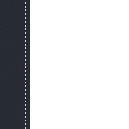
1. Чтобы вызвать пользовательский интерфейс, нажмите ESC
2.Описание команд:
а) По умолчанию
Ничего не произойдет
б) Отмена
Отряд прекратит свои текущие действия и будет жд
в) Экспансия
Отряд будет пытаться увеличить своё влияние. Они могут
например точки спавна и ресурсны
г) Сбор
Отряд группировки будет двигаться к месту 
д) Атака
Отряд начнет нападение на позиции, захват которых явл
группировок. После захвата этой позиции
захват следующей.
е) Оборона
Отряд будет оборонять позиции, защита которых являе
группировок.
ж) Процент отрядов
Эта величина представляет процент отряда, участв
!!! Система команд начнет действовать, как только вы вступ
3. AI (искуственный интеллект) для группировок в 