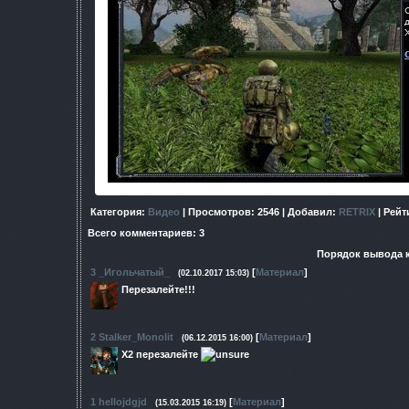
Категория
:
Видео
|
Просмотров
: 2546 |
Добавил
:
RETRIX
|
Рейт
Всего комментариев
:
3
Порядок вывода 
3
_Игольчатый_
[
Материал
]
(02.10.2017 15:03)
Перезалейте!!!
2
Stalker_Monolit
[
Материал
]
(06.12.2015 16:00)
X2 перезалейте
1
hellojdgjd
[
Материал
]
(15.03.2015 16:19)