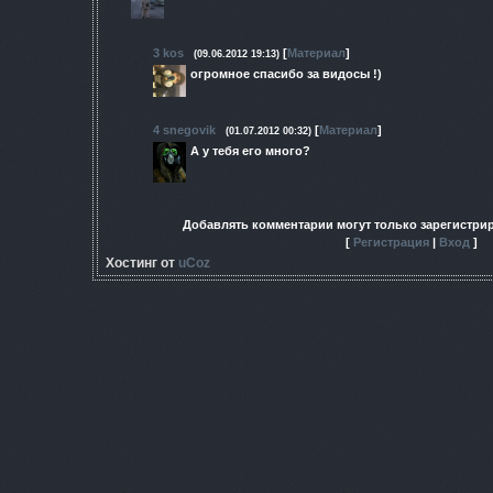
3
kos
[
Материал
]
(09.06.2012 19:13)
огромное спасибо за видосы !)
4
snegovik
[
Материал
]
(01.07.2012 00:32)
А у тебя его много?
Добавлять комментарии могут только зарегистри
[
Регистрация
|
Вход
]
Хостинг от
uCoz