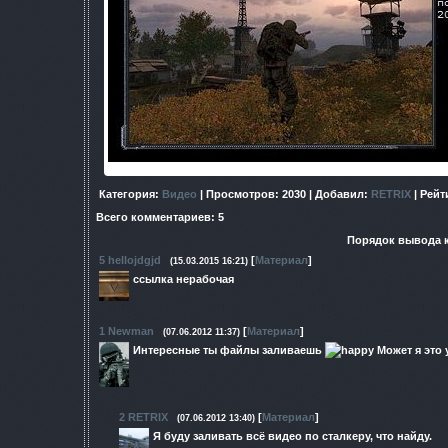
Категория
:
Видео
|
Просмотров
: 2030 |
Добавил
:
RETRIX
|
Рейт
Всего комментариев
:
5
Порядок вывода 
5
hellojdgjd
[
Материал
]
(15.03.2015 16:21)
ссылка нерабочая
1
Newman
[
Материал
]
(07.06.2012 11:37)
Интересные ты файлы заливаешь
Может я это 
2
RETRIX
[
Материал
]
(07.06.2012 13:40)
Я буду заливать всё видео по сталкеру, что найду.