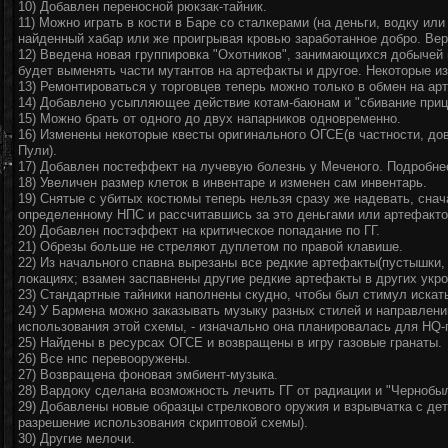
10) Добавлен переносной рюкзак-тайник.
11) Можно играть в кости в Баре со сталкерами (на деньги, водку ил
найденный хабар или же проигрывая кровью заработанное добро. Вер
12) Введена новая группировка "Охотников", занимающихся добычей 
будет выменять части мутантов на артефакты и другое. Некоторые и
13) Ремонтироваться у торговцев теперь можно только в обмен на ар
14) Добавлено усыпляющее действие котам-баюнам и "сбивание приц
15) Можно брать от одного до двух напарников одновременно.
16) Изменены некоторые квесты оригинального ОГСЕ(в частности, до
Пули).
17) Добавлен постеффект на лучевую болезнь у Меченого. Подробнее
18) Увеличен размер клеток в инвентаре и изменен сам инвентарь.
19) Снятые с убитых костюмы теперь нельзя сразу же надевать, снач
определенному НПС и рассчитавшись за это деньгами или артефакто
20) Добавлен постэффект на критическое попадание по ГГ.
21) Обрезы больше не стреляют дуплетом по правой клавише.
22) Из начального спавна вырезаны все редкие артефакты(пустышки, п
локациях; взамен заспавнены другие редкие артефакты в других укр
23) Стандартные тайники наполнены скудно, чтобы был стимул искат
24) У Бармена можно заказывать музыку разных стилей и направлени
использования этой схемы, - изначально она планировалась для HQ-п
25) Найдены в ресурсах ОГСЕ и возвращены в игру газовые гранаты.
26) Все нпс перевооружены.
27) Возвращена фоновая эмбиент-музыка.
28) Вардоку сделана возможность лечить ГГ от радиации и "Чернобы
29) Добавлены новые образцы стрелкового оружия и взрывчатка с дет
разрешение использования скриптовой схемы).
30) Другие мелочи.