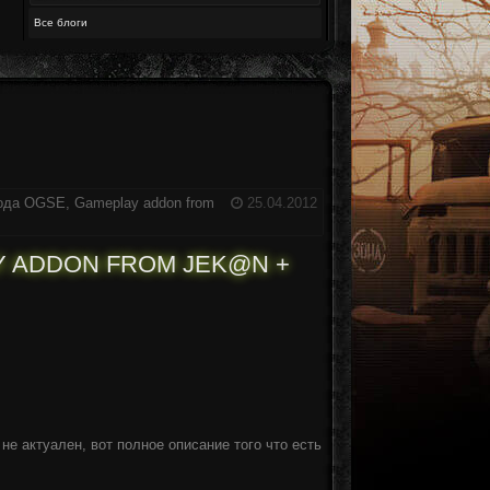
Все блоги
ода OGSE, Gameplay addon from
25.04.2012
Y ADDON FROM JEK@N +
е актуален, вот полное описание того что есть