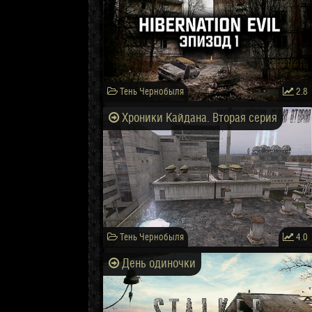
Тень Чернобыля
2.8
Хроники Кайдана. Вторая серия
Тень Чернобыля
4.0
День одиночки