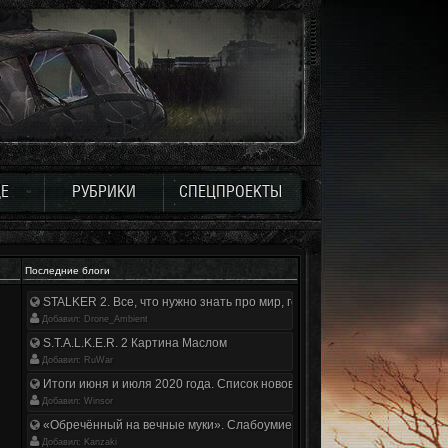
Е
РУБРИКИ
СПЕЦПРОЕКТЫ
Последние блоги
STALKER 2. Все, что нужно знать про мир, геймплей и сюжет | Разбор
Добавил: Drone_Ambient
S.T.A.L.K.E.R. 2 Картина Маслом
Добавил: RuWar
Итоги июня и июля 2020 года. Список нововведений
Добавил: Winsor
«Обречённый на вечные муки». Слабоумие и отвага
Добавил: Kanzaki