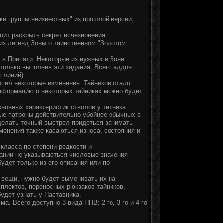
ки группы неизвестных" из прошлой версии,
оит раскрыть секрет исчезновения
 из легенд Зоны о таинственном "Золотом
и в Припяти. Некоторые из нужных в Зоне
 только выполнив эти задания. Всего аддон
 линий).
рпел некоторые изменения. Тайников стало
Информацию о некоторых тайниках можно будет
сновных характеристик стволов у техника
ные патроны действительно убойнее обычных в
сделать точный выстрел придеться занимать
зменения также касаються износа, состояния и
класса по степени редкости и
сании не указываються числовые значения
удет только из его описания или по
е вещи, нужно будет выменивать их на
мплектов, переносных рюкзаков-тайников,
удет узнать у Наставника.
а. Всего доступно 3 вида ПНВ: 2-го, 3-го и 4-го