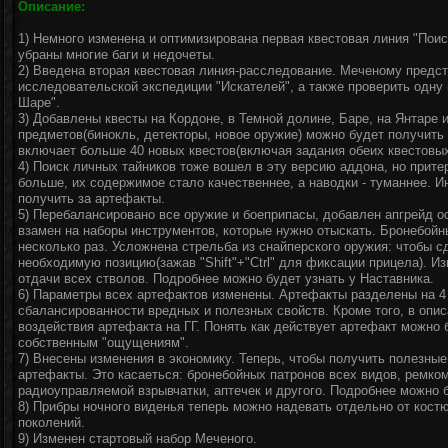
Описание:
1) Немного изменена и оптимизирована первая квестовая линия "Поис
убраны многие баги и недочеты.
2) Введена вторая квестовая линия-расследование. Меченому предст
исследовательской экспедиции "Искателей", а также проверить одну
Шаре".
3) Добавлены квесты на Кордоне, в Темной долине, Баре, на Янтаре 
предметов(бинокль, детекторы, новое оружие) можно будет получить
включает больше 40 новых квестов(включая задания обеих квестовых
4) Поиск личных тайников тоже вошел в эту версию аддона, но прите
больше, их содержимое стало качественнее, а наводки - туманнее. 
получить за артефакты.
5) Перебалансировано все оружие и боеприпасы, добавлен апгрейд о
взамен на наборы инструментов, которые нужно отыскать. Бронебой
несколько раз. Усложнена стрельба из снайперского оружия: чтобы 
необходимую позицию(зажав "Shift"+"Ctrl" для фиксации прицела). И
отдачи всех стволов. Подробнее можно будет узнать у Наставника.
6) Параметры всех артефактов изменены. Артефакты разделены на 4 
сбалансированности вредных и полезных свойств. Кроме того, в опи
воздействия артефакта на ГГ. Понять как действует артефакт можно б
собственным "ощущениям".
7) Внесены изменения в экономику. Теперь, чтобы получить полезны
артефакты. Это касаеться: бронебойных патронов всех видов, ремко
радиоуправляемой взрывчатки, аптечек и другого. Подробнее можно б
8) Прибры ночного виденья теперь можно надевать отдельно от костюм
поколений.
9) Изменен стартовый набор Меченого.