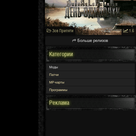
Зов Припяти
1.6
Больше релизов
Категории
Моды
Патчи
МР-карты
Программы
Реклама