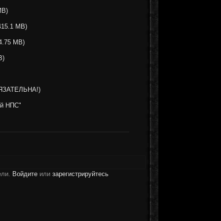
MB)
415.1 MB)
4.75 MB)
B)
БЯЗАТЕЛЬНА!)
ый НПС"
ели.
Войдите
или
зарегистрируйтесь