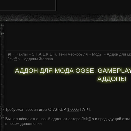
»
Файлы
»
S.T.A.L.K.E.R. Тени Чернобыля
»
Моды
»
Аддон для м
Jek@n + аддоны
Жалоба
АДДОН ДЛЯ МОДА OGSE, GAMEPLA
АДДОНЫ
Требуемая версия игры СТАЛКЕР
1.0005
ПАТЧ.
Вышел абсолютно новый аддон от автора
Jek@n
и предыдущий стал н
в новом дополнении.