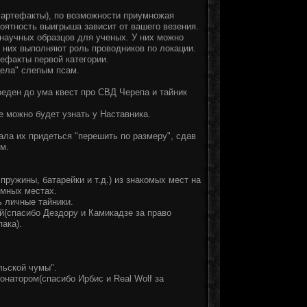
и артефакты), по возможности приумножая
оятность выигрыша зависит от вашего везения.
научных образцов для ученых. У них можно
з них выполняют роль проводников по локации.
тефакты первой категории.
ела" слепым псам.
веден до ума квест про СВД Черепа и тайник
 можно будет узнать у Наставника.
ала их придеться "перешить по размеру", сдав
м.
ружины, батарейки и т.д.) из знакомых мест на
омных местах.
ь личные тайники.
й(спасибо Дездору и Камикадзе за право
ака).
льской чумы".
онатором(спасибо Ирбис и Real Wolf за