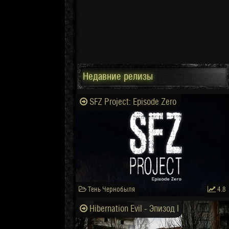
Недавние релизы
SFZ Project: Episode Zero
Тень Чернобыля
4.8
Hibernation Evil - Эпизод I