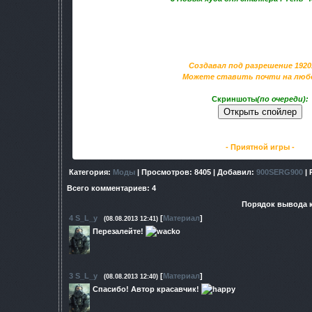
Небольшой модик меняющий иконки и значки на экране. 
выделить для себя какую то определённую сферу(либо п
либо питание и т.д.)
Создавал под разрешение 1920
Можете ставить почти на люб
Скриншоты
(по очереди):
- Приятной игры -
Категория
:
Моды
|
Просмотров
: 8405 |
Добавил
:
900SERG900
|
Всего комментариев
:
4
Порядок вывода 
4
S_L_y
[
Материал
]
(08.08.2013 12:41)
Перезалейте!
3
S_L_y
[
Материал
]
(08.08.2013 12:40)
Спасибо! Автор красавчик!