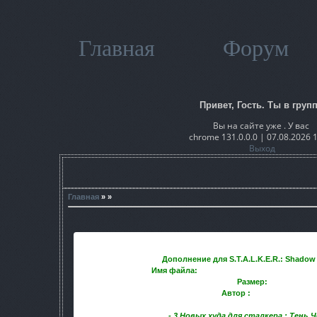
Главная
Форум
Привет, Гость. Ты в групп
Вы на сайте уже . У вас
chrome 131.0.0.0 | 07.08.2026 
Выход
Главная
» »
Дополнение для S.T.A.L.K.E.R.: Shadow
Имя файла:
Huds_for_SoC_-_crEated_by_m
Размер:
2.5Mb
Автор :
mortaLheavEn
- 3 Новых худа для сталкера : Тень 