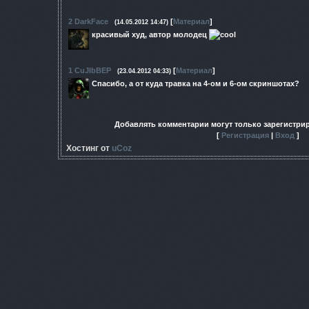
2
DarkFace
[
Материал
]
(14.05.2012 14:47)
красивый худ, автор молодец
1
CuJIbBEP
[
Материал
]
(23.04.2012 04:33)
Спасибо, а от куда травка на 4-ом и 6-ом скриншотах?
Добавлять комментарии могут только зарегистри
[
Регистрация
|
Вход
]
Хостинг от
uCoz