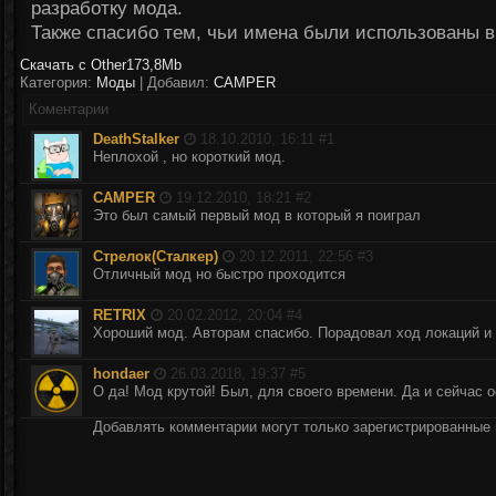
разработку мода.
Также спасибо тем, чьи имена были использованы в
Скачать с Other
173,8Mb
Категория:
Моды
| Добавил:
CAMPER
Коментарии
DeathStalker
18.10.2010, 16:11 #
1
Неплохой , но короткий мод.
CAMPER
19.12.2010, 18:21 #
2
Это был самый первый мод в который я поиграл
Стрелок(Сталкер)
20.12.2011, 22:56 #
3
Отличный мод но быстро проходится
RETRIX
20.02.2012, 20:04 #
4
Хороший мод. Авторам спасибо. Порадовал ход локаций и 
hondaer
26.03.2018, 19:37 #
5
О да! Мод крутой! Был, для своего времени. Да и сейчас о
Добавлять комментарии могут только зарегистрированные