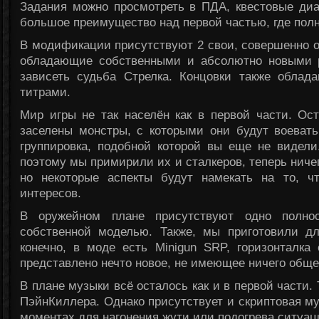
Задания можно просмотреть в ПДА, квестовые диа
большое преимущество над первой частью, где полн
В модификации присутствуют 2 свои, совершенно о
обладающие собственными и абсолютно новыми р
зависеть судьба Стрелка. Концовки также обла
титрами.
Мир игры не так населён как в первой части. Ос
заселены монстры, с которыми они будут воевать
группировка, подобной которой вы еще не видели
поэтому мы примирили их и сталкеров, теперь ничег
но некоторые аспекты будут намекать на то, 
интересов.
В оружейном плане присутствуют одно полно
собственной моделью. Также, мы приготовили дл
конечно, в моде есть Minigun SRP, горизонталка
представлено нечто новое, не имеющее ничего обще
В плане музыки всё осталось как и в первой части. 
ПэйнКиллера. Однако присутствует и скриптовая му
моментах для нагонения жути или подогрева ситуаци