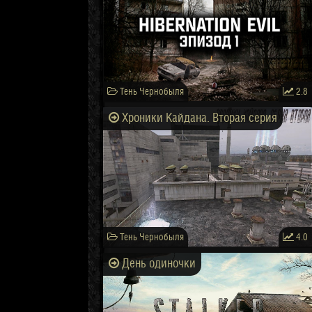
Тень Чернобыля
2.8
Хроники Кайдана. Вторая серия
Тень Чернобыля
4.0
День одиночки