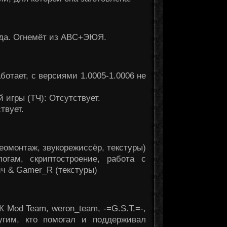
ода. Огнемёт из ABC+ЭЮЯ.
ботает, с версиями 1.0005-1.0006 не
 игры (ТЧ): Отсутствует.
твует.
деомонтаж, звукорежиссёр, текстуры)
огам, скриптостроение, работа с
ч & Gamer_R (текстуры)
К Mod Team, weron_team, -=G.S.T.=-,
ругим, кто помогал и поддерживал