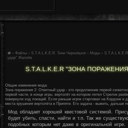
»
Файлы
»
S.T.A.L.K.E.R. Тени Чернобыля
»
Моды
»
S.T.A.L.K.E.
удар"
Жалоба
S.T.A.L.K.E.R "ЗОНА ПОРАЖЕНИ
Общие изменения мода:
Зона поражения 2: Ответный удар - это продолжение первой сюжетн
первой части, в конце игры, вертолёт на котором летел Стрелок разб
повернули ход локаций. Если раньше игрок стартовал на Кордоне и д
места крушения вертолёта в Припяти. Его задача - выжить, дальше п
Мод обладает хорошей квестовой системой. Прису
будет убить, спасти, найти и т.п. Так же существ
подобных которым нет даже в оригинальной игре.