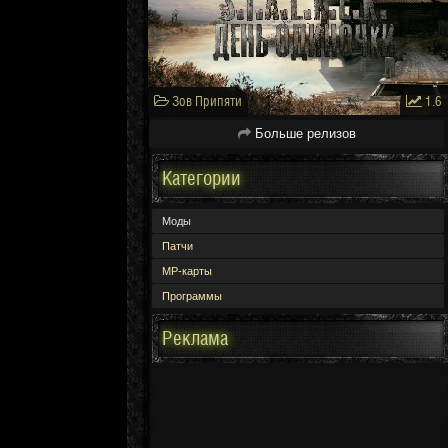
Зов Припяти
1.6
Больше релизов
Категории
Моды
Патчи
МР-карты
Программы
Реклама