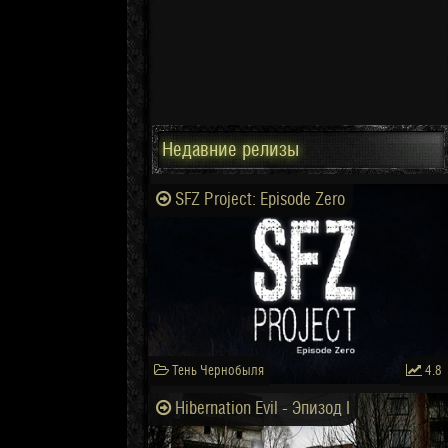
Недавние релизы
SFZ Project: Episode Zero
Тень Чернобыля
4.8
Hibernation Evil - Эпизод I