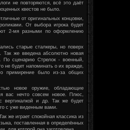
логи не повторяются, всё это даёт
оценных квестов не было.
тличные от оригинальных концовки,
оликами. От выбора игрока будет
дают 2-мя разными по оформлению
тались старые сталкеры, но поверх
. Так же введена абсолютно новая
. По сценарию Стрелок - военный,
о не будет напоминать о их вражде,
что примирение было из-за общих
стью новое оружие, обладающие
я вас нечто совсем новое. Плюс,
 с вертикалкой и др. Так же будет
го с уже виденным вами.
Так же играет спокойная классика из
зыка, поставленная в определённых
и, для которой она заготовлена.