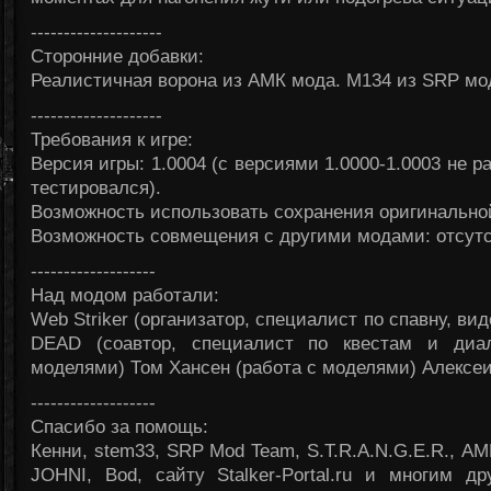
--------------------
Сторонние добавки:
Реалистичная ворона из АМК мода. М134 из SRP м
--------------------
Требования к игре:
Версия игры: 1.0004 (с версиями 1.0000-1.0003 не ра
тестировался).
Возможность использовать сохранения оригинальной
Возможность совмещения с другими модами: отсутс
-------------------
Над модом работали:
Web Striker (организатор, специалист по спавну, ви
DEAD (соавтор, специалист по квестам и диал
моделями) Том Хансен (работа с моделями) Алексеи
-------------------
Спасибо за помощь:
Кенни, stem33, SRP Mod Team, S.T.R.A.N.G.E.R., АМ
JOHNI, Bod, сайту Stalker-Portal.ru и многим д