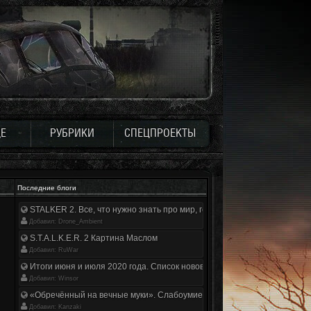
Е
РУБРИКИ
СПЕЦПРОЕКТЫ
Последние блоги
STALKER 2. Все, что нужно знать про мир, геймплей и сюжет | Разбор
Добавил: Drone_Ambient
S.T.A.L.K.E.R. 2 Картина Маслом
Добавил: RuWar
Итоги июня и июля 2020 года. Список нововведений
Добавил: Winsor
«Обречённый на вечные муки». Слабоумие и отвага
Добавил: Kanzaki