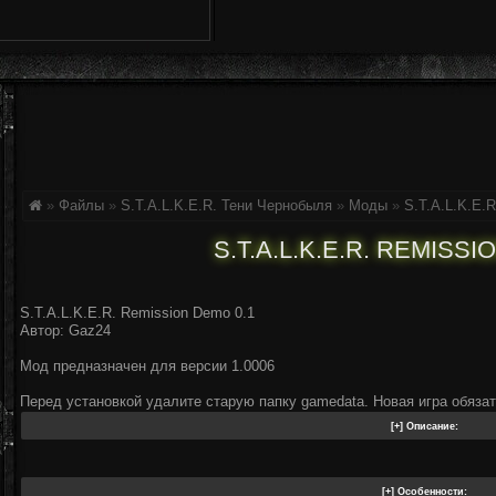
»
Файлы
»
S.T.A.L.K.E.R. Тени Чернобыля
»
Моды
»
S.T.A.L.K.E.
S.T.A.L.K.E.R. REMISSI
S.T.A.L.K.E.R. Remission Demo 0.1
Автор: Gaz24
Мод предназначен для версии 1.0006
Перед установкой удалите старую папку gamedata. Новая игра обяза