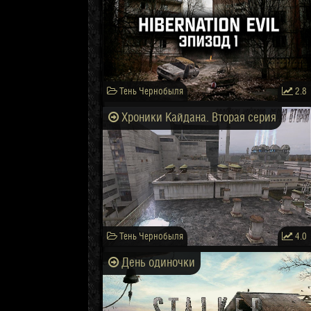
Тень Чернобыля
2.8
Хроники Кайдана. Вторая серия
Тень Чернобыля
4.0
День одиночки