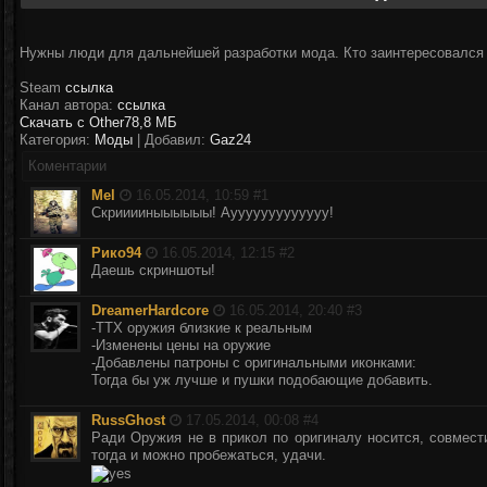
Нужны люди для дальнейшей разработки мода. Кто заинтересовался
Steam
ссылка
Канал автора:
ссылка
Скачать с Other
78,8 МБ
Категория:
Моды
| Добавил:
Gaz24
Коментарии
Mel
16.05.2014, 10:59 #
1
Скрииииныыыыыы! Аууууууууууууу!
Рико94
16.05.2014, 12:15 #
2
Даешь скриншоты!
DreamerHardcore
16.05.2014, 20:40 #
3
-ТТХ оружия близкие к реальным
-Изменены цены на оружие
-Добавлены патроны с оригинальными иконками:
Тогда бы уж лучше и пушки подобающие добавить.
RussGhost
17.05.2014, 00:08 #
4
Ради Оружия не в прикол по оригиналу носится, совмес
тогда и можно пробежаться, удачи.