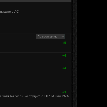
 пишите в ЛС.
+5
+4
+4
+3
ти хотя бы "если не трудно" с OGSM или РМА