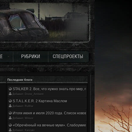
Е
РУБРИКИ
СПЕЦПРОЕКТЫ
Последние блоги
STALKER 2. Все, что нужно знать про мир, геймплей и сюжет | Разбор
Добавил: Drone_Ambient
S.T.A.L.K.E.R. 2 Картина Маслом
Добавил: RuWar
Итоги июня и июля 2020 года. Список нововведений
Добавил: Winsor
«Обречённый на вечные муки». Слабоумие и отвага
Добавил: Kanzaki