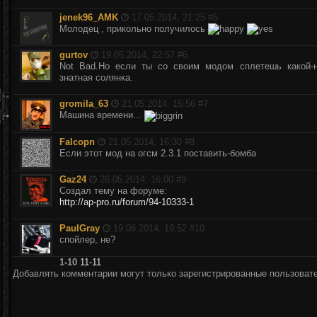
jenek96_AMK
17.05.2014, 21:25 #
5
Молодец , прикольно получилось
gurtov
19.05.2014, 22:57 #
6
Not Bad.Но если ты со своим модом сплетешь какой-н
знатная солянка.
gromila_63
21.05.2014, 15:56 #
7
Машина времени...
Falcopn
21.05.2014, 16:30 #
8
Если этот мод на огсм 2.3.1 поставить-бомба
Gaz24
26.05.2014, 16:00 #
9
Создал тему на форуме:
http://ap-pro.ru/forum/94-10333-1
PaulGray
19.06.2014, 19:52 #
10
спойлер, не?
1-10
11-11
Добавлять комментарии могут только зарегистрированные пользоват