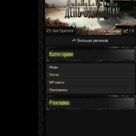
Зов Припяти
1.6
Больше релизов
Категории
Моды
Патчи
МР-карты
Программы
Реклама