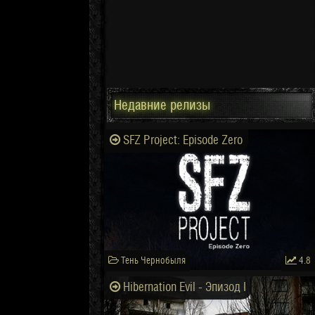
Недавние релизы
SFZ Project: Episode Zero
Тень Чернобыля
4.8
Hibernation Evil - Эпизод I