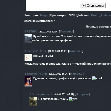
Категория
:
Моды
|
Просмотров
: 3292 |
Добавил
:
Drone_Ambien
Всего комментариев
:
4
Порядок вывода 
4
RETRIX
[
Материал
]
(22.02.2012 22:56)
Ну я б так не сказал. Это какбэ грамотная подборка шей
либо оригинальная графика)
3
medved152rus
[
Материал
]
(22.02.2012 19:22)
Гов.... а не мод
Когда смотриш в биновль или в оптический прицел появляю
1
Earthworm-Jim
[
Материал
]
(08.01.2012 15:26)
Судя по скринам, графика ещё хуже стала.
2
Drone_Ambient
[
Материал
]
(09.01.2012 05:32)
Ты сначала поиграй...