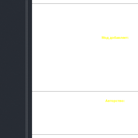
Это в основном окончательный шейдерный мод, который п
эффектов из разных шейдерных модов. Всё было безумн
улучшенную картинку. Эти шейдеры также дают уровень б
Sky4CE. Это означает, что нет абсолютно никаких графическ
по сравнению с другими шейдер-
Мод добавляет:
• Parallax Occlusion Mapping - Возвышения на
• Screen Space Ambient Occlusion (SSAO) - Г
• Depth of Field - Углубления в о
• Dynamic Depth of Field - Динамическая 
• Sun Shafts - Имитация солнечны
• Shadow Jittering - Дрожание 
• Saturation/Contrast Filter - Фильтр насыщ
• Custom Shadow Map Resolution - Таможенная тень 
• Forceable Motion Blur - Размыти
• Float32 2.0 - Улучшение производ
Авторство:
Sky4CE
- Parallax Occlusion Mapping, Screen Space Ambient Oc
Shafts
Meltac
- Dynamic Depth of Fie
L.U.R.K. Team
- Shadow Jittering, Saturation
Kingo64
- Custom Shadow Map Resolution, For
Float32 Team
- Float32 2.0[/spoi