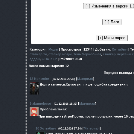
Категория
:
Моды
|
Просмотров
: 12344 |
Добавил
:
Хоттабыч
|
Те
сталкер тч
,
сталкер моды
,
Тень Чернобыля
,
сталкер мёртвый 
аддон
,
СТАЛКЕР
|
Рейтинг
:
0.0
/
0
Всего комментариев
:
12
Порядок вывода 
12
Kontroler
[
Материал
]
(24.12.2016 20:32)
Долго качается.Качаю зип пишет ошибка соеденения.
9
akumobuso
[
Материал
]
(01.12.2016 18:32)
Проблема такая:
При выходе из АгроПрома, после прогрузки, через 10 се
10
Хоттабыч
[
Материал
]
(05.12.2016 17:24)
Кинь лог вылета, у меня такого не было