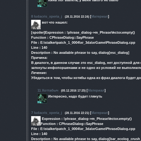
8
ludacris_xperia_j
[
Материал
]
(28.11.2016 22:24)
вот что нашел:
[spoiler]Expression : !phrase_dialog->m_PhraseVector.empty()
Function : CPhraseDialog::SayPhrase
File : E:\stalker\patch_1_0004\xr_3da\xrGame\PhraseDialog.cpp
Line : 140
Description : No available phrase to say, dialog[esc_dialog]
Причина:
В диалоге, в данном случае это esc_dialog, нет доступной дл
заткнуты инфопоршенами и не одно из условий не выполнило
Лечение:
Убедиться в том, чтобы хотябы одна из фраз диалога будет дос
11
Хоттабыч
[
Материал
]
(05.12.2016 17:25)
Интересно, надо будет глянуть
7
ludacris_xperia_j
[
Материал
]
(28.11.2016 22:21)
Expression : !phrase_dialog->m_PhraseVector.empty()
Function : CPhraseDialog::SayPhrase
File : E:\stalker\patch_1_0004\xr_3da\xrGame\PhraseDialog.cpp
Line : 140
Description : No available phrase to say, dialog[bar_ecolog_crush