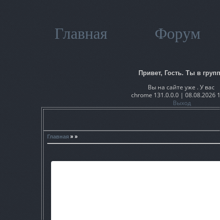
Главная
Форум
Привет, Гость. Ты в групп
Вы на сайте уже . У вас
chrome 131.0.0.0 | 08.08.2026 
Выход
Главная
» »
Название: S.T.A.L.K.E.R. - Тень Чернобыл
Год выхода: 2016
Жанр: Action, Shooter, RPG
Тип издания: Неофициальное и
Разработчик: Хоттабыч. Основано на лец
Издатель: Хоттабыч. Основано на лецен