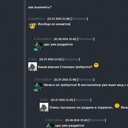
как вылечить?
4
onabiozx
[
Материал
]
(31.07.2016 21:48)
Вообще не качается(
6
Хоттабыч
[
Материал
]
(01.08.2016 15:42)
щас уже раздаётся
1
Unc
[
Материал
]
(31.07.2016 21:02)
Какая версия Сталкера требуется?
2
Хоттабыч
[
Материал
]
(31.07.2016 21:08)
Ничего не требуется! В инсталлятор уже вшит мод с
3
Unc
[
Материал
]
(31.07.2016 21:25)
Очень пустынно по раздаче в торренте..
Може
5
Хоттабыч
[
Материал
]
(01.08.2016 15:42)
щас уже раздаётся