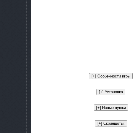
Язык интерфейса: Русски
Лекарство: Не требуется
Платформа: PC
Системные требования:• Операционная система: Microsof
• Процессор: Intel Pentium IV 2.0 GHz / AMD
• Оперативная память: 512 MB /
• Видеокарта: nVidia GeForce 5700 / ATI Rad
• Звуковая карта: Звуковое устройство, совмес
• Свободное место на жёстком диск
Описание: Этот мод весьма неплохой способ е
ВНИМАНИЕ! Это лишь тестовая версия! Поэтому почти с сам
предметы, добавленные в игру. Так же сил