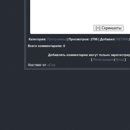
- механизма перехода игровых существ из режима online в р
на данной стадии эта система не была отлажена, билд отл
вылетая приблизительно через 3-5 минут после запуска
корректирующие настройки A-Life и, соответственно, п
Категория
:
Программы
|
Просмотров
: 2706 |
Добавил
:
RETRIX
Всего комментариев
:
0
Добавлять комментарии могут только зарегистри
[
Регистрация
|
Вход
]
Хостинг от
uCoz