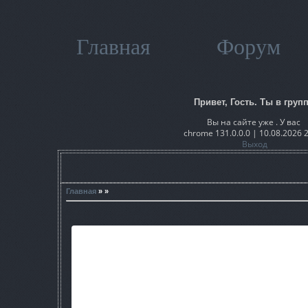
Главная
Форум
Привет, Гость. Ты в групп
Вы на сайте уже . У вас
chrome 131.0.0.0 | 10.08.2026 
Выход
Главная
» »
Фактически, ничем не отличается от своего предшественни
Представлены «Генераторы», Подземная лаборатория, Заво
локаций. Интересна и лаборатория, т.к. в данном виде она т
Страшное место.
Сборка была создана для тестирования самых первых наработ