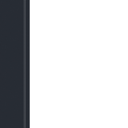
Мод работает только на версии S.T.A.L.K.E.R.:
Мод работе только с directX 1
Мод не совместим с другими м
Перед тем как установить мод нужно удалить папку gameda
Описание:
Все направлено на улучшение таких факторов как: графика,
процесс и искусственный интел
"Remastered" - это компиляция из следую
Arsenal Overhaul 3 - мод включает в себя более 100 видов 
боеприпасов и 6 новых костюмов. Все модели выполнены 
полностью переработаны и каждый вид оружия пол
Reborn monsters - новая живность в зоне, изломы, кошки,
Новая графика - Absolute Nature 3 + гибрид Atmosf
Многие текстуры добавлены из misery и других мод
Cистемные требования :
Операционная система: Windows 
Процессор: intel core 2 quad q9650 3GHZ или AMD
Видеокарта: AMD HD 7850 2GB или nv