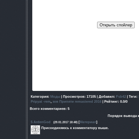
Оперативная память: 6GB
Есть Повелитель зоны .
Если вам не понравилась яркая цветовая гамма то скачай
картинку менее насыщени
скинуть папку bin в папку с иг
Благодарности слать сюд
WebMoney
R727489015476
Z261462202452
яндекс деньги 410013680108
Категория
:
Моды
|
Просмотров
: 17105 |
Добавил
:
Fsb42
|
Теги
:
Pripyat -rem
,
зов Припяти remastered 2016
|
Рейтинг
:
0.0
/
0
Всего комментариев
:
5
Порядок вывода 
5
ArdenGod
[
Материал
]
(29.01.2017 18:48)
Присоединяюсь к комментатору выше.