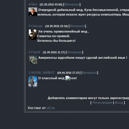
4
Nhil
[
Материал
]
(31.05.2016 03:00)
Очередной дебильный мод. Куча бессмысленной, отвра
зеленью, которая нехило жрет ресурсы компьютера. Меша
3
Сапсан
[
Материал
]
(16.05.2016 23:16)
Уж очень прямоленейный мод .
Сюжетка по-прямой.
Хотелось-бы большего!
2
Fsb42
[
Материал
]
(11.05.2016 11:17)
Америкосы задолбали пишут сделай английский язык !
1
NOOB_SAIBOT
[
Материал
]
(04.04.2016 17:37)
О классный мод
Добавлять комментарии могут только зарегистри
[
Регистрация
|
Вход
]
Хостинг от
uCoz