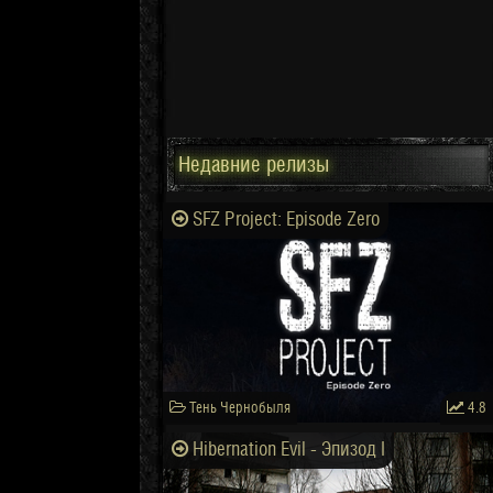
Недавние релизы
SFZ Project: Episode Zero
Тень Чернобыля
4.8
Hibernation Evil - Эпизод I