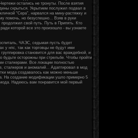
 Чертежи остались не тронуты. После взятия
ждены скрыться. Укрытием послужил подвал в
кличкой "Сера", нарвался на мину-растяжку и
у помочь, но безуспешно... Взяв в руки
у продолжил свой путь. Путь в Припять. Кто
ради которой все это произошло - вы узнаете
оспиталь, ЧАЭС, седьмая пусть будет
х у нпс, так как торговцы не будут ими
я группировка становится для вас враждебной, и
то будьте осторожны при стрельбе. Чтобы пройти
ми сталкерами. Все локации полностью
, сталкеров и аномалий... Адаптировал в мод
ботки мода создавалось как можно меньше
на. На создание модификации ушло примерно 5
 мода. Надеюсь вам понравится мой первый