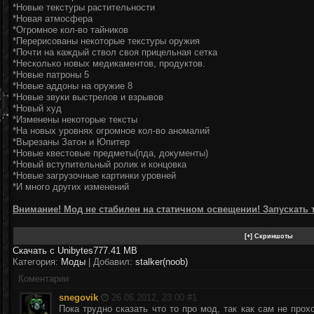
*Новые текстуры растительности
*Новая атмосфера
*Огромное кол-во тайников
*Перерисованы некоторые текстуры оружия
*Почти на каждый ствол своя прицельная сетка
*Несколько новых медикаментов, продуктов.
*Новые патроны 5
*Новые аддоны на оружие 8
*Новые звуки выстрелов и взрывов
*Новый худ
*Изменены некоторые тексты
*На новых уровнях огромное кол-во аномалий
*Вырезаны Затон и Юпитер
*Новые квестовые предметы(пда, документы)
*Новый вступительный ролик и концовка
*Новые загрузочные картинки уровней
*И много других изменений
Внимание! Мод не стабилен на статичном освещении! Запускать то
Скачать с Unibytes
777.41 MB
Категория:
Моды
| Добавил:
stalker(noob)
Коментарии
snegovik
26.06.2012, 23:00 #
1
Пока трудно сказать что то про мод, так как сам не про