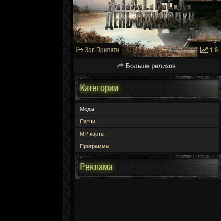
Зов Припяти
1.6
Больше релизов
Категории
Моды
Патчи
МР-карты
Программы
Реклама