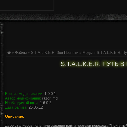
»
Файлы
»
S.T.A.L.K.E.R. Зов Припяти
»
Моды
»
S.T.A.L.K.E.R. П
S.T.A.L.K.E.R. ПУТЬ 
Версия модификации:
1.0.0.1
Автор модификации:
razor_md
Необходимый патч:
1.6.0.2
Дата релиза:
26.06.12
Описание:
Двое сталкеров получили задание найти чертежи перехода "Припять-Ч