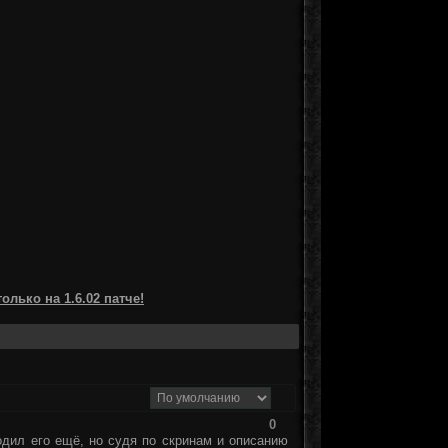
лько на 1.6.02 патче!
0
ходил его ещё, но судя по скринам и описанию