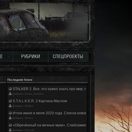
Е
РУБРИКИ
СПЕЦПРОЕКТЫ
Последние блоги
STALKER 2. Все, что нужно знать про мир, геймплей и сюжет | Разбор
Добавил: Drone_Ambient
S.T.A.L.K.E.R. 2 Картина Маслом
Добавил: RuWar
Итоги июня и июля 2020 года. Список нововведений
Добавил: Winsor
«Обречённый на вечные муки». Слабоумие и отвага
Добавил: Kanzaki