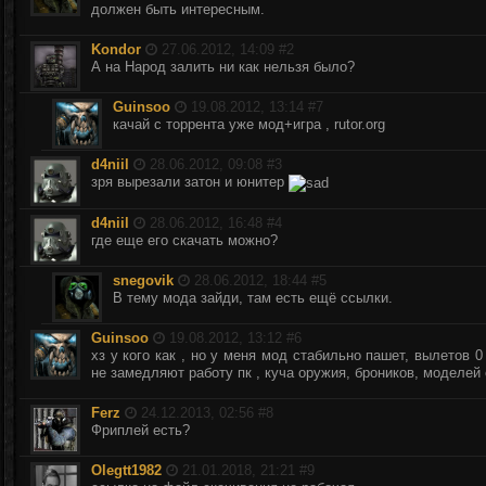
должен быть интересным.
Kondor
27.06.2012, 14:09 #
2
А на Народ залить ни как нельзя было?
Guinsoo
19.08.2012, 13:14 #
7
качай с торрента уже мод+игра , rutor.org
d4niil
28.06.2012, 09:08 #
3
зря вырезали затон и юнитер
d4niil
28.06.2012, 16:48 #
4
где еще его скачать можно?
snegovik
28.06.2012, 18:44 #
5
В тему мода зайди, там есть ещё ссылки.
Guinsoo
19.08.2012, 13:12 #
6
хз у кого как , но у меня мод стабильно пашет, вылетов 0
не замедляют работу пк , куча оружия, броников, моделей
Ferz
24.12.2013, 02:56 #
8
Фриплей есть?
Olegtt1982
21.01.2018, 21:21 #
9