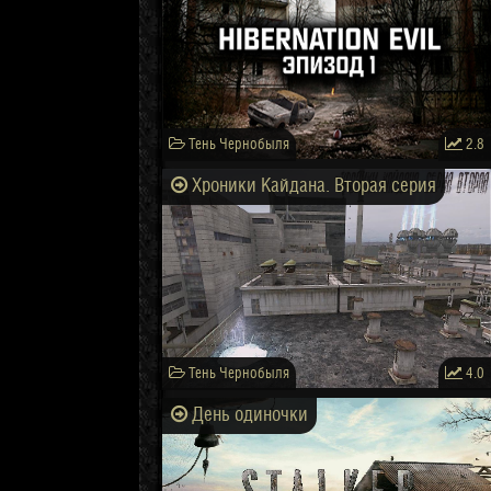
Тень Чернобыля
2.8
Хроники Кайдана. Вторая серия
Тень Чернобыля
4.0
День одиночки