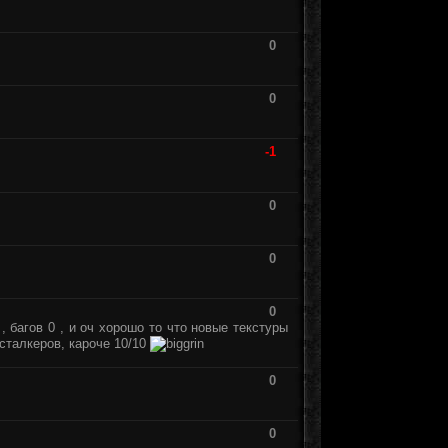
0
0
-1
0
0
0
 , багов 0 , и оч хорошо то что новые текстуры
 сталкеров, кароче 10/10
0
0