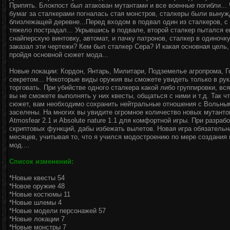
Припять. Блокпост был атакован мутантами и все военные погибли...
бумаг за сталкерами погналась стая монстров, сталкеры были выну
близлежащей деревне...Перед входом в подвал один из сталкеров, с 
тяжело пострадал... Укрывшись в подвале, второй сталкер пытался ем
снайперскую винтовку, автомат, и пачку патронов, сталкер в одиночк
заказал эти чертежи? Кем был сталкер Сера? И какая основная цель, 
пройдя основной сюжет мода...
Новые локации: Кордон, Янтарь, Милитари, Подземелье агропрома, Г
секретом... Некоторые виды оружия вы сможете увидеть только в рука
торговать. При убийстве одного сталкера какой либо группировки, вс
вы не сможете выполнять у них квесты, общаться с ними и т.д. Так ч
сюжет, вам необходимо сохранить нейтральные отношения с Вольны
заселены. На многих вы увидите огромное количество новых мутантов
Atmosfear 2.1 и Absolute nature 1.1 для комфортной игры. При разра
скриптовых функций, дабы избежать вылетов. Новая игра обязатель
месяцев, учитывая то, что я учился модостроению по мере создания
мод....
Список изменений:
*Новые квесты 54
*Новое оружие 48
*Новые костюмы 11
*Новые шлемы 4
*Новые модели персонажей 57
*Новые локации 7
*Новые монстры 7