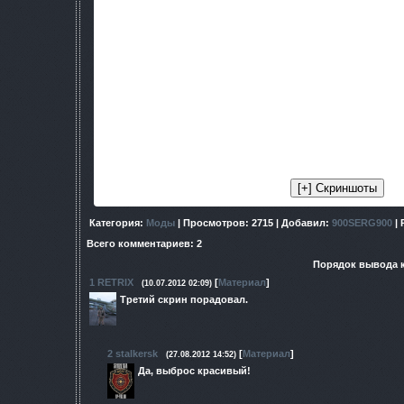
7) [PROTOTYPE] - модель ак101 "
8) SubZero_MK - модель SVD r
9) Bak - Эффект плохого самочувствия, Эффект ранения, эф
покачивания во время стрел
10) NeilMc - бампы асфальта и 
11)OGSM weapon pack - модель "
12)modern mod - модель benell
13) !!! Сromm Сruac - AtmosFe
Особую благодарность адресую Болотову Николаю(GeJorge
непосильных трудов гибрид бы не состоялся. Низкий
Категория
:
Моды
|
Просмотров
: 2715 |
Добавил
:
900SERG900
|
Всего комментариев
:
2
Порядок вывода 
1
RETRIX
[
Материал
]
(10.07.2012 02:09)
Третий скрин порадовал.
2
stalkersk
[
Материал
]
(27.08.2012 14:52)
Да, выброс красивый!