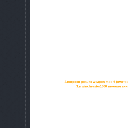
пистолетов и снайперских винтовок. Для большей реалис
импульсов примерно в 10 раз (особенно у снайп. винтов
обрезов.
Внедрил эффект покачивания экрана во врем
Исправил эффект покачивания во время стрельбы у 
Отредактировал анимации смерти NPC. Теперь они похож
смерти карёжатся и медленно сползают на землю. Во в
напоминает некий эффект катопульты, а не простое выта
Заменил следущие модели ору
*ФАнфалл -> ак101 "ГИБРИД" с кол
*ак74 "ПАСИФИК" -> ак74 "МЕТРО
*БМ16 full -> бенелли м3
*xm8 -> вихрь
*СВД "ТИГР" -> М76 "ЗАСТАВ
*СВД -> СВД правосторонн
Добавил и переозвучил множество анимаций, а именно: 1.
перезарядку, вытаскивание и пр
2.встроен gosuke weapon mod 6 (смотри
3.в wincheaster1300 заменил ан
Поменял модель альфовцев(кроме команд
Интегрирован погодный мод AtmosFear 3. Погодные и конс
свой вкус: погода стала более солнечная и туманная, а 
автоматически делается более светлым и естественным,
AtmosFear3. Переделан дождь. Заменены все его текстуры 
намокания поверхностей во время дождя на DirectX9. Увел
время восходов и закатов.
Новое главное меню. Сделано специально для [SGM+APv].
текстуры из SGM mod. Кусты и трава из absolute nature 2 + 