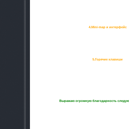
просветы в текстурах прицельных сеток. Добавлены бол
Переделан пси-выброс. Заменены партиклы и звук. Автор 
режиму "СТАТИЧНОЕ ОСВЕЩЕНИЕ" или R1. Действовал по п
многие текстуры, которые отлично смотрятся на r2 и r3 пр
т.д.).
4.Mini-map и интерфейс
Значительно переделан HUD. Добавлены компас и часы. П
Подкорректированы "пиксельные" 
Все модули худа из SGM mod переделаны и отстилизованы 
Внедрены следущие эффекты от Bak: эффект плохого самоч
попадания по игроку.
5.Горячие клавиши
Теперь блум легко переключать. Зайдите в главное меню 
1(num1), для отключения - 0(num0)
Заменил большенство звуков оружия на реалистичные. 
рикошета и материалов. Отключен звук детектин
Отредактированы конфиги собак и кабанов. Теперь они уми
NPC стали более меткими, но и менее стойкими к п
Оптимизированы префэтч, спавн и множе
Выражаю огромную благодарность следу
1) nembooz - Sound Supreme 
2) sin - SVD anims
3) majordolgar - модель M-76 Zastava, 
4) Gosuke - gosuke weapon mod 6, 
5) KingFriday - модель и анимации Wi
6) SIMBIOT - модель AK-74M Met