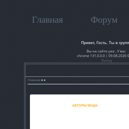
Главная
Форум
Привет, Гость. Ты в групп
Вы на сайте уже . У вас
chrome 131.0.0.0 | 09.08.2026 
Выход
Главная
» »
АВТОРЫ МОДА:
N.E.M.E.S.I.S.,KIN5
Мод являеться портом некоторых фишек из MODERN 
P.S.Вылетов быть не должн