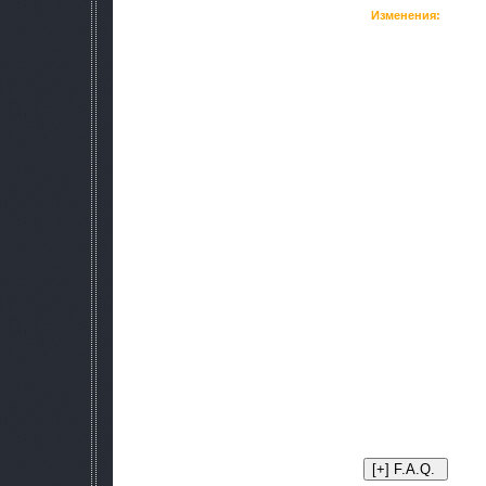
Изменения:
1.Заменены практически все модели оружия и доб
2.Заменены звуки оружия.
3.Заменены иконки оружия
4.Заменены некоторые проду
5.Изменены названия оружия на р
6.Оружие на базах не убирает
7.ТТХ оружия подведены к реальным
8.Изменены характеристики боеприпас
9.Заменены прицельные сетки прицело
10.NO_INTRO FIX
11.Добавлены АК-47,Бенелли 
12.Добавлены новые эффекты аномалий 
13.Добавлены новые боеприп
14.ГГ теперь не так быстро бегает и чуть ч
15.Изменены характеристика артефактов.(
16.Динамический худ противогазов
17.Добавлен вид от третьего лица.Можно на
18.Исправлен визуал экзоскелета и банд
Информация:поскольку это тестовая версия мода которую 
толком не поиграв в зов припяти,то изменений мало и в да
Отличия мода от предыдущей версии:исправлена икон
АК-47,пофиксен вылет из за уникального АКС-74У и