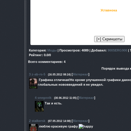
Уставнока
.
Скопировать папку gamedata в корень 
P.S.Если у вас стоит какой либо мод то нужно его удали
меня не беспокоить.Если вы поставили на мой мод ещё ч
гаранитрую.
Категория
:
Моды
|
Просмотров
: 4089 |
Добавил
:
900SERG900
|
Рейтинг
:
0.0
/
0
Всего комментариев
:
4
Порядок вывода 
3
z-ab-rs-5
[
Материал
]
(16.05.2012 08:24)
Графика отличная!Но кроме улучшенной графики данно
глобальных нововведений я не увидел.
4
snegovik
[
Материал
]
(30.06.2012 11:05)
Так и есть.
2
stalkersk
[
Материал
]
(07.05.2012 14:08)
люблю красивую графу