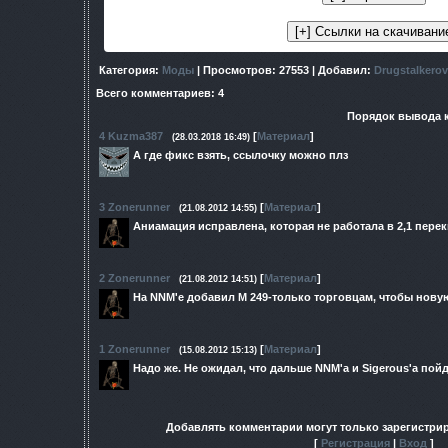
Категория
:
Моды
|
Просмотров
: 27553 |
Добавил
:
Drugstalkerov
Всего комментариев
:
4
Порядок вывода 
4
Kuzma387
[
Материал
]
(28.03.2018 16:49)
А где фикс взять, ссылочку можно плз
3
Zonerunner
[
Материал
]
(21.08.2012 14:55)
Аниамация исправлена, которая не работала в 2,1 перек
2
Zonerunner
[
Материал
]
(21.08.2012 14:51)
На NNM'e добавил М 249-только торговцам, чтобы новую
1
Zonerunner
[
Материал
]
(15.08.2012 15:13)
Надо же. Не ожидал, что дальше NNM'a и Sigerous'a пойд
Добавлять комментарии могут только зарегистри
[
Регистрация
|
Вход
]