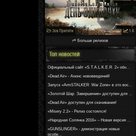
Зов Припяти
1.6
Больше релизов
Топ новостей
Официальный сайт «S.T.A.L.K.E.R. 2» обн...
«Dead Air» - Анонс нововведений!
Запуск «ArmSTALKER: War Zone» в это вос...
«Золотой Шар. Завершение» доступен для ...
«Dead Air» доступен для скачивания!
«Misery 2.2» - Релиз состоялся!
«Народная Солянка 2016» – Новая версия ...
«GUNSLINGER» - демонстрация новых
особе...