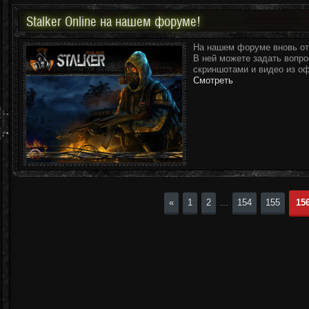
Stalker Online на нашем форуме!
На нашем форуме вновь от
В ней можете задать вопро
скриншотами и видео из о
Смотреть
«
1
2
...
154
155
15