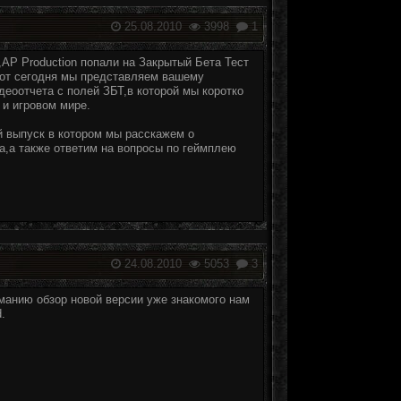
25.08.2010
3998
1
AP Production попали на Закрытый Бета Тест
вот сегодня мы представляем вашему
еоотчета с полей ЗБТ,в которой мы коротко
 и игровом мире.
й выпуск в котором мы расскажем о
а,а также ответим на вопросы по геймплею
24.08.2010
5053
3
анию обзор новой версии уже знакомого нам
.