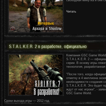
свободная минутка и они с
Читать
S.T.A.L.K.E.R. 2 в разработке, официально
Компания GSC Game World 
S.T.A.L.K.E.R. 2 — офици
серии. В основу игры ляж
технология, разработанная
"После того, когда офици
отметку в 4 миллиона экзе
необходимости создания с
S.T.A.L.K.E.R. Это будет 
ждут от нас игроки", - зая
GSC Game World.
Сроки выхода игры — 2012 год.