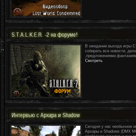
S.T.A.L.K.E.R. -2 на форуме!
В ожидании выхода игры С
собирать все новости, дел
,предложениями,фантазиям
Смотреть
Интервью с Архара и Shadow
Сегодня у нас необычное и
Архары и Shadows (DMX M