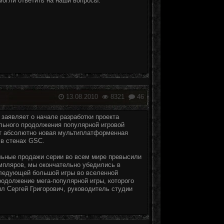
могли ответить на наши вопросы.
13.08.2010
8321
46
заявляет о начале разработки проекта
ального продолжения популярной игровой
ет абсолютно новая мультиплатформенная
 в стенах GSC.
альные продажи серии во всем мире превысили
мпляров, мы окончательно убедились в
ледующей большой игры во вселенной
продолжение мега-популярной игры, которого
вил Сергей Григорович, руководитель студии