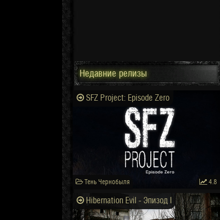
Недавние релизы
SFZ Project: Episode Zero
Тень Чернобыля
4.8
Hibernation Evil - Эпизод I