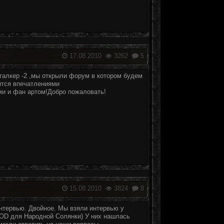
17.08.2010
3262
5
талкер -2 ,мы открыли форум в котором будем
ится впечатлениями
и и фан артом!Добро пожаловать!
15.08.2010
3824
8
нтервью. Двойное. Мы взяли интервью у
OD для Народной Солянки) У них нашлась