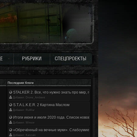
Е
РУБРИКИ
СПЕЦПРОЕКТЫ
Последние блоги
STALKER 2. Все, что нужно знать про мир, геймплей и сюжет | Разбор
Добавил: Drone_Ambient
S.T.A.L.K.E.R. 2 Картина Маслом
Добавил: RuWar
Итоги июня и июля 2020 года. Список нововведений
Добавил: Winsor
«Обречённый на вечные муки». Слабоумие и отвага
Добавил: Kanzaki