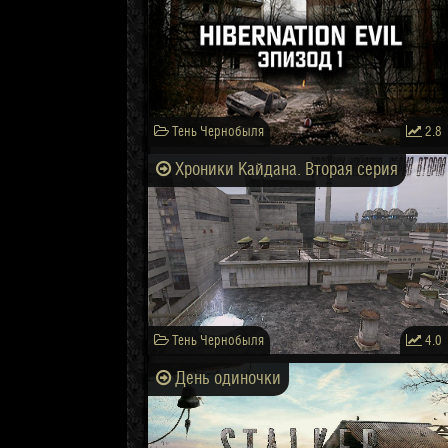
Тень Чернобыля
2.8
Хроники Кайдана. Вторая серия
Тень Чернобыля
4.0
День одиночки