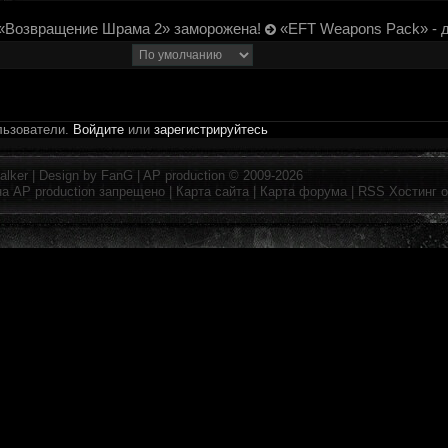
«Возвращение Шрама 2» заморожена!
«EFT Weapons Pack» - 
льзователи.
Войдите
или
зарегистрируйтесь
alker
| Design by
FanG
|
AP production
© 2009-2026
на
AP production
запрещено |
Карта сайта
|
Карта форума
|
RSS
Хостинг 