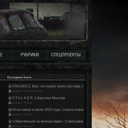
Е
РУБРИКИ
СПЕЦПРОЕКТЫ
Последние блоги
STALKER 2. Все, что нужно знать про мир, геймплей и сюжет | Разбор
Добавил: Drone_Ambient
S.T.A.L.K.E.R. 2 Картина Маслом
Добавил: RuWar
Итоги июня и июля 2020 года. Список нововведений
Добавил: Winsor
«Обречённый на вечные муки». Слабоумие и отвага
Добавил: Kanzaki