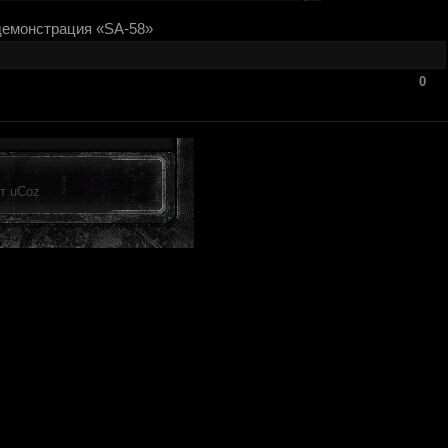
демонстрация «SA-58»
0
от
uCoz