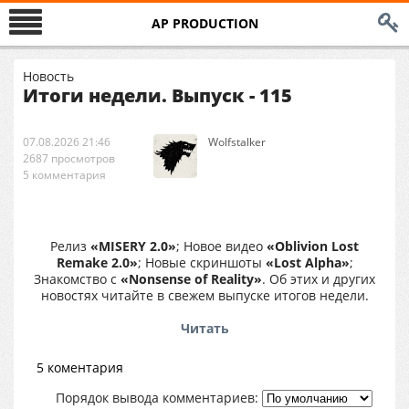
AP PRODUCTION
Новость
Итоги недели. Выпуск - 115
07.08.2026 21:46
Wolfstalker
2687 просмотров
5 комментария
Релиз
«MISERY 2.0»
; Новое видео
«Oblivion Lost
Remake 2.0»
; Новые скриншоты
«Lost Alpha»
;
Знакомство с
«Nonsense of Reality»
. Об этих и других
новостях читайте в свежем выпуске итогов недели.
Читать
5 коментария
Порядок вывода комментариев: