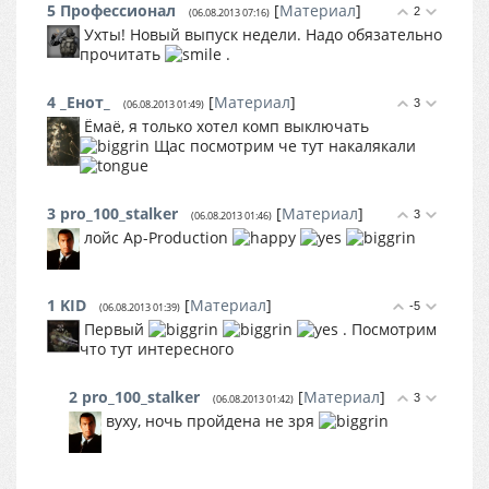
5
Профессионал
[
Материал
]
2
(06.08.2013 07:16)
Ухты! Новый выпуск недели. Надо обязательно
прочитать
.
4
_Енот_
[
Материал
]
3
(06.08.2013 01:49)
Ёмаё, я только хотел комп выключать
Щас посмотрим че тут накалякали
3
pro_100_stalker
[
Материал
]
3
(06.08.2013 01:46)
лойс Ap-Production
1
KID
[
Материал
]
-5
(06.08.2013 01:39)
Первый
. Посмотрим
что тут интересного
2
pro_100_stalker
[
Материал
]
3
(06.08.2013 01:42)
вуху, ночь пройдена не зря