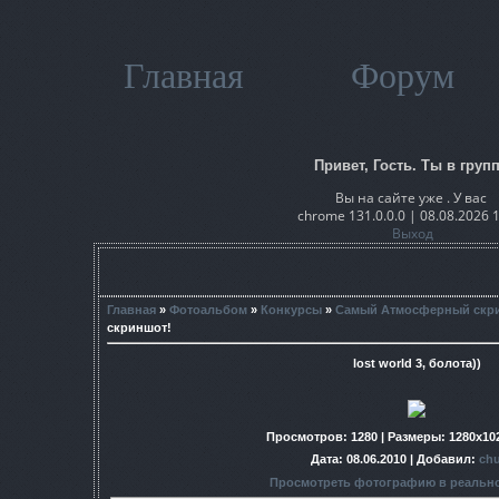
Главная
Форум
Привет, Гость. Ты в групп
Вы на сайте уже . У вас
chrome 131.0.0.0 | 08.08.2026 
Выход
Главная
»
Фотоальбом
»
Конкурсы
»
Самый Атмосферный скр
скриншот!
lost world 3, болота))
Просмотров
: 1280 |
Размеры
: 1280x10
Дата
: 08.06.2010 |
Добавил
:
chu
Просмотреть фотографию в реальн