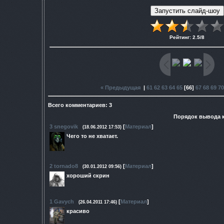
Рейтинг
:
2.5
/
8
« Предыдущая
|
61
62
63
64
65
[
66
]
67
68
69
70
Всего комментариев
:
3
Порядок вывода 
3
snegovik
[
Материал
]
(18.06.2012 17:53)
Чего то не хватает.
2
tornado8
[
Материал
]
(30.01.2012 09:56)
хороший скрин
1
Gavych
[
Материал
]
(26.04.2011 17:46)
красиво