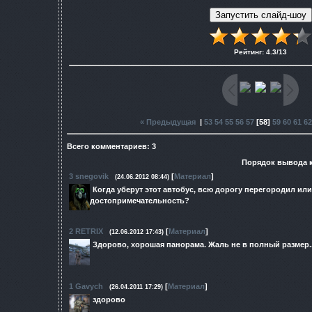
Рейтинг
:
4.3
/
13
« Предыдущая
|
53
54
55
56
57
[
58
]
59
60
61
62
Всего комментариев
:
3
Порядок вывода 
3
snegovik
[
Материал
]
(24.06.2012 08:44)
Когда уберут этот автобус, всю дорогу перегородил или
достопримечательность?
2
RETRIX
[
Материал
]
(12.06.2012 17:43)
Здорово, хорошая панорама. Жаль не в полный размер..
1
Gavych
[
Материал
]
(26.04.2011 17:29)
здорово