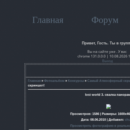
Главная
Форум
Привет, Гость. Ты в групп
Вы на сайте уже . У вас
chrome 131.0.0.0 | 10.08.2026 
Выход
Главная
»
Фотоальбом
»
Конкурсы
»
Самый Атмосферный скр
скриншот!
lost world 3. свалка панора
Просмотров
: 1586 |
Размеры
: 1600x4
Дата
: 08.06.2010 |
Добавил
:
chu
Просмотреть фотографию в реальн