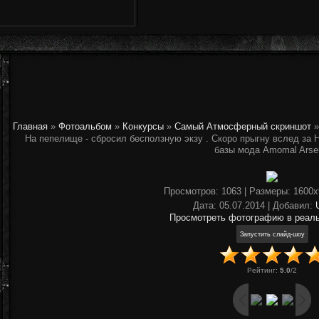
Главная
»
Фотоальбом
»
Конкурсы
»
Самый Атмосферный скриншот
»
На пепелище - сбросил бесползную экзу . Скоро прыгну вслед за 
базы мода Amomal Arse
Просмотров
: 1063 |
Размеры
: 1600
Дата
: 05.07.2014 |
Добавил
:
Просмотреть фотографию в реал
Рейтинг
:
5.0
/
2