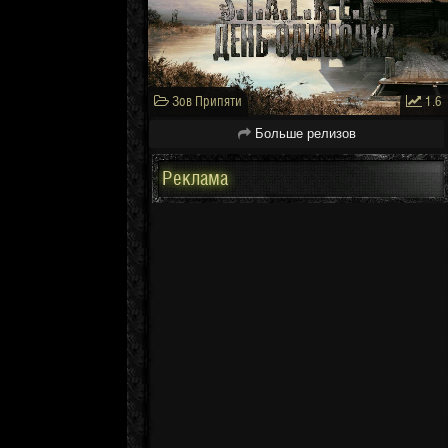
Зов Припяти
1.6
Больше релизов
Реклама