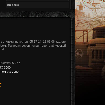
Все блоги
 ss_Администратор_05-17-14_12-05-06_(zaton)
Ноем. Тестовая версия скриптово-графической
nal
x900px/895.2Kb
UX-3000
ьном размере