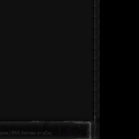
рума
|
RSS
Хостинг от
uCoz