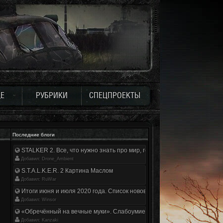
Е
РУБРИКИ
СПЕЦПРОЕКТЫ
Последние блоги
STALKER 2. Все, что нужно знать про мир, геймплей и сюжет | Разбор
Добавил: Drone_Ambient
S.T.A.L.K.E.R. 2 Картина Маслом
Добавил: RuWar
Итоги июня и июля 2020 года. Список нововведений
Добавил: Winsor
«Обречённый на вечные муки». Слабоумие и отвага
Добавил: Kanzaki