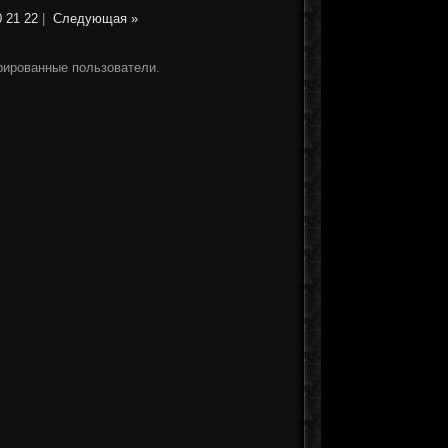
0
21
22
|
Следующая »
рированные пользователи.
]