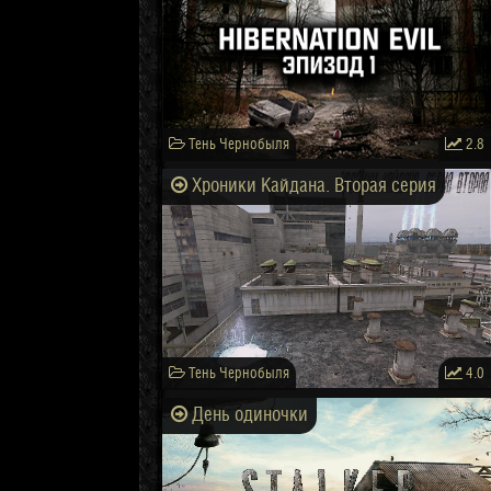
Тень Чернобыля
2.8
Хроники Кайдана. Вторая серия
Тень Чернобыля
4.0
День одиночки