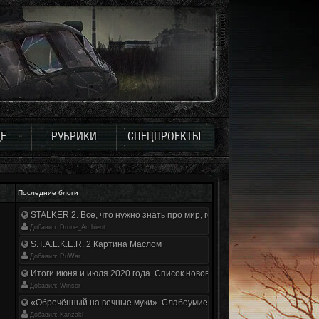
Е
РУБРИКИ
СПЕЦПРОЕКТЫ
Последние блоги
STALKER 2. Все, что нужно знать про мир, геймплей и сюжет | Разбор
Добавил: Drone_Ambient
S.T.A.L.K.E.R. 2 Картина Маслом
Добавил: RuWar
Итоги июня и июля 2020 года. Список нововведений
Добавил: Winsor
«Обречённый на вечные муки». Слабоумие и отвага
Добавил: Kanzaki