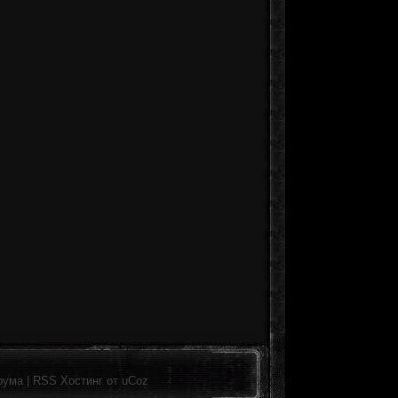
рума
|
RSS
Хостинг от
uCoz