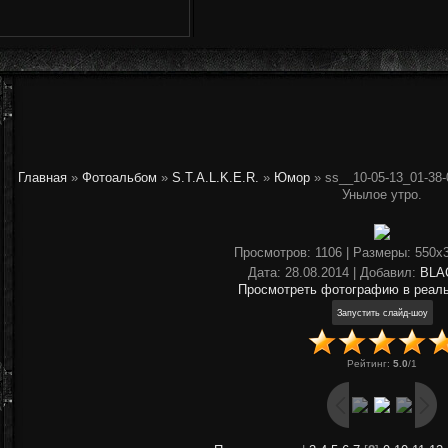
Главная
»
Фотоальбом
»
S.T.A.L.K.E.R.
»
Юмор
» ss__10-05-13_01-38-
Унылое утро.
Просмотров
: 1106 |
Размеры
: 550x
Дата
: 28.08.2014 |
Добавил
:
BLA
Просмотреть фотографию в реал
Рейтинг
:
5.0
/
1