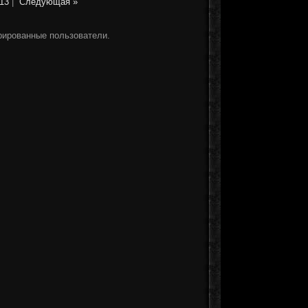
13
|
Следующая »
рированные пользователи.
]