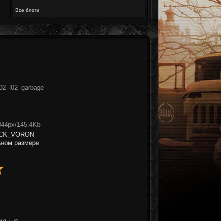
Все блоги
02_l02_garbage
344px/145.4Kb
CK_VORON
ьном размере