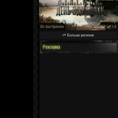
Зов Припяти
1.6
Больше релизов
Реклама