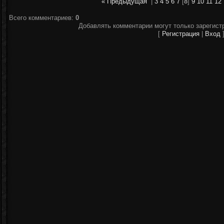
« Предыдущая
|
3
4
5
6
7
[
8
]
9
10
11
12
Всего комментариев
:
0
Добавлять комментарии могут только зарегист
[
Регистрация
|
Вход