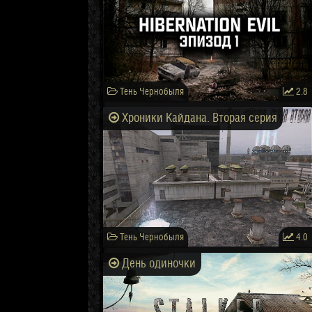
Тень Чернобыля
2.8
Хроники Кайдана. Вторая серия
Тень Чернобыля
4.0
День одиночки