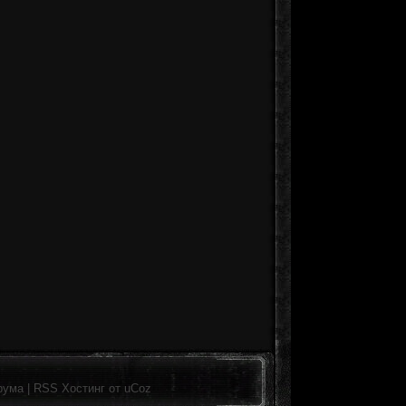
рума
|
RSS
Хостинг от
uCoz