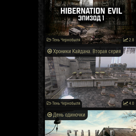
Тень Чернобыля
2.8
Хроники Кайдана. Вторая серия
Тень Чернобыля
4.0
День одиночки