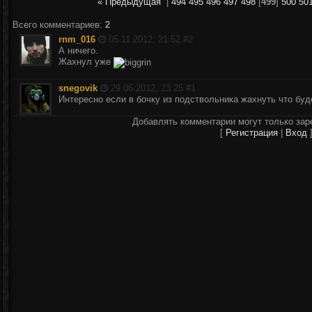
« Предыдущая
|
494
495
496
497
498
[
499
]
500
50
Всего комментариев
:
2
rnm_016
05.11.2012, 21:52 #
2
А ничего.
Жахнул уже
snegovik
29.06.2012, 23:25 #
1
Интересно если в бочку из подствольника жахнуть что бу
Добавлять комментарии могут только зар
[
Регистрация
|
Вход