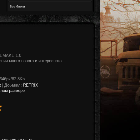
Все блоги
 REMAKE 1.0
ении много нового и интересного.
x646px/82.8Kb
t
|
Добавил
:
RETRIX
ьном размере