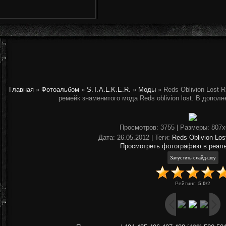
Главная
»
Фотоальбом
»
S.T.A.L.K.E.R.
»
Моды
» Reds Oblivion Lost
ремейк знаменитого мода Reds oblivion lost. В дополн
Просмотров
: 3755 |
Размеры
: 807
Дата
: 26.05.2012 |
Теги
:
Reds Oblivion Los
Просмотреть фотографию в реал
Рейтинг
:
5.0
/
2