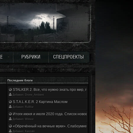
Е
РУБРИКИ
СПЕЦПРОЕКТЫ
Последние блоги
STALKER 2. Все, что нужно знать про мир, геймплей и сюжет | Разбор
Добавил: Drone_Ambient
S.T.A.L.K.E.R. 2 Картина Маслом
Добавил: RuWar
Итоги июня и июля 2020 года. Список нововведений
Добавил: Winsor
«Обречённый на вечные муки». Слабоумие и отвага
Добавил: Kanzaki