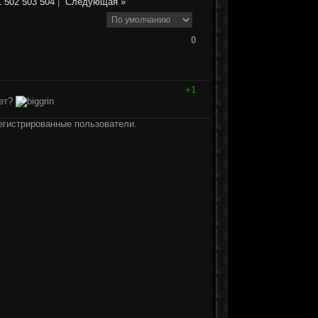
1
502
503
504
|
Следующая »
0
+1
дет?
егистрированные пользователи.
]