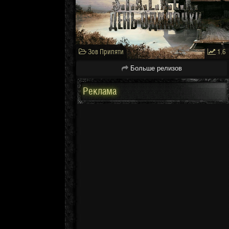
Зов Припяти
1.6
Больше релизов
Реклама