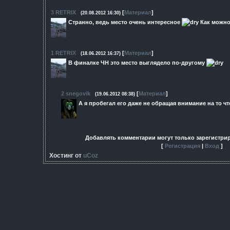
3
RETRIX
[
Материал
]
(20.08.2012 16:30)
Странно, ведь место очень интересное
Как можно
1
RETRIX
[
Материал
]
(18.06.2012 16:37)
В финалке ЧН это место выглядело по-другому
2
snegovik
[
Материал
]
(19.06.2012 08:38)
А я пробегал его даже не обращая внимание на то ч
Добавлять комментарии могут только зарегистри
[
Регистрация
|
Вход
]
Хостинг от
uCoz