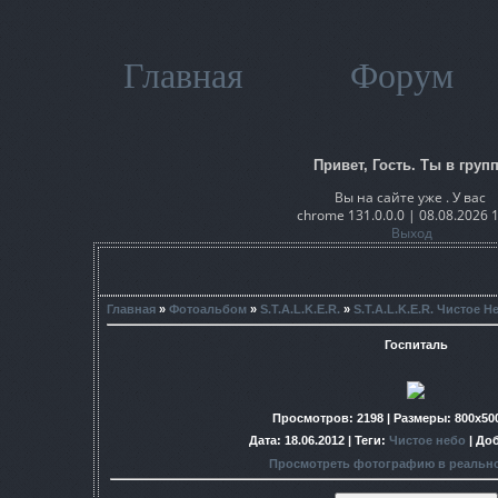
Главная
Форум
Привет, Гость. Ты в групп
Вы на сайте уже . У вас
chrome 131.0.0.0 | 08.08.2026 
Выход
Главная
»
Фотоальбом
»
S.T.A.L.K.E.R.
»
S.T.A.L.K.E.R. Чистое Н
Госпиталь
Просмотров
: 2198 |
Размеры
: 800x50
Дата
: 18.06.2012 |
Теги
:
Чистое небо
|
До
Просмотреть фотографию в реальн