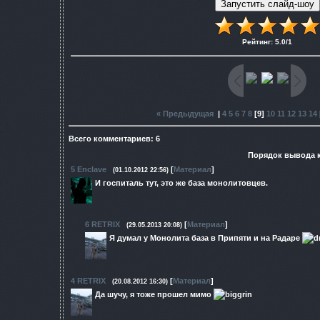
Рейтинг
:
5.0
/
1
« Предыдущая
|
4
5
6
7
8
[
9
]
10
11
12
13
14
Всего комментариев
:
6
Порядок вывода 
5
Enclave
[
Материал
]
(01.10.2012 22:56)
И госпиталь тут, это же база монолитовцев.
6
RETRIX
[
Материал
]
(29.05.2013 20:08)
Я думал у Монолита база в Припяти и на Радаре
4
RETRIX
[
Материал
]
(20.08.2012 16:30)
Да шучу, я тоже прошел мимо