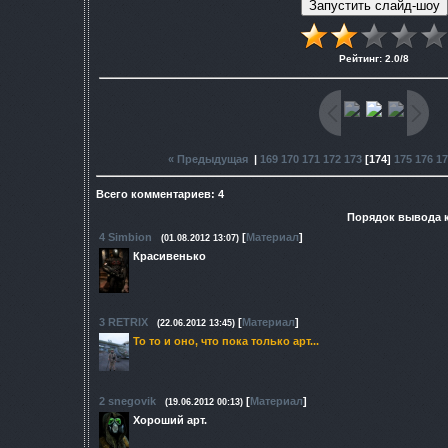
Рейтинг
:
2.0
/
8
« Предыдущая
|
169
170
171
172
173
[
174
]
175
176
17
Всего комментариев
:
4
Порядок вывода 
4
Simbion
[
Материал
]
(01.08.2012 13:07)
Красивенько
3
RETRIX
[
Материал
]
(22.06.2012 13:45)
То то и оно, что пока только арт...
2
snegovik
[
Материал
]
(19.06.2012 00:13)
Хороший арт.