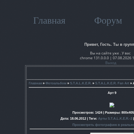
Главная
Форум
Привет, Гость. Ты в групп
Вы на сайте уже . У вас
chrome 131.0.0.0 | 07.08.2026 
Выход
Главная
»
Фотоальбом
»
S.T.A.L.K.E.R.
»
S.T.A.L.K.E.R. Fan Art
» 
Арт 9
Просмотров
: 1424 |
Размеры
: 800x40
Дата
: 18.06.2012 |
Теги
:
Арты S.T.A.L.K.E.R.-2
Просмотреть фотографию в реальн