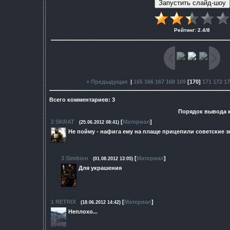
Рейтинг
:
2.4
/
8
« Предыдущая
|
165
166
167
168
169
[
170
]
171
172
17
Всего комментариев
:
3
Порядок вывода 
2
SKRAT
[
Материал
]
(25.06.2012 08:41)
Не пойму - нафига ему на плаще прицепили советские з
3
Simbion
[
Материал
]
(01.08.2012 13:05)
Для украшения
1
RETRIX
[
Материал
]
(18.06.2012 14:42)
Неплохо...