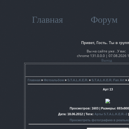
Главная
Форум
Привет, Гость. Ты в групп
Вы на сайте уже . У вас
chrome 131.0.0.0 | 07.08.2026 
Выход
Главная
»
Фотоальбом
»
S.T.A.L.K.E.R.
»
S.T.A.L.K.E.R. Fan Art
» 
Арт 13
Просмотров
: 1603 |
Размеры
: 693x80
Дата
: 18.06.2012 |
Теги
:
Арты S.T.A.L.K.E.R.-2
Просмотреть фотографию в реальн