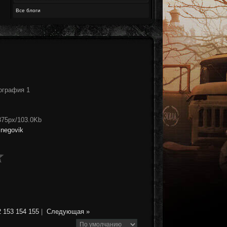
Все блоги
ография 1
375px/103.0Kb
snegovik
2
153
154
155
|
Следующая »