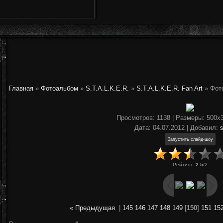
Главная
»
Фотоальбом
»
S.T.A.L.K.E.R.
»
S.T.A.L.K.E.R. Fan Art
» Фот
Просмотров
: 1138 |
Размеры
: 500x
Дата
: 04.07.2012 |
Добавил
:
Рейтинг
:
2.5
/
2
« Предыдущая
|
145
146
147
148
149
[
150
]
151
15