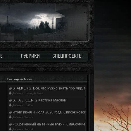
Е
РУБРИКИ
СПЕЦПРОЕКТЫ
Последние блоги
STALKER 2. Все, что нужно знать про мир, геймплей и сюжет | Разбор
Добавил: Drone_Ambient
S.T.A.L.K.E.R. 2 Картина Маслом
Добавил: RuWar
Итоги июня и июля 2020 года. Список нововведений
Добавил: Winsor
«Обречённый на вечные муки». Слабоумие и отвага
Добавил: Kanzaki