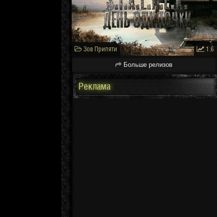
Зов Припяти
1.6
Больше релизов
Реклама