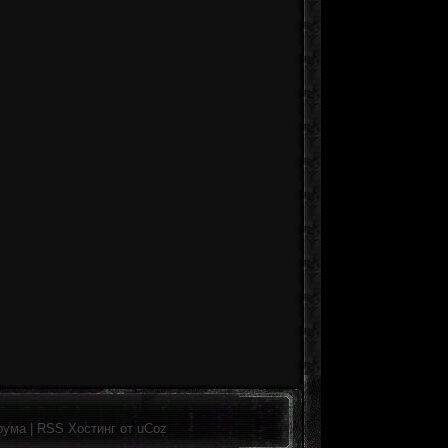
рума
|
RSS
Хостинг от
uCoz