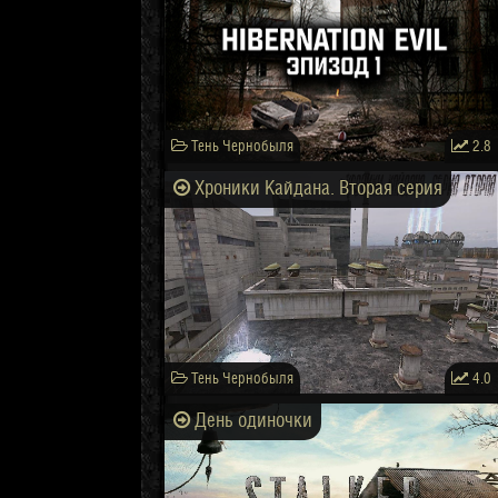
Тень Чернобыля
2.8
Хроники Кайдана. Вторая серия
Тень Чернобыля
4.0
День одиночки